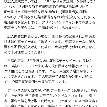
や記入形式については、 「10.1 各項目の説明」を参照してく
ださい。 IPv4割り当て審議申請での審議結果に基づいて、
IPv4割り当て報告申請を行う場合は、[審議番号]の項目に、
JPNICより通知された審議番号を忘れずに記入してください。
審議番号を記入せずに、 アサインメントウィンドウを越える
申請をした場合には、 申請は受け付けられません。
記入内容に問題がない場合、 受付番号の記載された申請受
領通知が電子メールにて返送されます。 申請フォームに記入
漏れや不明な記入があった場合、 申請は受け付けられません
ので十分注意してください。
申請内容は、5営業日以内にJPNICデータベースに反映さ
れ、 当該IPアドレスの割り当て先に関する情報が[ネットワー
ク情報]として登録されます。 また、申請完了通知が電子メー
ルにて返送されます。 この申請完了通知を受け取った時点
で、 IP指定事業者側の作業は完了します。
アドレスの割り当てがJPNICデータベースに反映された時点
で、 その割り当て作業は"完了"したと見なされますが、 割り
当て報告申請を受け取った時点で、 そのIPアドレスの割り当て
が不適切であると認められる場合には、 JPNICはそのアドレス