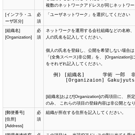
複数のネットワークアドレスが同じネットワー
[インフラ・ユ
必
「ユーザネットワーク」を選択してください
ーザ区分]
須
[組織名]
必
ネットワークを運用する会社組織などの名称、
[Organization]
須
人の氏名を記入してください。
個人の氏名を登録し、公開を希望しない場合は、
「(全角スペース)非公開」を、 [Organization
をそれぞれ記入してください。
例) [組織名]      学術 一郎  非
    [Organizaion] Gakujyuts
[組織名]および[Organization]の両項目に
のみ、 これらの項目の登録内容は非公開とな
[郵便番号]
必
組織が所在する住所を記入してください。
[住所]
須
[Address]