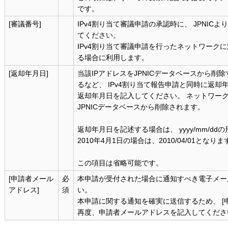
です。
[審議番号]
IPv4割り当て審議申請の承認時に、 JPNIC
てください。
IPv4割り当て審議申請を行ったネットワーク
る場合に利用します。
[返却年月日]
当該IPアドレスをJPNICデータベースから削
るなど、 IPv4割り当て報告申請と同時に返
返却年月日を記入してください。 ネットワーク
JPNICデータベースから削除されます。
返却年月日を記述する場合は、 yyyy/mm/d
2010年4月1日の場合は、2010/04/01となりま
この項目は省略可能です。
[申請者メール
必
本申請が受付された場合に通知すべき電子メー
アドレス]
須
い。
本申請に関する通知を確実に送信するため、 [申
再度、申請者メールアドレスを記入してくださ