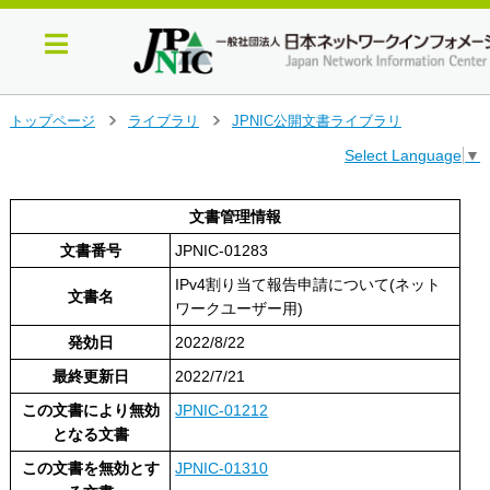
メ
トップページ
ライブラリ
JPNIC公開文書ライブラリ
>
>
イ
Select Language
▼
ン
コ
ン
文書管理情報
テ
文書番号
JPNIC-01283
ン
ツ
IPv4割り当て報告申請について(ネット
へ
文書名
ワークユーザー用)
ジ
ャ
発効日
2022/8/22
ン
最終更新日
2022/7/21
プ
す
この文書により無効
JPNIC-01212
る
となる文書
この文書を無効とす
JPNIC-01310