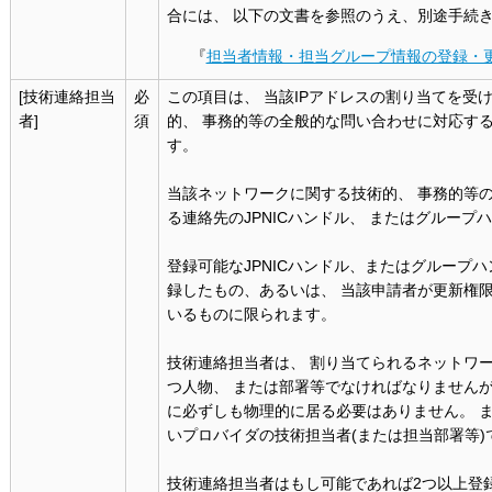
合には、 以下の文書を参照のうえ、別途手続
『
担当者情報・担当グループ情報の登録・
[技術連絡担当
必
この項目は、 当該IPアドレスの割り当てを受
者]
須
的、 事務的等の全般的な問い合わせに対応す
す。
当該ネットワークに関する技術的、 事務的等
る連絡先のJPNICハンドル、 またはグルー
登録可能なJPNICハンドル、またはグループ
録したもの、あるいは、 当該申請者が更新権
いるものに限られます。
技術連絡担当者は、 割り当てられるネットワ
つ人物、 または部署等でなければなりませんが
に必ずしも物理的に居る必要はありません。 
いプロバイダの技術担当者(または担当部署等
技術連絡担当者はもし可能であれば2つ以上登