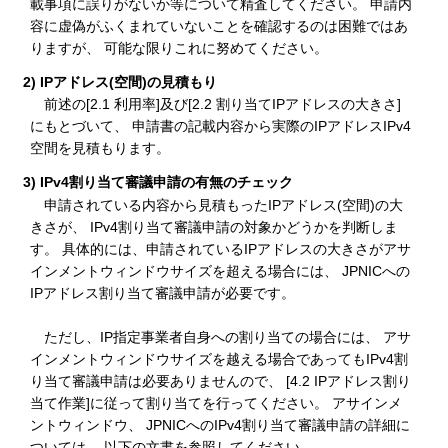
載事項に誤りがないか等について精査してください。 申請内
容に虚偽がふくまれていないことを確認するのは困難ではあ
りますが、 可能な限りこれに努めてください。
2) IPアドレス(空間)の見積もり
前述の[2.1 利用率]及び[2.2 割り当てIPアドレスの大きさ]
にもとづいて、 申請書の記載内容から実際のIPアドレスIPv4
空間を見積もります。
3) IPv4割り当て審議申請の有無のチェック
申請されている内容から見積もったIPアドレス(空間)の大
きさが、 IPv4割り当て審議申請の対象かどうかを判断しま
す。 具体的には、申請されているIPアドレスの大きさがアサ
インメントウィンドウサイズを超える場合には、 JPNICへの
IPアドレス割り当て審議申請が必要です。
ただし、IP指定事業者自身への割り当ての場合には、 アサ
インメントウィンドウサイズを越える場合であってもIPv4割
り当て審議申請は必要ありませんので、 [4.2 IPアドレス割り
当て作業]に従って割り当てを行ってください。 アサインメ
ントウィンドウ、 JPNICへのIPv4割り当て審議申請の詳細に
ついては、 以下の文書を参照してください。