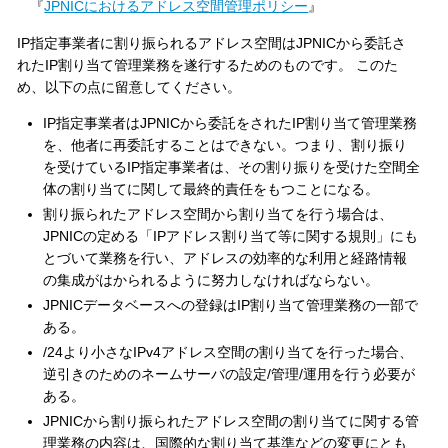
『
JPNICにおけるアドレス空間管理ポリシー
』
IP指定事業者に割り振られるアドレス空間はJPNICから委託さ
れたIP割り当て管理業務を遂行するためのものです。 このた
め、以下の点に留意してください。
IP指定事業者はJPNICから委託をされたIP割り当て管理業務
を、他者に再委託することはできない。つまり、割り振り
を受けているIP指定事業者は、その割り振りを受けた空間全
体の割り当てに関して最終的責任をもつことになる。
割り振られたアドレス空間から割り当てを行う場合は、
JPNICの定める「IPアドレス割り当て等に関する規則」にも
とづいて業務を行い、アドレスの効率的な利用と経路情報
の集成がはかられるように努力しなければならない。
JPNICデータベースへの登録はIP割り当て管理業務の一部で
ある。
/24より小さなIPv4アドレス空間の割り当てを行った場合、
逆引きのためのネームサーバの設定/管理/運用を行う必要が
ある。
JPNICから割り振られたアドレス空間の割り当てに関する管
理業務の内容は、国際的な割り当て基準などの変更にとも