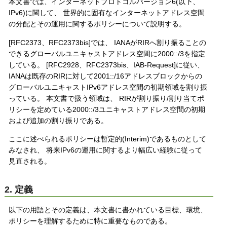
本文書では、インターネットプロトコルバージョン6(以下、
IPv6)に関して、 世界的に固有なインターネットアドレス空間
の分配とその運用に関するポリシーについて説明する。
[RFC2373、RFC2373bis]では、 IANAがRIRへ割り振ることの
できるグローバルユニキャストアドレス空間に2000::/3を指定
している。 [RFC2928、RFC2373bis、IAB-Request]に従い、
IANAは既存のRIRに対して2001::/16アドレスブロックからの
グローバルユニキャストIPv6アドレス空間の初期領域を割り振
っている。 本文書で扱う領域は、 RIRが割り振り/割り当てポ
リシーを定めている2000::/3ユニキャストアドレス空間の初期
および追加の割り振りである。
ここに述べられるポリシーは暫定的(Interim)であるものとして
みなされ、 将来IPv6の運用に関するより幅広い経験に従って
見直される。
2. 定義
以下の用語とその定義は、本文書に書かれている目標、環境、
ポリシーを理解するために特に重要なものである。