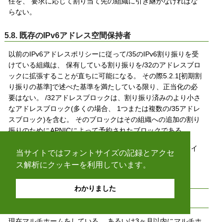
任を、 要求に応じて割り当て先の組織に引き継がなければな
らない。
5.8. 既存のIPv6アドレス空間保持者
以前のIPv6アドレスポリシーに従って/35のIPv6割り振りを受
けている組織は、 保有している割り振りを/32のアドレスブロ
ックに拡張することが直ちに可能になる。 その際5.2.1[初期割
り振りの基準]で述べた基準を満たしている限り、正当化の必
要はない。 /32アドレスブロックは、割り振り済みのより小さ
なアドレスブロック(多くの場合、 1つまたは複数の/35アドレ
スブロック)を含む。 そのブロックはその組織への追加の割り
振りのためにAPNICによって予約されたブロックである。
/32の最小サイズを超える追加空間の申請は、 5.2.3[最小サイ
当サイトではフォントサイズの記録とアクセ
ズを超える初期割り振り]で説明した通りに審査される。
ス解析にクッキーを利用しています。
5.9. プロバイダ非依存アドレスの割り当て
わかりました
5.9.1. 小規模マルチホーム割り当て
現在マルチホームをしている、 あるいは3ヶ月以内にマルチホ