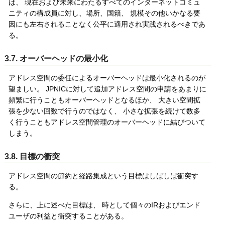
は、 現在および未来にわたるすべてのインターネットコミュ
ニティの構成員に対し、場所、国籍、 規模その他いかなる要
因にも左右されることなく公平に適用され実践されるべきであ
る。
3.7. オーバーヘッドの最小化
アドレス空間の委任によるオーバーヘッドは最小化されるのが
望ましい。 JPNICに対して追加アドレス空間の申請をあまりに
頻繁に行うこともオーバーヘッドとなるほか、 大きい空間拡
張を少ない回数で行うのではなく、 小さな拡張を続けて数多
く行うこともアドレス空間管理のオーバーヘッドに結びついて
しまう。
3.8. 目標の衝突
アドレス空間の節約と経路集成という目標はしばしば衝突す
る。
さらに、上に述べた目標は、 時として個々のIRおよびエンド
ユーザの利益と衝突することがある。