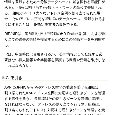
情報を登録するための分散データベースに置き換わる可能性が
ある)。 情報は割り当てた/48ネットワークの単位で登録され
る。 組織が/48より大きなアドレス空間を割り当てられた場
合、 そのアドレス空間をJPNICのデータベースに登録されるよ
うにすることは、 IP指定事業者の責任である。
RIR/NIRは、追加割り振り申請時のHD-Ratioの計算、 および割
り当ての過去の実績を検証するためにこの登録データを利用す
る。
IRは、申請時には使用されるが、 公開情報として登録する必
要はない個人情報や企業情報を保護する機構や要領を維持しな
ければならない。
5.7. 逆引き
APNIC/JPNICからIPv6アドレス空間の委譲を受ける組織は、
割り振られたIPv6アドレス空間に対応する逆引きゾーンを管理
する責任を負う。 各組織はその逆引きゾーンを適切に管理し
なければならない。 アドレスの割り当てを行う際、組織は、
割り当てられたアドレスに対応する逆引きゾーンを管理する責