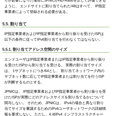
りが必要になった場合にJPNICがHD-Ratioを正しく評価できる
ように、 エンドサイトに割り当てられた/48はすべて、 IP指定
事業者によって登録される必要がある。
5.5. 割り当て
IP指定事業者およびIP指定事業者から割り振りを受けたISPは
以下の条件に従ってIPv6割り当てを行わなくてはならない。
5.5.1. 割り当てアドレス空間のサイズ
エンドユーザはIP指定事業者またはIP指定事業者から割り振り
を受けたISPから割り当てを受ける。 実際の割り当てサイズ
は、 1サブネットにつき/64とし、 割り当てネットワーク内の
サブネット数に応じてIP指定事業者または割り当てを行うISP
が判断するものとする。
JPNICは、 IP指定事業者およびIP指定事業者から割り振りを受
けたISPが実際にどのアドレスサイズを割り当てるかについて
関与しない。 そのため、JPNICは、 IPv4の場合と異なり割り
当てサイズを審議するためのIPv6ユーザネットワークの詳細情
報を要求しない。 ただし、4.4[IPv4 インフラストラクチャー