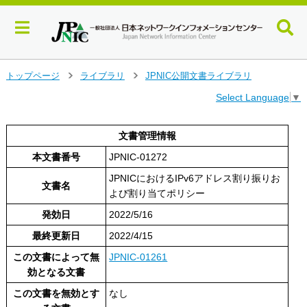
メ
トップページ
ライブラリ
JPNIC公開文書ライブラリ
>
>
イ
Select Language
▼
ン
コ
ン
文書管理情報
テ
本文書番号
JPNIC-01272
ン
ツ
JPNICにおけるIPv6アドレス割り振りお
へ
文書名
よび割り当てポリシー
ジ
ャ
発効日
2022/5/16
ン
最終更新日
2022/4/15
プ
す
この文書によって無
JPNIC-01261
る
効となる文書
この文書を無効とす
なし