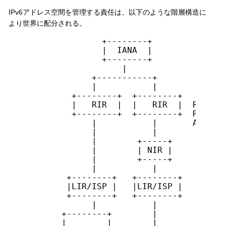
IPv6アドレス空間を管理する責任は、以下のような階層構造に
より世界に配分される。
                +--------+

                |  IANA  |

                +--------+

                    |

              +-----------+

              |           |

          +--------+  +--------+

          |   RIR  |  |   RIR  |  Regiona
          +--------+  +--------+  Registr
              |           |       AFRINIC
              |           |

              |        +-----+

              |        | NIR |     Nation
              |        +-----+     Regist
              |           |

         +--------+   +--------+

         |LIR/ISP |   |LIR/ISP |   Local 
         +--------+   +--------+   Regist
              |           |

        +--------+        |

        |        |        |
