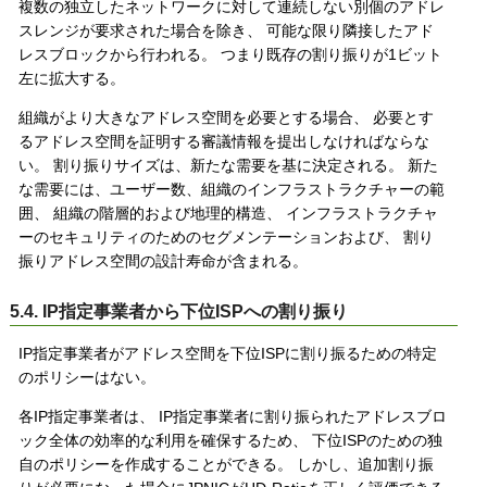
複数の独立したネットワークに対して連続しない別個のアドレ
スレンジが要求された場合を除き、 可能な限り隣接したアド
レスブロックから行われる。 つまり既存の割り振りが1ビット
左に拡大する。
組織がより大きなアドレス空間を必要とする場合、 必要とす
るアドレス空間を証明する審議情報を提出しなければならな
い。 割り振りサイズは、新たな需要を基に決定される。 新た
な需要には、ユーザー数、組織のインフラストラクチャーの範
囲、 組織の階層的および地理的構造、 インフラストラクチャ
ーのセキュリティのためのセグメンテーションおよび、 割り
振りアドレス空間の設計寿命が含まれる。
5.4. IP指定事業者から下位ISPへの割り振り
IP指定事業者がアドレス空間を下位ISPに割り振るための特定
のポリシーはない。
各IP指定事業者は、 IP指定事業者に割り振られたアドレスブロ
ック全体の効率的な利用を確保するため、 下位ISPのための独
自のポリシーを作成することができる。 しかし、追加割り振