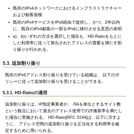
既存のIPv4ネットワークにおけるインフラストラクチャー
および顧客規模
既存のIPv4サービスをIPv6経由で提供し、かつ、2年以内
に、既存のIPv4顧客の一部をIPv6に移行させる意思の表明
a)、b)いずれの方法を選択した場合も、HD-Ratioをもとに
した利用率に従って算出されたアドレスの需要を満たす割
り振りが行われる。
5.3. 追加割り振り
既存のIPv6アドレス割り振りを受けている組織は、 以下のポ
リシーに従って追加割り振りを受けることができる。
5.3.1. HD-Ratioの適用
追加割り振りは、IP指定事業者が、 /56を単位とするサイト数
という観点において過去のアドレス使用での評価基準を満たし
た場合に実施される。 HD-Ratio[RFC 3194]は、以下に示すよ
うに、 アドレス空間の追加割り振りを正当化する利用率を確
定するために用いられる。