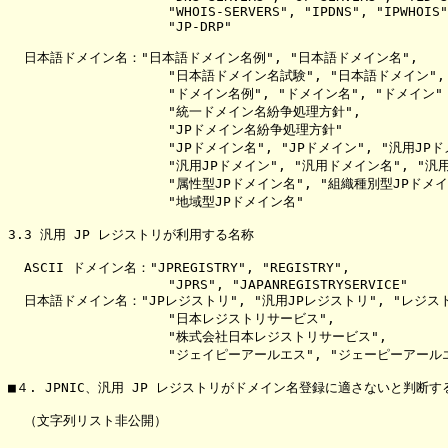
                    "WHOIS-SERVERS", "IPDNS", "IPWHOIS"
                    "JP-DRP"

  日本語ドメイン名："日本語ドメイン名例", "日本語ドメイン名",

                    "日本語ドメイン名試験", "日本語ドメイン",

                    "ドメイン名例", "ドメイン名", "ドメイン"

                    "統一ドメイン名紛争処理方針",

                    "JPドメイン名紛争処理方針"

                    "JPドメイン名", "JPドメイン", "汎用JPド
                    "汎用JPドメイン", "汎用ドメイン名", "汎
                    "属性型JPドメイン名", "組織種別型JPドメイ
                    "地域型JPドメイン名"

3.3 汎用 JP レジストリが利用する名称

  ASCII ドメイン名："JPREGISTRY", "REGISTRY",

                    "JPRS", "JAPANREGISTRYSERVICE"

  日本語ドメイン名："JPレジストリ", "汎用JPレジストリ", "レジスト
                    "日本レジストリサービス",

                    "株式会社日本レジストリサービス",

                    "ジェイピーアールエス", "ジェーピーアールエ
■４. JPNIC、汎用 JP レジストリがドメイン名登録に適さないと判断す
  （文字列リスト非公開）
