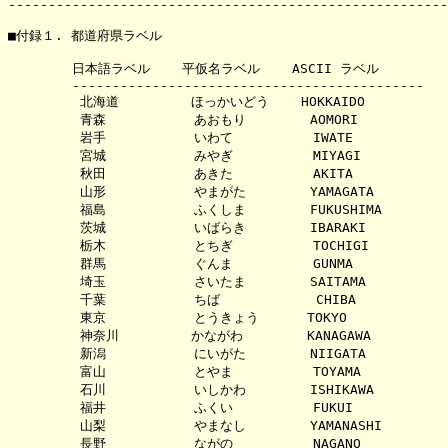
-------------------------------------------------------
■付録１. 都道府県ラベル

        日本語ラベル    平仮名ラベル    ASCII ラベル

        --------------------------------------------

         北海道         ほっかいどう    HOKKAIDO

         青森           あおもり        AOMORI

         岩手           いわて          IWATE

         宮城           みやぎ          MIYAGI

         秋田           あきた          AKITA

         山形           やまがた        YAMAGATA

         福島           ふくしま        FUKUSHIMA

         茨城           いばらき        IBARAKI

         栃木           とちぎ          TOCHIGI

         群馬           ぐんま          GUNMA

         埼玉           さいたま        SAITAMA

         千葉           ちば            CHIBA

         東京           とうきょう      TOKYO

         神奈川         かながわ        KANAGAWA

         新潟           にいがた        NIIGATA

         富山           とやま          TOYAMA

         石川           いしかわ        ISHIKAWA

         福井           ふくい          FUKUI

         山梨           やまなし        YAMANASHI

         長野           ながの          NAGANO
