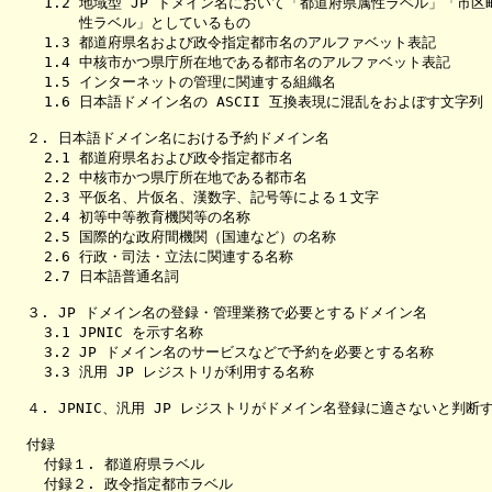
    1.2 地域型 JP ドメイン名において「都道府県属性ラベル」「市区町
        性ラベル」としているもの

    1.3 都道府県名および政令指定都市名のアルファベット表記

    1.4 中核市かつ県庁所在地である都市名のアルファベット表記

    1.5 インターネットの管理に関連する組織名

    1.6 日本語ドメイン名の ASCII 互換表現に混乱をおよぼす文字列

  ２. 日本語ドメイン名における予約ドメイン名

    2.1 都道府県名および政令指定都市名

    2.2 中核市かつ県庁所在地である都市名

    2.3 平仮名、片仮名、漢数字、記号等による１文字

    2.4 初等中等教育機関等の名称

    2.5 国際的な政府間機関（国連など）の名称

    2.6 行政・司法・立法に関連する名称

    2.7 日本語普通名詞

  ３. JP ドメイン名の登録・管理業務で必要とするドメイン名

    3.1 JPNIC を示す名称

    3.2 JP ドメイン名のサービスなどで予約を必要とする名称

    3.3 汎用 JP レジストリが利用する名称

  ４. JPNIC、汎用 JP レジストリがドメイン名登録に適さないと判断す
  付録

    付録１. 都道府県ラベル

    付録２. 政令指定都市ラベル
