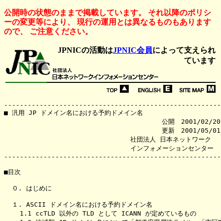
公開時の状態のままで掲載しています。 それ以降のポリシ
ーの変更等により、 現行の運用とは異なるものもあります
ので、 ご注意ください。
JPNICの活動は
JPNIC会員
によって支えられ
ています
-------------------------------------------------------
■ 汎用 JP ドメイン名における予約ドメイン名

                                        公開　2001/02/20
                                        更新　2001/05/01
                                社団法人 日本ネットワーク

                                インフォメーションセンター

-------------------------------------------------------
■目次

  ０. はじめに

  １. ASCII ドメイン名における予約ドメイン名

    1.1 ccTLD 以外の TLD として ICANN が定めているもの
