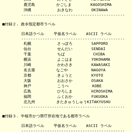
         鹿児島         かごしま        KAGOSHIMA

         沖縄           おきなわ        OKINAWA

        --------------------------------------------

■付録２. 政令指定都市ラベル

        日本語ラベル    平仮名ラベル    ASCII ラベル

        --------------------------------------------

         札幌           さっぽろ        SAPPORO

         仙台           せんだい        SENDAI

         千葉           ちば            CHIBA

         横浜           よこはま        YOKOHAMA

         川崎           かわさき        KAWASAKI

         名古屋         なごや          NAGOYA

         京都           きょうと        KYOTO

         大阪           おおさか        OSAKA

         神戸           こうべ          KOBE

         広島           ひろしま        HIROSHIMA

         福岡           ふくおか        FUKUOKA

         北九州         きたきゅうしゅうKITAKYUSHU

        --------------------------------------------

■付録３. 中核市かつ県庁所在地である都市ラベル

        日本語ラベル    平仮名ラベル    ASCII ラベル

        --------------------------------------------
