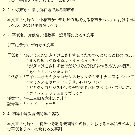
2.2 中核市かつ県庁所在地である都市名

  本文書「付録３. 中核市かつ県庁所在地である都市ラベル」における日本
  ラベル、および平仮名ラベル

2.3 平仮名、片仮名、漢数字、記号等による１文字

  以下に示すいずれか１文字

  平仮名："あいうえおかきくけこさしすせそたちつてとなにぬねのはひふへ
          "まみむめもやゐゆゑよらりるれろわをん",

          "がぎぐげござじずぜぞだぢづでどばびぶべぼぱぴぷぺぽ",

          "ぁぃぅぇぉっゃゅょゎ"

  片仮名："アイウエオカキクケコサシスセソタチツテトナニヌネノハヒフヘ
          "マミムメモヤヰユヱヨラリルレロワヲン",

          "ガギグゲゴザジズゼゾダヂヅデドバビブベボパピプペポ",

          "ァィゥェォッャュョヮヴヵヶ"

  漢数字："一二三四五六七八九十"

  記号等："・ヽヾゝゞ々ー"

2.4 初等中等教育機関等の名称

  本文書「付録４. 初等中等教育機関等の名称」における日本語ラベル、お
  び平仮名ラベルで終わる文字列
