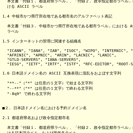
  本文書「付録１. 都道府県ラベル」、「付録２. 政令指定都市ラベル」
  ける ASCII ラベル

1.4 中核市かつ県庁所在地である都市名のアルファベット表記

  本文書「付録３. 中核市かつ県庁所在地である都市ラベル」における ASC
  ラベル

1.5 インターネットの管理に関連する組織名

  "ICANN", "IANA", "IAB", "ISOC", "WIPO", "INTERNIC", "
  "AFRINIC", "APNIC", "ARIN", "LACNIC", "LANIC",

  "GTLD-SERVERS", "IANA-SERVERS",

  "IESG", "IETF", "IRTF", "ISTF", "RFC-EDITOR", "ROOT-S
1.6 日本語ドメイン名の ASCII 互換表現に混乱をおよぼす文字列

  "**--"（"*" は任意の１文字）で始まる文字列

  "--**"（"*" は任意の１文字）で終わる文字列

  "-8q9" で終わる文字列

■２. 日本語ドメイン名における予約ドメイン名

2.1 都道府県名および政令指定都市名

  本文書「付録１. 都道府県ラベル」、「付録２. 政令指定都市ラベル」
  ける日本語ラベル、および平仮名ラベル
