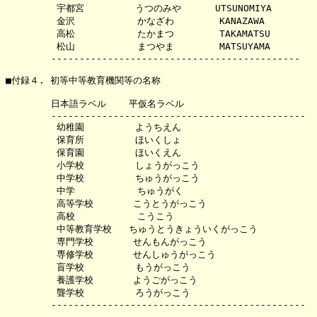
         宇都宮         うつのみや      UTSUNOMIYA

         金沢           かなざわ        KANAZAWA

         高松           たかまつ        TAKAMATSU

         松山           まつやま        MATSUYAMA

        --------------------------------------------

■付録４. 初等中等教育機関等の名称

        日本語ラベル    平仮名ラベル

        ---------------------------------------------

         幼稚園         ようちえん

         保育所         ほいくしょ

         保育園         ほいくえん

         小学校         しょうがっこう

         中学校         ちゅうがっこう

         中学           ちゅうがく

         高等学校       こうとうがっこう

         高校           こうこう

         中等教育学校   ちゅうとうきょういくがっこう

         専門学校       せんもんがっこう

         専修学校       せんしゅうがっこう

         盲学校         もうがっこう

         養護学校       ようごがっこう

         聾学校         ろうがっこう

        ---------------------------------------------
