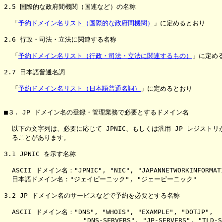
2.5 国際的な政府間機関（国連など）の名称

  「
予約ドメイン名リスト（国際的な政府間機関）
」に定めるとおり

2.6 行政・司法・立法に関連する名称

  「
予約ドメイン名リスト（行政・司法・立法に関連するもの）
」に定める
2.7 日本語普通名詞

  「
予約ドメイン名リスト（日本語普通名詞）
」に定めるとおり

■３. JP ドメイン名の登録・管理業務で必要とするドメイン名

  以下の文字列は、必要に応じて JPNIC、もしくは汎用 JP レジストリ
  ることがあります。

3.1 JPNIC を示す名称

  ASCII ドメイン名："JPNIC", "NIC", "JAPANNETWORKINFORMATI
  日本語ドメイン名："ジェイピーニック", "ジェーピーニック"

3.2 JP ドメイン名のサービスなどで予約を必要とする名称

  ASCII ドメイン名："DNS", "WHOIS", "EXAMPLE", "DOTJP",

                    "DNS-SERVERS", "JP-SERVERS", "TLD-S