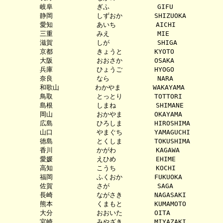
         岐阜           ぎふ            GIFU

         静岡           しずおか        SHIZUOKA

         愛知           あいち          AICHI

         三重           みえ            MIE

         滋賀           しが            SHIGA

         京都           きょうと        KYOTO

         大阪           おおさか        OSAKA

         兵庫           ひょうご        HYOGO

         奈良           なら            NARA

         和歌山         わかやま        WAKAYAMA

         鳥取           とっとり        TOTTORI

         島根           しまね          SHIMANE

         岡山           おかやま        OKAYAMA

         広島           ひろしま        HIROSHIMA

         山口           やまぐち        YAMAGUCHI

         徳島           とくしま        TOKUSHIMA

         香川           かがわ          KAGAWA

         愛媛           えひめ          EHIME

         高知           こうち          KOCHI

         福岡           ふくおか        FUKUOKA

         佐賀           さが            SAGA

         長崎           ながさき        NAGASAKI

         熊本           くまもと        KUMAMOTO

         大分           おおいた        OITA

         宮崎           みやざき        MIYAZAKI
