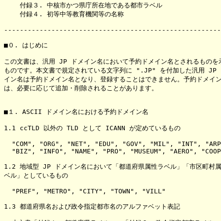
    付録３. 中核市かつ県庁所在地である都市ラベル

    付録４. 初等中等教育機関等の名称

-------------------------------------------------------
■０. はじめに

この文書は、汎用 JP ドメイン名において予約ドメイン名とされるものを示
ものです。本文書で規定されている文字列に ".JP" を付加した汎用 JP 
イン名は予約ドメイン名となり、登録することはできません。予約ドメイン
は、必要に応じて追加・削除されることがあります。

■１. ASCII ドメイン名における予約ドメイン名

1.1 ccTLD 以外の TLD として ICANN が定めているもの

  "COM", "ORG", "NET", "EDU", "GOV", "MIL", "INT", "ARP
  "BIZ", "INFO", "NAME", "PRO", "MUSEUM", "AERO", "COOP
1.2 地域型 JP ドメイン名において「都道府県属性ラベル」「市区町村属
ベル」としているもの

  "PREF", "METRO", "CITY", "TOWN", "VILL"

1.3 都道府県名および政令指定都市名のアルファベット表記
