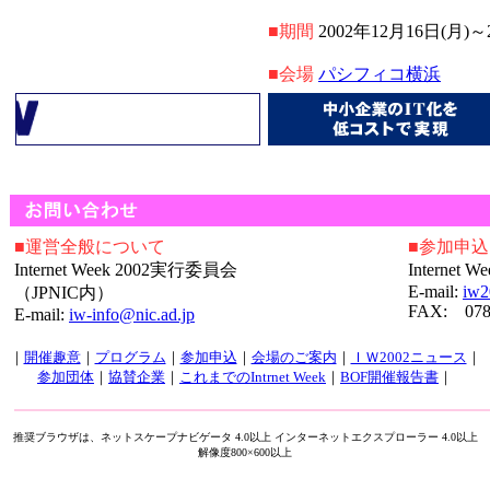
■期間
2002年12月16日(月)
■会場
パシフィコ横浜
■運営全般について
■参加申
Internet Week 2002実行委員会
Internet
E-mail:
iw2
（JPNIC内）
FAX: 078
E-mail:
iw-info@nic.ad.jp
｜
開催趣意
｜
プログラム
｜
参加申込
｜
会場のご案内
｜
ＩＷ2002ニュース
｜
参加団体
｜
協賛企業
｜
これまでのIntrnet Week
｜
BOF開催報告書
｜
推奨ブラウザは、ネットスケープナビゲータ 4.0以上 インターネットエクスプローラー 4.0以上
解像度800×600以上