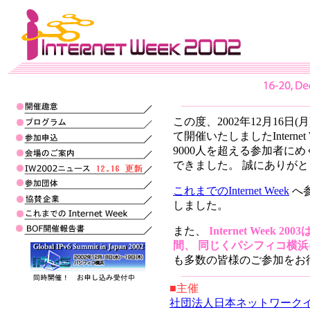
この度、2002年12月16日(
て開催いたしましたInterne
9000人を超える参加者に
できました。 誠にありが
これまでのInternet Week
へ
しました。
また、
Internet Week 2
間、 同じくパシフィコ横
も多数の皆様のご参加をお
■主催
社団法人日本ネットワークイン