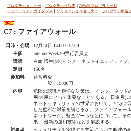
｜
プログラムメニュー
｜
プログラム日程表
｜
種類別プログラム一覧
｜
｜
チュートリアルガイダンス
｜
ソリューションセミナー
｜
プログラム申込
C7 : ファイアウォール
日時・会場
12月14日 14:00～17:00
主催
Internet Week 99実行委員会
講師
白崎 博生[(株)インターネットイニシアティブ]
定員
150名
参加料
通常料金
一般 15000円
内容
危険の認識と適切な対策は、 インターネット
用/運用にとって重要なことである。 日進月歩
ネットセキュリティの世界において、 いかに
した盤石な対策を講じるか、ファイアフォール
ネットワーク、監査ツールなどについて、そ
果、 最新の運用技術などを解説する。
対象者
セキュリティを実現する方策について興味の