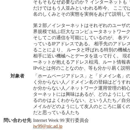
そもそもなぜ必要なのか？ インターネットも
だけではもう人並みといわれる昨今、 ここで
名のしくみとその実態を実例をあげて説明し
第２部／インターネットはそれぞれのユーザ
界規模で結ぶ巨大なコンピュータネットワー
そしてこの通信を可能にしているのが、 各デ
っているIPアドレスである。 相手先のアドレ
ることにより、 ルータと呼ばれる特別の機械
相手に近い機械へとデータを送って行く。 現
ーネットが抱えるアドレス枯渇、ルート情報
IPv6とは何のことなのか、等も分かり易く説
対象者
「ホームページアドレス」と「ドメイン名」
く分からない人／ドメイン名の登録はどうす
か分からない人／ネットワーク運用管理の初
ターネットには興味はあるが、どのようにし
るのかはよくわからない、という人たち／自
メイルがどのようにして友人のところに届く
だと思っている人たち
問い合わせ先
Internet Week 99 実行委員会
iw99@nic.ad.jp