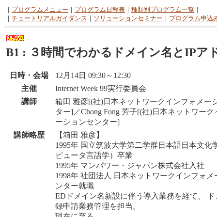
｜
プログラムメニュー
｜
プログラム日程表
｜
種類別プログラム一覧
｜
｜
チュートリアルガイダンス
｜
ソリューションセミナー
｜
プログラム申込
B1 : ３時間でわかるドメイン名とIPア
日時・会場
12月14日 09:30～12:30
主催
Internet Week 99実行委員会
講師
箱田 雅彦[(社)日本ネットワークインフォメー
ター]／Chong Fong 芳子[(社)日本ネットワ
ーションセンター]
講師略歴
【箱田 雅彦】
1995年 国立筑波大学第二学群日本語日本文化
ピュータ言語学）卒業
1995年 マンパワー・ジャパン株式会社入社
1998年 社団法人 日本ネットワークインフォ
ンター就職
EDドメイン名新設に伴う導入業務を経て、 
録申請業務管理を担当。
現在に至る。