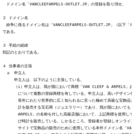
　ドメイン名「VANCLEEFARPELS-OUTLET.JP」の登録を取り消せ。

２ ドメイン名

　紛争に係るドメイン名は「VANCLEEFARPELS-OUTLET.JP」（以下
である。

３ 手続の経緯

別記のとおりである。

４ 当事者の主張

　ａ　申立人

　　　申立人は、以下のように主張している。

　　　（i）申立人は、我が国において商標「VAN CLEEF & ARPELS」および「
　　　　について複数の登録商標を有している。申立人は、高いデザイン性
　　　　長年にわたり世界的に広く知られるに至った極めて高級な宝飾品お
　　　　計を販売する宝石商（ジュエラリー）であり、我が国においても「VAN 
　　　　ARPELS」の名称を付した高級店舗において、上記商標を使用して
　　　　び時計を販売している。しかるところ、登録者が登録しオンライン
　　　　サイトで宝飾品の販売のために使用している本件ドメイン名「VANCLEE