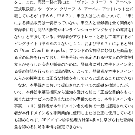
　　　をし、また、商品一覧の頁には、「ヴァン クリーフ ＆ アーペル ア
　　　正規取扱店」や「ヴァン クリーフ ＆ アーペル アウトレット公式サ
　　　載しているが（甲６６、甲６７）、申立人はこの点について、「申立
　　　による商品販売は一切行っていない。申立人と登録者は全く関係がな
　　　登録者に対し商品の販売やオンラインショッピングサイトの運営を依
　　　ない」と主張している。登録者がアウトレットと称して運営するオン
　　　ピングサイト（甲６６の１ないし１１、および甲６７）によると登録
　　　の「Van Cleef & Arpels」ブランドの宝飾品に類似した商品を
　　　る旨の広告を行っており、甲各号証から認定される申立人の営業態様
　　　立人がそうした安売り販売のために、登録者に対し本件ドメイン名の
　　　る等の許諾を行ったとは認め難い。よって、登録者が本件ドメイン名
　　　んらかの権利または正当な利益を有していると認めることはできない
　　　　なお、本手続きにおいて提出されたすべての証拠を検討したが、（
　　　いて、本件紛争処理機関から通知を受ける前に「正当な目的をもって
　　　売またはサービスの提供またはその準備のために、本件ドメイン名を
　　　事実、（ⅱ）登録者が本件ドメイン名の名称で一般に認識されていた
　　　者が本件ドメイン名を非商業的に使用しまたは公正に使用している事
　　　も認められず、JPドメイン紛争処理方針第4条ｃに挙げられた登録者
　　　益を認めるに足る事情は認定できない。
