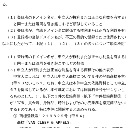
る。

　（１）登録者のドメイン名が、申立人が権利または正当な利益を有する商
　　　と同一または混同を引き起こすほど類似していること

　（２）登録者が、当該ドメイン名に関係する権利または正当な利益を有し
　（３）登録者の当該ドメイン名が、不正の目的で登録または使用されてい
以上にしたがって、上記（１）、（２）、（３）の各々について順次検討す
　（１）登録者のドメイン名が、申立人が権利または正当な利益を有する商
　　　と同一または混同を引き起こすほどの類似

　（ａ）申立人が権利または正当な利益を有する商標その他の表示

　　　申立人によれば、申立人は申立人商標について９件の登録商標を主張
　　（甲５３ないし６１。なお、申立人は本件申立の依拠資料として申立人
　　６７を提出しているが、本件裁定においては同資料番号を甲１ないし６
　　るものとした。）、以下の３件の登録商標（以下「本件登録商標①、②
　　が「宝玉、貴金属、身飾品、時計およびその小売業務を指定商品ないし
　　するものであり、特に本件に関係すると認められる。

　　　① 商標登録第１２１９８２９号（甲５４）

　　　　商標「VAN CLEEF & ARPELS」
