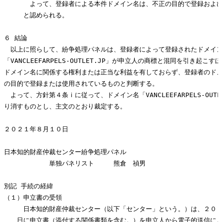
　　　　よって、登録者による本件ドメイン名は、不正の目的で登録および
　　　と認められる。

６ 結論

　以上に照らして、紛争処理パネルは、登録者によって登録されたドメイン
「VANCLEEFARPELS-OUTLET.JP」が申立人の商標と混同を引き起こ
ドメイン名に関係する権利または正当な利益を有しておらず、登録者のドメ
の目的で登録または使用されているものと判断する。

　よって、方針第４条ｉに従って、ドメイン名「VANCLEEFARPELS-OUTL
り消すものとし、主文のとおり裁定する。

２０２１年８月１０日

日本知的財産仲裁センター紛争処理パネル

　　　　　　　単独パネリスト　　　熊倉　禎男

別記 手続の経緯

（１）申立書の受領

　　　日本知的財産仲裁センター（以下「センター」という。）は、２０２
　　日に申立書（添付する関係書類を含む。）を申立人から電子的送信によ