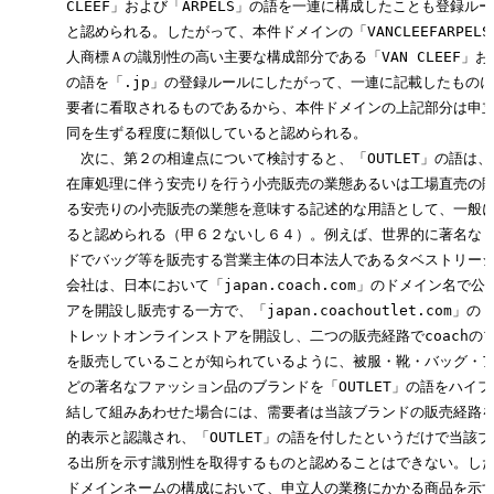
　　　　CLEEF」および「ARPELS」の語を一連に構成したことも登録ルー
　　　　と認められる。したがって、本件ドメインの「VANCLEEFARPELS
　　　　人商標Ａの識別性の高い主要な構成部分である「VAN CLEEF」および
　　　　の語を「.jp」の登録ルールにしたがって、一連に記載したものに
　　　　要者に看取されるものであるから、本件ドメインの上記部分は申立
　　　　同を生ずる程度に類似していると認められる。

　　　　　次に、第２の相違点について検討すると、「OUTLET」の語は、
　　　　在庫処理に伴う安売りを行う小売販売の業態あるいは工場直売の販
　　　　る安売りの小売販売の業態を意味する記述的な用語として、一般に
　　　　ると認められる（甲６２ないし６４）。例えば、世界的に著名な「co
　　　　ドでバッグ等を販売する営業主体の日本法人であるタベストリージ
　　　　会社は、日本において「japan.coach.com」のドメイン名で公
　　　　アを開設し販売する一方で、「japan.coachoutlet.com」の
　　　　トレットオンラインストアを開設し、二つの販売経路でcoachのブ
　　　　を販売していることが知られているように、被服・靴・バッグ・ア
　　　　どの著名なファッション品のブランドを「OUTLET」の語をハイフ
　　　　結して組みあわせた場合には、需要者は当該ブランドの販売経路を
　　　　的表示と認識され、「OUTLET」の語を付したというだけで当該ブ
　　　　る出所を示す識別性を取得するものと認めることはできない。した
　　　　ドメインネームの構成において、申立人の業務にかかる商品を示す