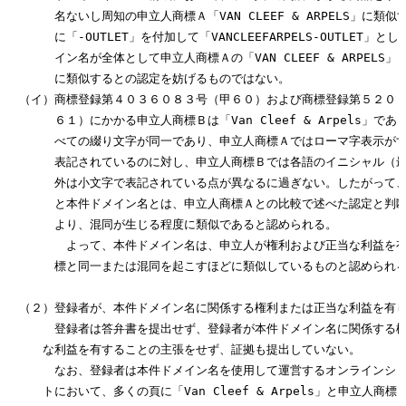
　　　　名ないし周知の申立人商標Ａ「VAN CLEEF & ARPELS」に類似する「
　　　　に「-OUTLET」を付加して「VANCLEEFARPELS-OUTLET」と
　　　　イン名が全体として申立人商標Ａの「VAN CLEEF & ARPELS」
　　　　に類似するとの認定を妨げるものではない。

　（イ）商標登録第４０３６０８３号（甲６０）および商標登録第５２０４
　　　　６１）にかかる申立人商標Ｂは「Van Cleef & Arpels」であ
　　　　べての綴り文字が同一であり、申立人商標Ａではローマ字表示がす
　　　　表記されているのに対し、申立人商標Ｂでは各語のイニシャル（最
　　　　外は小文字で表記されている点が異なるに過ぎない。したがって、
　　　　と本件ドメイン名とは、申立人商標Ａとの比較で述べた認定と判断
　　　　より、混同が生じる程度に類似であると認められる。

　　　　　よって、本件ドメイン名は、申立人が権利および正当な利益を有
　　　　標と同一または混同を起こすほどに類似しているものと認められる
　（２）登録者が、本件ドメイン名に関係する権利または正当な利益を有し
　　　　登録者は答弁書を提出せず、登録者が本件ドメイン名に関係する権
　　　な利益を有することの主張をせず、証拠も提出していない。

　　　　なお、登録者は本件ドメイン名を使用して運営するオンラインショ
　　　トにおいて、多くの頁に「Van Cleef & Arpels」と申立人商標