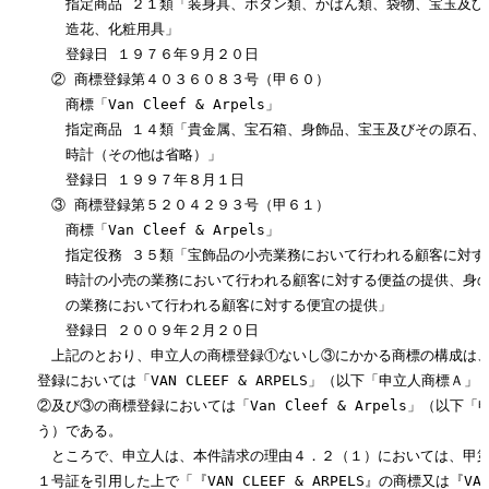
　　　　指定商品 ２１類「装身具、ボタン類、かばん類、袋物、宝玉及びそ
　　　　造花、化粧用具」

　　　　登録日 １９７６年９月２０日

　　　② 商標登録第４０３６０８３号（甲６０）

　　　　商標「Van Cleef & Arpels」

　　　　指定商品 １４類「貴金属、宝石箱、身飾品、宝玉及びその原石、宝
　　　　時計（その他は省略）」

　　　　登録日 １９９７年８月１日

　　　③ 商標登録第５２０４２９３号（甲６１）

　　　　商標「Van Cleef & Arpels」

　　　　指定役務 ３５類「宝飾品の小売業務において行われる顧客に対する
　　　　時計の小売の業務において行われる顧客に対する便益の提供、身の
　　　　の業務において行われる顧客に対する便宜の提供」

　　　　登録日 ２００９年２月２０日

　　　上記のとおり、申立人の商標登録①ないし③にかかる商標の構成は、
　　登録においては「VAN CLEEF & ARPELS」（以下「申立人商標Ａ」
　　②及び③の商標登録においては「Van Cleef & Arpels」（以下「
　　う）である。

　　　ところで、申立人は、本件請求の理由４．２（１）においては、甲第
　　１号証を引用した上で「『VAN CLEEF & ARPELS』の商標又は『VAN C