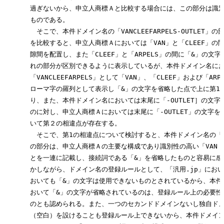
　　　　過ぎないから、申立人商標Ａと比較する場合には、この部分は識別
　　　　ものである。

　　　　　そこで、本件ドメイン名の「VANCLEEFARPELS-OUTLET」の
　　　　を比較すると、申立人商標Ａにおいては「VAN」と「CLEEF」の間
　　　　隙間を配置し、また「CLEEF」と「ARPELS」の間に「&」の文字
　　　　れの部分が区別できるように表示しているが、本件ドメイン名にお
　　　　「VANCLEEFARPELS」として「VAN」、「CLEEF」および「AR
　　　　ローマ字の羅列として表示し「&」の文字を省略した点で上に第1の
　　　　り、また、本件ドメイン名においては末尾に「-OUTLET］の文字
　　　　のに対し、申立人商標Ａにおいては末尾に「-OUTLET」の文字を
　　　　いて第２の相違点が存在する。

　　　　　そこで、第1の相違点について検討すると、本件ドメイン名の「VANCL
　　　　の部分は、申立人商標Ａの主要な構成であり識別性の高い「VAN CLEE
　　　　とを一連に記載し、接続詞である「&」を省略したものと容易に感得
　　　　かしながら、ドメイン名の登録ルールとして、「汎用.jp」において
　　　　おいても「&」の文字は使用できないものとされているから、本件ド
　　　　おいて「&」の文字が省略されているのは、登録ルール上の必要性か
　　　　のとも認められる。また、一つのセカンドドメインないし独自ドメ
　　　　（空白）を設けることも登録ルール上できないから、本件ドメインに