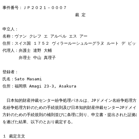
事件番号：ＪＰ２０２１－０００７

　　　　　　　　　　　　　　　　　　裁 定

申立人：

名称：ヴァン クレフ エ アルペル エス アー

住所：スイス国 １７５２ ヴィラールーシュルーグラヌ ルート デ ビッシ
代理人：弁護士 達野 大輔

　　　　弁理士 中山 真理子

登録者：

氏名：Sato Masami

住所：福岡県 Amagi 23-3, Asakura

　日本知的財産仲裁センター紛争処理パネルは、JPドメイン名紛争処理方針
名紛争処理方針のための手続規則及び日本知的財産仲裁センターJPドメイン
方針のための手続規則の補則並びに条理に則り、申立書・提出された証拠に
を遂げた結果、以下のとおり裁定する。

１ 裁定主文
