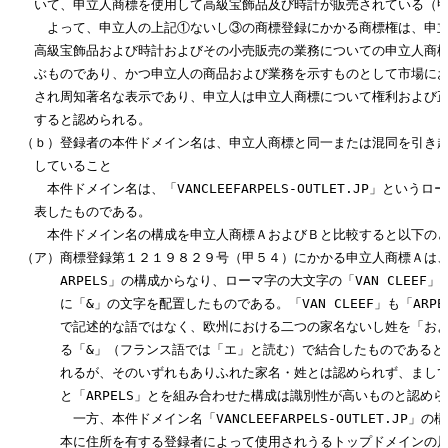
　　いて、申立人商標を使用して高級宝飾品及び時計が販売されている（甲
　　　よって、申立人の上記①ないし③の商標登録にかかる商標権は、申立
　　高級宝飾品および時計およびその小売販売の業務についての申立人商標
　　ぶものであり、かつ申立人の商品および業務を示すものとして市場にお
　　され周知著名な表示であり、申立人は申立人商標について権利および正
　　すると認められる。

　（ｂ）登録者の本件ドメイン名は、申立人商標と同一または混同を引き起
　　していること

　　　本件ドメイン名は、「VANCLEEFARPELS-OUTLET.JP」という
　　表したものである。

　　　本件ドメイン名の構成を申立人商標ＡおよびＢと比較すると以下のと
　（ア）商標登録第１２１９８２９号（甲５４）にかかる申立人商標Ａは、「VAN
　　　　ARPELS」の構成からなり、ローマ字の大文字の「VAN CLEEF」と「
　　　　に「&」の文字を配置したものである。「VAN CLEEF」も「ARPE
　　　　で記述的な語ではなく、欧州における二つの家名ないし姓を「およ
　　　　る「&」（フランス語では「エ」と読む）で結合したものであると合
　　　　れるが、そのいずれもありふれた家名・姓とは認められず、まして、「V
　　　　と「ARPELS」とを組み合わせた構成は識別性が高いものと認めら
　　　　　一方、本件ドメイン名「VANCLEEFARPELS-OUTLET.JP」の
　　　　本に住所を有する登録者によって使用されうるトップドメインの属