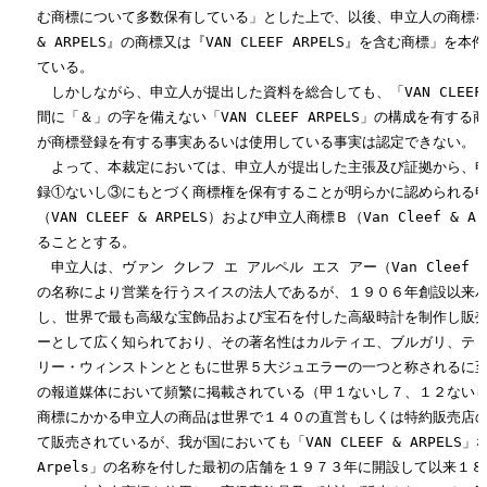
　　む商標について多数保有している」とした上で、以後、申立人の商標を「『V
　　& ARPELS』の商標又は『VAN CLEEF ARPELS』を含む商標」を
　　ている。

　　　しかしながら、申立人が提出した資料を総合しても、「VAN CLEEF」と
　　間に「＆」の字を備えない「VAN CLEEF ARPELS」の構成を有する
　　が商標登録を有する事実あるいは使用している事実は認定できない。

　　　よって、本裁定においては、申立人が提出した主張及び証拠から、申
　　録①ないし③にもとづく商標権を保有することが明らかに認められる申
　　（VAN CLEEF & ARPELS）および申立人商標Ｂ（Van Cleef & A
　　ることとする。

　　　申立人は、ヴァン クレフ エ アルペル エス アー（Van Cleef & A
　　の名称により営業を行うスイスの法人であるが、１９０６年創設以来パ
　　し、世界で最も高級な宝飾品および宝石を付した高級時計を制作し販売
　　ーとして広く知られており、その著名性はカルティエ、ブルガリ、ティ
　　リー・ウィンストンとともに世界５大ジュエラーの一つと称されるに至
　　の報道媒体において頻繁に掲載されている（甲１ないし７、１２ないし
　　商標にかかる申立人の商品は世界で１４０の直営もしくは特約販売店の
　　て販売されているが、我が国においても「VAN CLEEF & ARPELS」ないし
　　Arpels」の名称を付した最初の店舗を１９７３年に開設して以来１８