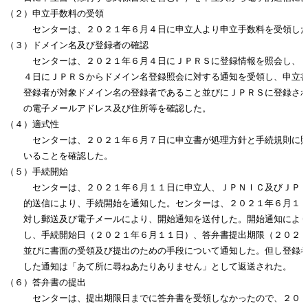
（２）申立手数料の受領

　　　センターは、２０２１年６月４日に申立人より申立手数料を受領した
（３）ドメイン名及び登録者の確認

　　　センターは、２０２１年６月４日にＪＰＲＳに登録情報を照会し、２
　　４日にＪＰＲＳからドメイン名登録照会に対する通知を受領し、申立書
　　登録者が対象ドメイン名の登録者であること並びにＪＰＲＳに登録され
　　の電子メールアドレス及び住所等を確認した。

（４）適式性

　　　センターは、２０２１年６月７日に申立書が処理方針と手続規則に照
　　いることを確認した。

（５）手続開始

　　　センターは、２０２１年６月１１日に申立人、ＪＰＮＩＣ及びＪＰＲ
　　的送信により、手続開始を通知した。センターは、２０２１年６月１１
　　対し郵送及び電子メールにより、開始通知を送付した。開始通知により
　　し、手続開始日（２０２１年６月１１日）、答弁書提出期限（２０２１
　　並びに書面の受領及び提出のための手段について通知した。但し登録者
　　した通知は「あて所に尋ねあたりありません」として返送された。

（６）答弁書の提出

　　　センターは、提出期限日までに答弁書を受領しなかったので、２０２