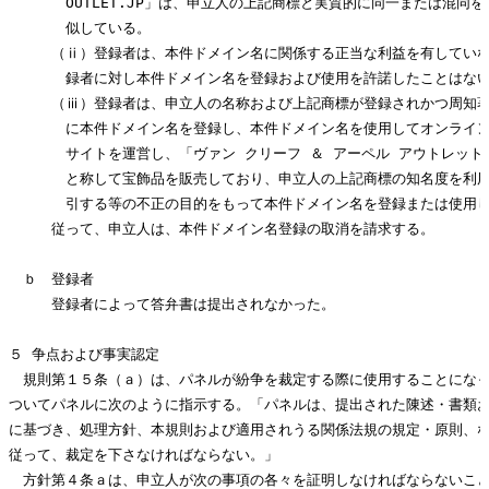
　　　　OUTLET.JP」は、申立人の上記商標と実質的に同一または混同を
　　　　似している。

　　　（ⅱ）登録者は、本件ドメイン名に関係する正当な利益を有していな
　　　　録者に対し本件ドメイン名を登録および使用を許諾したことはない
　　　（ⅲ）登録者は、申立人の名称および上記商標が登録されかつ周知著
　　　　に本件ドメイン名を登録し、本件ドメイン名を使用してオンライン
　　　　サイトを運営し、「ヴァン クリーフ ＆ アーペル アウトレット公
　　　　と称して宝飾品を販売しており、申立人の上記商標の知名度を利用
　　　　引する等の不正の目的をもって本件ドメイン名を登録または使用し
　　　従って、申立人は、本件ドメイン名登録の取消を請求する。

　ｂ　登録者

　　　登録者によって答弁書は提出されなかった。

５ 争点および事実認定

　規則第１５条（ａ）は、パネルが紛争を裁定する際に使用することになっ
ついてパネルに次のように指示する。「パネルは、提出された陳述・書類お
に基づき、処理方針、本規則および適用されうる関係法規の規定・原則、な
従って、裁定を下さなければならない。」

　方針第４条ａは、申立人が次の事項の各々を証明しなければならないこと