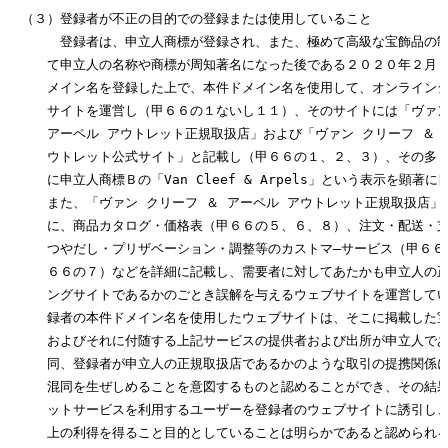
　（３）登録者が不正の目的での登録または使用していること

　　　　登録者は、申立人商標が登録され、また、極めて高級な宝飾品の制
　　　て申立人の名称や商標が周知著名になった後である２０２０年２月２
　　　メイン名を登録した上で、本件ドメイン名を使用して、オンラインシ
　　　サイトを運営し（甲６６の１ないし１１）、そのサイトには「ヴァン 
　　　アーペル アウトレット正規取扱店」および「ヴァン クリーフ ＆ ア
　　　ウトレット公式サイト」と記載し（甲６６の１、２、３）、その多く
　　　に申立人商標Ｂの「Van Cleef & Arpels」という表示を顕著に
　　　また、「ヴァン クリーフ ＆ アーペル アウトレット正規取扱店」の
　　　に、商品カタログ・価格表（甲６６の５、６、８）、注文・配送・支
　　　つやだし・プリザベーション・調整等のカストマ―サービス（甲６６
　　　６６の７）などを詳細に記載し、需要者に対してあたかも申立人の正
　　　ングサイトであるかのごとき誤解を与えるウェブサイトを運営してい
　　　録者の本件ドメイン名を使用したウェブサイトは、そこに掲載した宝
　　　およびそれに付随する上記サービスの提供者および出所が申立人であ
　　　同、登録者が申立人の正規取扱店であるかのような取引の提携関係に
　　　混同を生ぜしめることを意図するものと認めることができ、その結果
　　　ットサービスを利用するユーザーを登録者のウェブサイトに誘引し、
　　　上の利得を得ること目的としていることは明らかであると認められる