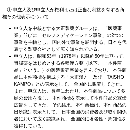
① 申立人及び申立人が権利または正当な利益を有する商
標その他表示について
申立人を中核とする大正製薬グループは、 「医薬事
業」並びに「セルフメディケーション事業」の2つの
事業を主軸とし、 国内外で事業を展開する、日本を代
表する製薬会社として広く知られている。
申立人は、昭和53年（1978年）以降約50年に亘って、
胃腸薬をはじめとする各種漢方薬（以下、 「本件商
品」という。）の製造販売事業を営んでおり、 本件商
品に本件商標を構成する「大正漢方」及び「TAISHO
KAMPO」との表示をして、 全国的に販売してきた。
また、申立人は、長年にわたり、本件商品について多
額の費用を投じ、 本件商標を表示して本件商品の宣伝
広告をしてきた。 その結果、本件商標は、本件商品の
出所識別表示として、 日本全国の消費者及び取引関係
者において広く認識され、 全国的に著名性・周知性を
獲得している。