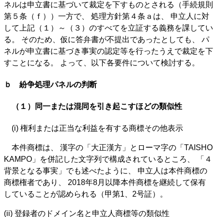
ネルは申立書に基づいて裁定を下すものとされる（手続規則
第５条（ｆ））一方で、 処理方針第４条ａは、 申立人に対
して上記（１）～（３）のすべてを立証する義務を課してい
る。 そのため、仮に答弁書が不提出であったとしても、 パ
ネルが申立書に基づき事実の認定等を行ったうえで裁定を下
すことになる。 よって、以下各要件について検討する。
ｂ 紛争処理パネルの判断
（１）同一または混同を引き起こすほどの類似性
(i) 権利または正当な利益を有する商標その他表示
本件商標は、 漢字の「大正漢方」とローマ字の「TAISHO
KAMPO」を併記した文字列で構成されているところ、 「４
背景となる事実」でも述べたように、 申立人は本件商標の
商標権者であり、 2018年8月以降本件商標を継続して保有
していることが認められる（甲第1、2号証）。
(ii) 登録者のドメイン名と申立人商標等の類似性