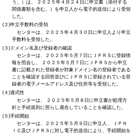
う。）は、 ２０２５年４月２４日に申立書（添付する
関係書類を含む。）を申立人から電子的送信により受領
した。
(２)申立手数料の受領
センターは、２０２５年４月３０日に申立人より申立
手数料を受領した。
(３)ドメイン名及び登録者の確認
センターは、２０２５年５月７日にＪＰＲＳに登録情
報を照会し、 ２０２５年５月７日にＪＰＲＳから申立
書に記載された登録者が対象ドメイン名の登録者である
ことを確認する回答並びにＪＰＲＳに登録されている登
録者の電子メールアドレス及び住所等を受領した。
(４)適式性
センターは、 ２０２５年５月８日に申立書が処理方
針と手続規則に照らし適合していることを確認した。
(５)手続開始
センターは、２０２５年５月９日に申立人、 ＪＰＮ
ＩＣ及びＪＰＲＳに対し電子的送信により、手続開始を