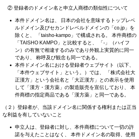
② 登録者のドメイン名と申立人商標の類似性について
本件ドメイン名は、 日本の会社を意味するトップレベ
ルドメイン及びセカンドレベルドメインの「co.jp」を
除くと、 「taisho-kampo」で構成される。 本件商標の
「TAISHO KAMPO」と比較すると、 「‐」（ハイフ
ン）の有無で相違するのみであり外観上実質的に同一
であり、 称呼及び観念も同一である。
本件ドメイン名における登録者ウェブサイト（以下、
「本件ウェブサイト」という。）では、 「株式会社大
正漢方」という会社名と「大正漢方」との表示を使用
して「漢方・漢方薬」の製造販売を宣伝しており、 本
件商標の指定商品である「漢方薬」と同一である。
（２）登録者が、当該ドメイン名に関係する権利または正当
な利益を有していないこと
申立人は、登録者に対し、本件商標について一切の許
諾を与えたことはなく、 本件ドメイン名の取得、使用