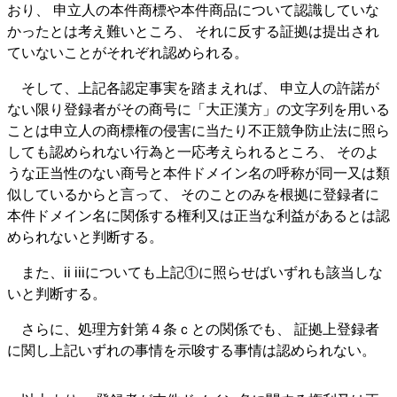
おり、 申立人の本件商標や本件商品について認識していな
かったとは考え難いところ、 それに反する証拠は提出され
ていないことがそれぞれ認められる。
そして、上記各認定事実を踏まえれば、 申立人の許諾が
ない限り登録者がその商号に「大正漢方」の文字列を用いる
ことは申立人の商標権の侵害に当たり不正競争防止法に照ら
しても認められない行為と一応考えられるところ、 そのよ
うな正当性のない商号と本件ドメイン名の呼称が同一又は類
似しているからと言って、 そのことのみを根拠に登録者に
本件ドメイン名に関係する権利又は正当な利益があるとは認
められないと判断する。
また、ii iiiについても上記①に照らせばいずれも該当しな
いと判断する。
さらに、処理方針第４条ｃとの関係でも、 証拠上登録者
に関し上記いずれの事情を示唆する事情は認められない。