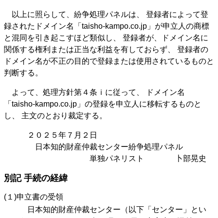
以上に照らして、紛争処理パネルは、 登録者によって登
録されたドメイン名「taisho-kampo.co.jp」が申立人の商標
と混同を引き起こすほど類似し、 登録者が、ドメイン名に
関係する権利または正当な利益を有しておらず、 登録者の
ドメイン名が不正の目的で登録または使用されているものと
判断する。
よって、処理方針第４条ｉに従って、 ドメイン名
「taisho-kampo.co.jp」の登録を申立人に移転するものと
し、 主文のとおり裁定する。
２０２５年７月２日
日本知的財産仲裁センター紛争処理パネル
単独パネリスト 卜部晃史
別記 手続の経緯
(１)申立書の受領
日本知的財産仲裁センター（以下「センター」とい