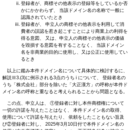
登録者が、商標その他表示の登録等をしているか否
かにかかわらず、 当該ドメイン名の名称で一般に
認識されていたとき
登録者が、 申立人の商標その他表示を利用して消
費者の誤認を惹き起こすことにより商業上の利得を
得る意図、 又は、申立人の商標その他表示の価値
を毀損する意図を有することなく、 当該ドメイン
名を非商業的目的に使用し、又は公正に使用してい
るとき
以上に鑑み本件ドメイン名について具体的に検討するに、
解説Ⅲ3.(3)に例示される3点のうち i について、 登録者名の
うち「株式会社」部分を除いた「大正漢方」の呼称が本件ド
メイン名の呼称と重なると考えられることから問題となる。
この点、申立人は、 ①登録者に対し本件商標権について
一切の許諾を与えたことはなく、 本件ドメイン名の取得、
使用について許諾を与えたり、 依頼をしたこともない旨及
び②登録者に対し、 2025年3月10日付で本件ドメイン名の