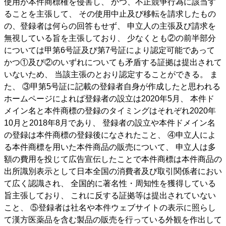
使用が本件商標権を侵害し、 かつ、不正競争行為に該当す
ることを主張して、 その使用中止及び移転を請求したもの
の、登録者は何らの回答もせず、 申立人の主張及び請求を
無視している旨を主張しており、 少なくとも②の前半部分
については甲第6号証及び第7号証により認定可能であって
かつ①及び②のいずれについても矛盾する証拠は提出されて
いないため、 当該主張のとおり認定することができる。 ま
た、 ③甲第5号証に記載の登録者自身が作成したと思われる
ホームページによれば登録者の設立は2020年5月、 本件ド
メイン名と本件商標の登録のタイミングはそれぞれ2020年
10月と2018年8月であり、 登録者の設立や本件ドメイン名
の登録は本件商標の登録後になされたこと、 ④申立人によ
る本件商標を用いた本件商品の販売について、 申立人は多
額の費用を投じて広告宣伝したことで本件商標は本件商品の
出所識別表示として日本全国の消費者及び取引関係者におい
て広く認識され、 全国的に著名性・周知性を獲得している
旨主張しており、 これに反する証拠等は提出されていない
こと、 ⑤登録者は社名や本件ウェブサイトの表示に照らし
て漢方医薬品を含む製品の販売を行っている外観を作出して