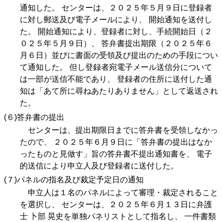
通知した。 センターは、２０２５年５月９日に登録者
に対し郵送及び電子メールにより、 開始通知を送付し
た。 開始通知により、登録者に対し、手続開始日（２
０２５年５月９日）、 答弁書提出期限（２０２５年６
月６日）並びに書面の受領及び提出のための手段につい
て通知した。 但し登録者宛電子メール送信分について
は一部が送信不能であり、 登録者の住所に送付した通
知は「あて所に尋ねあたりありません」として返送され
た。
(６)答弁書の提出
センターは、提出期限日までに答弁書を受領しなかっ
たので、 ２０２５年６月９日に「答弁書の提出はなか
ったものと見做す」旨の答弁書不提出通知書を、 電子
的送信により申立人及び登録者に送付した。
(７)パネルの指名及び裁定予定日の通知
申立人は１名のパネルによって審理・裁定されること
を選択し、 センターは、２０２５年６月１３日に弁護
士 卜部 晃史を単独パネリストとして指名し、 一件書類