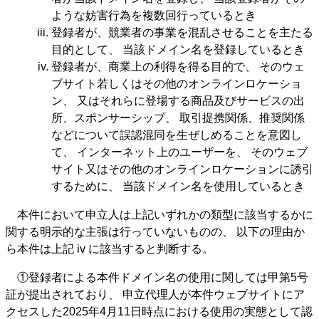
ような妨害行為を複数回行っているとき
登録者が、競業者の事業を混乱させることを主たる
目的として、 当該ドメイン名を登録しているとき
登録者が、商業上の利得を得る目的で、 そのウェ
ブサイト若しくはその他のオンラインロケーショ
ン、 又はそれらに登場する商品及びサービスの出
所、スポンサーシップ、 取引提携関係、推奨関係
などについて誤認混同を生ぜしめることを意図し
て、 インターネット上のユーザーを、 そのウェブ
サイト又はその他のオンラインロケーションに誘引
するために、 当該ドメイン名を使用しているとき
本件において申立人は上記いずれかの類型に該当するかに
関する明示的な主張は行っていないものの、 以下の理由か
ら本件は上記 iv に該当すると判断する。
①登録者による本件ドメイン名の使用に関しては甲第5号
証が提出されており、 申立代理人が本件ウェブサイトにア
クセスした2025年4月11日時点における使用の実態として認