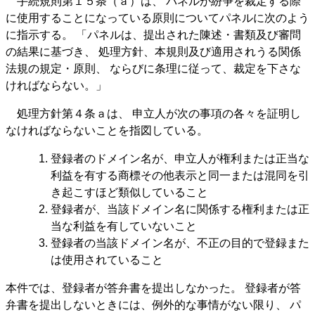
手続規則第１５条（ａ）は、 パネルが紛争を裁定する際
に使用することになっている原則についてパネルに次のよう
に指示する。 「パネルは、提出された陳述・書類及び審問
の結果に基づき、 処理方針、本規則及び適用されうる関係
法規の規定・原則、 ならびに条理に従って、裁定を下さな
ければならない。」
処理方針第４条ａは、 申立人が次の事項の各々を証明し
なければならないことを指図している。
登録者のドメイン名が、申立人が権利または正当な
利益を有する商標その他表示と同一または混同を引
き起こすほど類似していること
登録者が、当該ドメイン名に関係する権利または正
当な利益を有していないこと
登録者の当該ドメイン名が、不正の目的で登録また
は使用されていること
本件では、登録者が答弁書を提出しなかった。 登録者が答
弁書を提出しないときには、例外的な事情がない限り、 パ