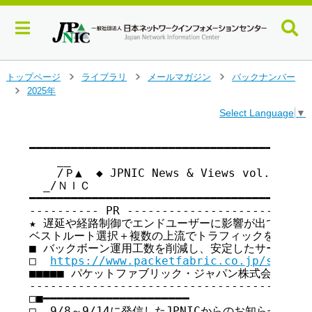
メ
トップページ
ライブラリ
メールマガジン
バックナンバー
>
>
>
イ
2025年
>
ン
Select Language
▼
コ
ン
テ
━━━━━━━━━━━━━━━━━━━━━━━━━━━━━━━━━━━

    __

ン
    /Ｐ▲  ◆ JPNIC News & Views vol.218
ツ
  _/ＮＩＣ

へ
━━━━━━━━━━━━━━━━━━━━━━━━━━━━━━━━━━━

ジ
---------- PR ---------------------------
ャ
★ 遅延や経路制御でエンドユーザーに影響が出ていません
ン
ベストルート選択＋複数の上流でトラフィックを自動で最
プ
■ バックボーン運用工数を削減し、安定したサービス提供
す
□  
https://www.packetfabric.co.jp/soluti
る
■■■■■ パケットファブリック・ジャパン株式会社 ■■■■
-----------------------------------------
□■━━━━━━━━━━━━━━━━━━━━━

□  9/8～9/14に発信したJPNICからのお知らせ
