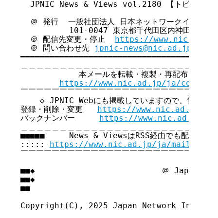
  JPNIC News & Views vol.2180 【トピックス号
  ＠ 発行  一般社団法人 日本ネットワークインフォ
          101-0047 東京都千代田区内神田2-12-
  ＠ 配信先変更・停止  
https://www.nic.ad.jp
  ＠ 問い合わせ先 
jpnic-news@nic.ad.jp
━━━━━━━━━━━━━━━━━━━━━━━━━━━━━━━━━━━

＿＿＿＿＿＿＿＿＿＿＿＿＿＿＿＿＿＿＿＿＿＿＿＿＿＿
            本メールを転載・複製・再配布・引用
https://www.nic.ad.jp/ja/copyrig
￣￣￣￣￣￣￣￣￣￣￣￣￣￣￣￣￣￣￣￣￣￣￣￣￣￣
    ◇ JPNIC Webにも掲載していますので、情報共
登録・削除・変更   
https://www.nic.ad.jp/ja
バックナンバー     
https://www.nic.ad.jp/ja
＿＿＿＿＿＿＿＿＿＿＿＿＿＿＿＿＿＿＿＿＿＿＿＿＿＿
■■■■■     News & ViewsはRSS経由でも配信してい
::::: 
https://www.nic.ad.jp/ja/mailmagaz
￣￣￣￣￣￣￣￣￣￣￣￣￣￣￣￣￣￣￣￣￣￣￣￣￣￣
■■◆                          ＠ Japan Net
■■◆                                     
■■

Copyright(C), 2025 Japan Network Informat