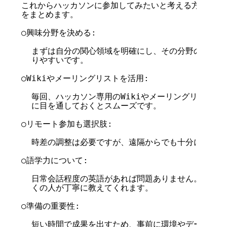
これからハッカソンに参加してみたいと考える方に、いく
をまとめます。

○興味分野を決める:

  まずは自分の関心領域を明確にし、その分野のテーブ
  りやすいです。

○Wikiやメーリングリストを活用: 

  毎回、ハッカソン専用のWikiやメーリングリストが
  に目を通しておくとスムーズです。

○リモート参加も選択肢: 

  時差の調整は必要ですが、遠隔からでも十分に参加で
○語学力について: 

  日常会話程度の英語があれば問題ありません。初心者
  くの人が丁寧に教えてくれます。

○準備の重要性: 

  短い時間で成果を出すため、事前に環境やデータを用