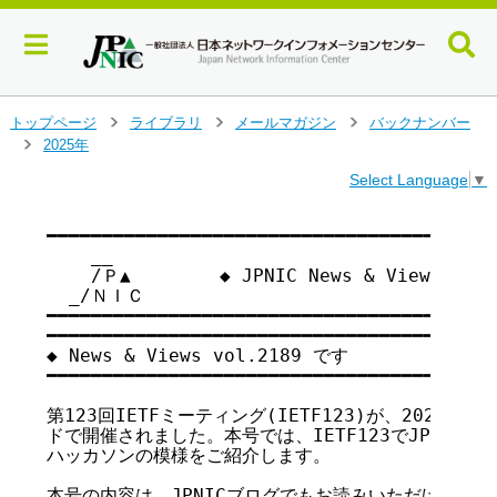
メ
トップページ
ライブラリ
メールマガジン
バックナンバー
>
>
>
イ
2025年
>
ン
Select Language
▼
コ
ン
テ
━━━━━━━━━━━━━━━━━━━━━━━━━━━━━━━━━━━

    __

ン
    /Ｐ▲        ◆ JPNIC News & Views vo
ツ
  _/ＮＩＣ

へ
━━━━━━━━━━━━━━━━━━━━━━━━━━━━━━━━━━━

ジ
━━━━━━━━━━━━━━━━━━━━━━━━━━━━━━━━━━━

ャ
◆ News & Views vol.2189 です

ン
━━━━━━━━━━━━━━━━━━━━━━━━━━━━━━━━━━━

プ
す
第123回IETFミーティング(IETF123)が、2025年
る
ドで開催されました。本号では、IETF123でJPNICが主
ハッカソンの模様をご紹介します。

本号の内容は、JPNICブログでもお読みいただけます。