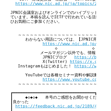
https://www.nic.ad.jp/ja/topics/2025/2
JPNIC会議室およびオンラインでのハイブリッド開催で
ています。本稿を読んでIETFで行われている活動に興味
ひお気軽にご参加ください。

   ～～～～～～～～～～～～～～～～～～～～～～～
      わからない用語については、【JPNIC用語集】
https://www.nic.ad.jp/ja/te
                  ◇              ◇       
            メールマガジン以外でも、情報を発信
             JPNICブログ   
https://blog.n
             X(Twitter) 
https://x.com/JP
   Instagramもはじめました！ 
https://www.in
      YouTubeでは各種セミナー資料や解説動画な
https://www.youtube.com/@JP
   ～～～～～～～～～～～～～～～～～～～～～～～
┏━━━━━━━━━━━━━━━━━━━━━━━━━━━━━━━━━┓

┃     ◆◇◆◇◆   本号のご感想をお聞かせください   ◆◇
┃良かった                                  
┃ 
https://feedback.nic.ad.jp/2189/4de3c0
┃                                        