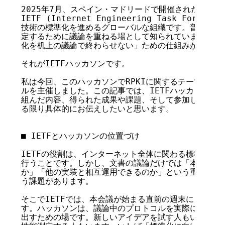
2025年7月、スペイン・マドリードで開催されたIETF1
IETF (Internet Engineering Task For
技術の標準化を進めるグローバルな組織です。普段はRF
定するために議論を重ねる場として知られていますが、そ
化を机上の議論で終わらせない」ための仕組みが存在しま
それがIETFハッカソンです。

私は今回、このハッカソンでRPKIに関するテーマを掲げ、
ルを主催しました。この記事では、IETFハッカソンの概
組んだ内容、得られた成果や課題、そして参加してみて感
る限り具体的にお伝えしたいと思います。

■ IETFとハッカソンの位置づけ

IETFの役割は、インターネット全体に関わる標準仕様を
行うことです。しかし、文書の議論だけでは「本当にその
か」「他の実装と相互運用できるのか」という重要な要素
う課題があります。

そこでIETFでは、本会議が始まる直前の週末に「ハッカ
す。ハッカソンは、議論中のプロトコルを実際に実装・検
出すための場です。新しいアイデアを試す人もいれば、既