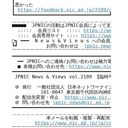
┃悪かった                                  
┃ 
https://feedback.nic.ad.jp/2189/c0ca97
┗━━━━━━━━━━━━━━━━━━━━━━━━━━━━━━━━━┛

＿＿＿＿＿＿＿＿＿＿＿＿＿＿＿＿＿＿＿＿＿＿＿＿＿＿
■■■■■  JPNICの活動はJPNIC会員によって支えられてい
  :::::  会員リスト  ::::: 
https://www.nic
  :::: 会員専用サイト :::: 
https://www.nic.
□┓ ━━━  N e w s & V i e w s への会員広告無
┗┛          お問い合わせは  
jpnic-news@nic.
￣￣￣￣￣￣￣￣￣￣￣￣￣￣￣￣￣￣￣￣￣￣￣￣￣￣
━━━━━━━━━━━━━━━━━━━━━━━━━━━━━━━━━━━

  ━━ JPNICへのご連絡/お問い合わせは極力電子メー
  ■ 各種お問い合わせ先：
https://www.nic.ad.j
━━━━━━━━━━━━━━━━━━━━━━━━━━━━━━━━━━━

 JPNIC News & Views vol.2189 【臨時号】

 ＠ 発行  一般社団法人 日本ネットワークインフォメ
          101-0047 東京都千代田区内神田2-12-
 ＠ 配信先変更・停止  
https://www.nic.ad.jp/
 ＠ 問い合わせ先 
jpnic-news@nic.ad.jp
━━━━━━━━━━━━━━━━━━━━━━━━━━━━━━━━━━━

＿＿＿＿＿＿＿＿＿＿＿＿＿＿＿＿＿＿＿＿＿＿＿＿＿＿
            本メールを転載・複製・再配布・引用
https://www.nic.ad.jp/ja/copyrig