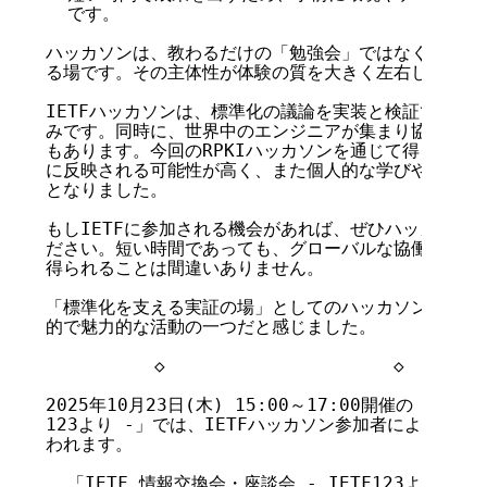
  です。

ハッカソンは、教わるだけの「勉強会」ではなく、自分か
る場です。その主体性が体験の質を大きく左右します。

IETFハッカソンは、標準化の議論を実装と検証で裏付け
みです。同時に、世界中のエンジニアが集まり協働する「
もあります。今回のRPKIハッカソンを通じて得られた知
に反映される可能性が高く、また個人的な学びやネットワ
となりました。

もしIETFに参加される機会があれば、ぜひハッカソンに
ださい。短い時間であっても、グローバルな協働の中で新
得られることは間違いありません。

「標準化を支える実証の場」としてのハッカソンは、IET
的で魅力的な活動の一つだと感じました。

          ◇                     ◇        
2025年10月23日(木) 15:00～17:00開催の「IETF
123より -」では、IETFハッカソン参加者によるパネ
われます。

  「IETF 情報交換会・座談会 - IETF123より -」