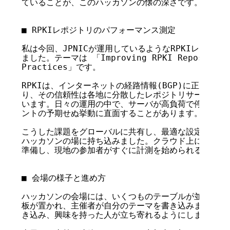
ていることが、このハッカソンの懐の深さです。

■ RPKIレポジトリのパフォーマンス測定

私は今回、JPNICが運用しているようなRPKIレポジト
ました。テーマは 「Improving RPKI Repository E
Practices」です。

RPKIは、インターネットの経路情報(BGP)に正当性を
り、その信頼性は各地に分散したレポジトリサーバの安定
います。日々の運用の中で、サーバが高負荷で停止する可
ントの予期せぬ挙動に直面することがあります。

こうした課題をグローバルに共有し、最適な設定や改善策
ハッカソンの場に持ち込みました。クラウド上にヨーロッ
準備し、現地の参加者がすぐに計測を始められる環境を用
■ 会場の様子と進め方

ハッカソンの会場には、いくつものテーブルが並びます。
板が置かれ、主催者が自分のテーマを書き込みます。私たち
き込み、興味を持った人が立ち寄れるようにしました。
