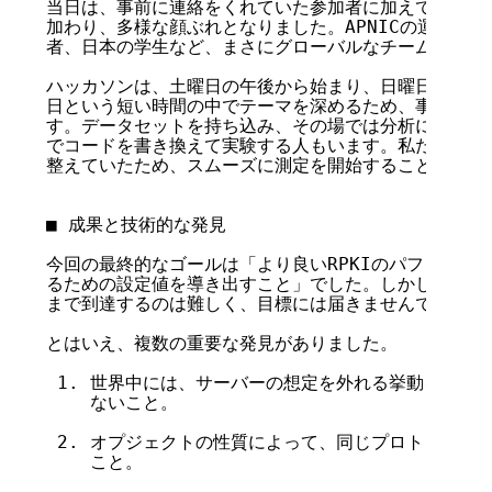
当日は、事前に連絡をくれていた参加者に加えて、ふらり
加わり、多様な顔ぶれとなりました。APNICの運用担当
者、日本の学生など、まさにグローバルなチームが形成さ
ハッカソンは、土曜日の午後から始まり、日曜日の夕方ま
日という短い時間の中でテーマを深めるため、事前準備が
す。データセットを持ち込み、その場では分析に専念する
でコードを書き換えて実験する人もいます。私たちも事前
整えていたため、スムーズに測定を開始することができま
■ 成果と技術的な発見

今回の最終的なゴールは「より良いRPKIのパフォーマン
るための設定値を導き出すこと」でした。しかし、限られ
まで到達するのは難しく、目標には届きませんでした。

とはいえ、複数の重要な発見がありました。

 1. 世界中には、サーバーの想定を外れる挙動を示すク
    ないこと。

 2. オプジェクトの性質によって、同じプロトコルでも
    こと。
