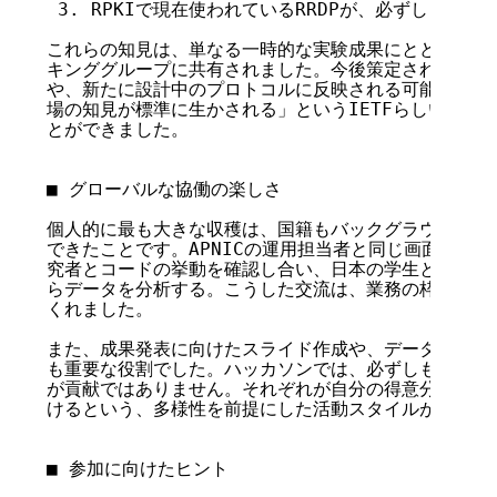
 3. RPKIで現在使われているRRDPが、必ずしも常に
これらの知見は、単なる一時的な実験成果にとどまらず、IET
キンググループに共有されました。今後策定されるベスト
や、新たに設計中のプロトコルに反映される可能性があり
場の知見が標準に生かされる」というIETFらしいダイナ
とができました。

■ グローバルな協働の楽しさ

個人的に最も大きな収穫は、国籍もバックグラウンドも異
できたことです。APNICの運用担当者と同じ画面を見な
究者とコードの挙動を確認し合い、日本の学生とリモート
らデータを分析する。こうした交流は、業務の枠を超えた
くれました。

また、成果発表に向けたスライド作成や、データの整理・
も重要な役割でした。ハッカソンでは、必ずしもプログラ
が貢献ではありません。それぞれが自分の得意分野を活か
けるという、多様性を前提にした活動スタイルが特徴的で
■ 参加に向けたヒント
