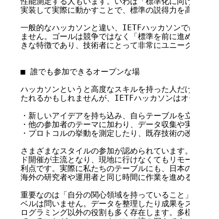
性能測定する人もいます。いわば「標準化に向けた実験室
実装して実際に動かすことで、標準の説得力を高めること
一般的なハッカソンと違い、IETFハッカソンでは順位や
ません。ゴールは競争ではなく「標準を前に進めること」
きな特徴であり、技術者にとって非常にユニークな学びの
■ 誰でも参加できるオープンな場

ハッカソンというと高度なスキルを持った人だけが参加で
たれるかもしれませんが、IETFハッカソンはオープンな
・新しいアイデアを持ち込み、自らテーブルを立ち上げる
・他の参加者のテーマに加わり、データ収集や実装を手伝
・プロトコルの挙動を測定したり、既存技術の改善点を探
さまざまなスタイルの参加が認められています。さらに、
ド開催が主流となり、現地に行けなくてもリモートで参加
利点です。実際に私たちのテーブルにも、日本の学生がリ
海外の研究者や運用者と同じ時間に作業を進めることがで
重要なのは「自分の関心領域を持っていること」であり、
ベルは問いません。データを整理したり成果をスライドに
ログラミング以外の役割も多く存在します。多様な参加ス