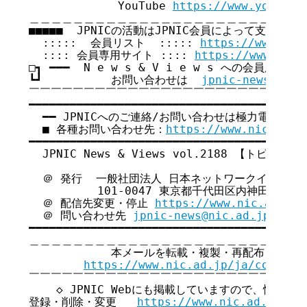
             YouTube 
https://www.youtube
＿＿＿＿＿＿＿＿＿＿＿＿＿＿＿＿＿＿＿＿＿＿＿＿＿＿
■■■■■  JPNICの活動はJPNIC会員によって支えられてい
  :::::  会員リスト  ::::: 
https://www.nic
  :::: 会員専用サイト :::: 
https://www.nic.
□┓ ━━━  N e w s & V i e w s への会員広告無
┗┛          お問い合わせは  
jpnic-news@nic.
￣￣￣￣￣￣￣￣￣￣￣￣￣￣￣￣￣￣￣￣￣￣￣￣￣￣
━━━━━━━━━━━━━━━━━━━━━━━━━━━━━━━━━━━

  ━━ JPNICへのご連絡/お問い合わせは極力電子メー
  ■ 各種お問い合わせ先：
https://www.nic.ad.j
━━━━━━━━━━━━━━━━━━━━━━━━━━━━━━━━━━━

  JPNIC News & Views vol.2188 【トピックス号
  ＠ 発行  一般社団法人 日本ネットワークインフォ
          101-0047 東京都千代田区内神田2-12-
  ＠ 配信先変更・停止 
https://www.nic.ad.jp/
  ＠ 問い合わせ先 
jpnic-news@nic.ad.jp
━━━━━━━━━━━━━━━━━━━━━━━━━━━━━━━━━━━

＿＿＿＿＿＿＿＿＿＿＿＿＿＿＿＿＿＿＿＿＿＿＿＿＿＿
            本メールを転載・複製・再配布・引用
https://www.nic.ad.jp/ja/copyrig
￣￣￣￣￣￣￣￣￣￣￣￣￣￣￣￣￣￣￣￣￣￣￣￣￣￣
    ◇ JPNIC Webにも掲載していますので、情報共
登録・削除・変更   
https://www.nic.ad.jp/ja