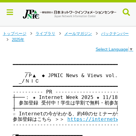
メ
トップページ
ライブラリ
メールマガジン
バックナンバー
>
>
>
イ
2025年
>
ン
Select Language
▼
コ
ン
テ
━━━━━━━━━━━━━━━━━━━━━━━━━━━━━━━━━━━

    __

ン
    /Ｐ▲  ◆ JPNIC News & Views vol.219
ツ
  _/ＮＩＣ

へ
━━━━━━━━━━━━━━━━━━━━━━━━━━━━━━━━━━━

ジ
---------- PR ---------------------------
ャ
┼───： ★ Internet Week 2025 ★ 11/18(火)～2
ン
│ 参加登録 受付中！学生は学割で無料・初参加者向け割
プ
┼─────────────────────────────────┼

す
☆ Internetの今がわかる、約40のセミナーが受け放題
る
参加登録はこちら ＞＞ 
https://internetweek.j
-----------------------------------------
□■━━━━━━━━━━━━━━━━━━━━━
