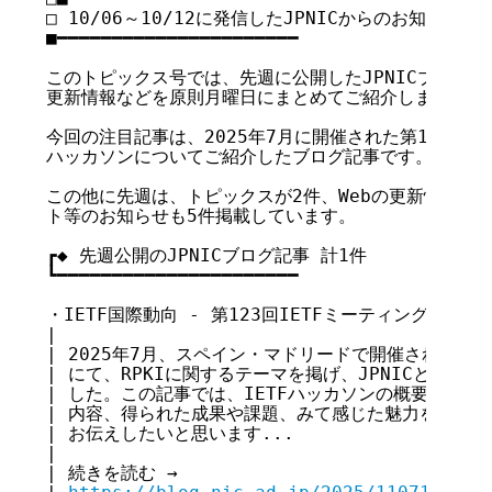
□ 10/06～10/12に発信したJPNICからのお知らせ

■━━━━━━━━━━━━━━━━━━━━━━

このトピックス号では、先週に公開したJPNICブログ記事
更新情報などを原則月曜日にまとめてご紹介します。

今回の注目記事は、2025年7月に開催された第123回IE
ハッカソンについてご紹介したブログ記事です。

この他に先週は、トピックスが2件、Webの更新情報が3
ト等のお知らせも5件掲載しています。

┏◆ 先週公開のJPNICブログ記事 計1件

┗━━━━━━━━━━━━━━━━━━━━━━

・IETF国際動向 - 第123回IETFミーティング ハッカソ
|

| 2025年7月、スペイン・マドリードで開催されたIETF
| にて、RPKIに関するテーマを掲げ、JPNICとしてテ
| した。この記事では、IETFハッカソンの概要から、
| 内容、得られた成果や課題、みて感じた魅力を、でき
| お伝えしたいと思います...

|

| 続きを読む →
