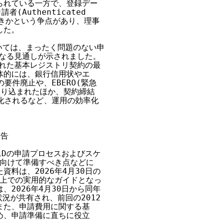
れている一方で、登録デー

Authenticated 

べきかという争点があり、理事

た。

ついては、まったく問題のない申

になる見通しが示されました。

された基本レジストリ契約の最

的には、銀行信用状やエ

要件廃止や、EBERO(緊急

り込まれたほか、契約締結

化されるなど、運用の効率化

告

LDの申請プロセスおよびスケ

向けて準備すべき点などに

料は、2026年4月30日の

上での実用的なガイドとなっ

2026年4月30日から同年

況が共有され、前回の2012

た、申請費用に関する基

、申請準備に直ちに役立
