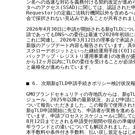
ン名への迅速な対応を義務付ける契約改定が進めら
タへのアクセス(SSAD)に関しては、認証された申請者(
Requestor)の定義に法執行機関以外を含める
会で採択されない見込みであることが共有されまし
2026年4月30日に申請が開始される新gTLDに
請であってもDNSへの委任は最速で2028年初頭
これに関連し、2026年3月12日の理事会で承認
新版のアップデート内容も報告されています。具体
スクローデポジットといった継続運用手段(COI)の
バックアップ・レジストリ運用事業者)の改善が盛
から12ヶ月以内にTLDの委任を受けることが必須
と厳格化が進められています。

■ 6. 次期新gTLD申請手続きポリシー検討状況報
GMOブランドセキュリティの寺地氏からは、新gT
ジュール、2025年以降の最新状況、および申請に
ついて報告いただきました。この報告で使用された資
新gTLD申請開始に先立ち、申請者が実務を進める
ています。申請プロセスとスケジュールに関しては、
8月12日までとされる申請受付期間や現在の準備状
年ラウンドとの違いについても解説されました。ま
本手数料や条件付き手数料、払い戻し規定をはじめ