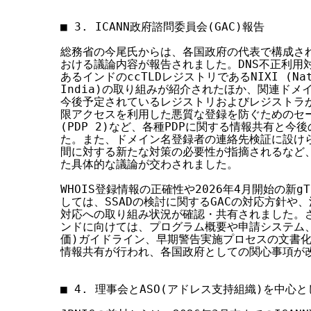
■ 3. ICANN政府諮問委員会(GAC)報告

総務省の今尾氏からは、各国政府の代表で構成される
おける議論内容が報告されました。DNS不正利用
あるインドのccTLDレジストリであるNIXI (Nation
India)の取り組みが紹介されたほか、関連ドメイ
今後予定されているレジストリおよびレジストラが
限アクセスを利用した悪質な登録を防ぐためのセーフ
(PDP 2)など、各種PDPに関する情報共有と今
た。また、ドメイン名登録者の連絡先検証に設けら
間に対する新たな対策の必要性が指摘されるなど、
た具体的な議論が交わされました。

WHOIS登録情報の正確性や2026年4月開始の新g
しては、SSADの検討に関するGACの対応方針や
対応への取り組み状況が確認・共有されました。さら
ンドに向けては、プログラム概要や申請システム、C
価)ガイドライン、早期警告実施プロセスの文書化
情報共有が行われ、各国政府としての関心事項が改
■ 4. 理事会とASO(アドレス支持組織)を中心と