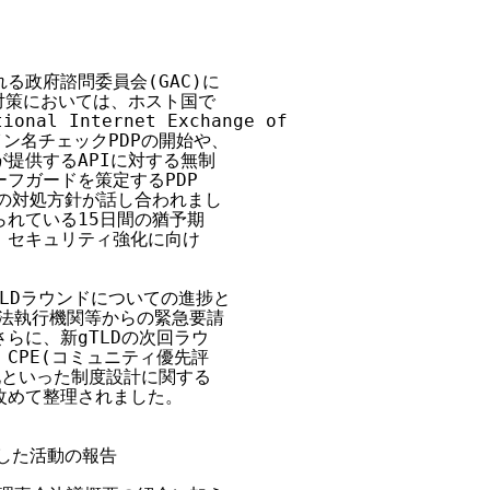
政府諮問委員会(GAC)に

対策においては、ホスト国で

al Internet Exchange of 

ン名チェックPDPの開始や、

提供するAPIに対する無制

ガードを策定するPDP 

後の対処方針が話し合われまし

れている15日間の猶予期

セキュリティ強化に向け

TLDラウンドについての進捗と

、法執行機関等からの緊急要請

に、新gTLDの次回ラウ

PE(コミュニティ優先評

といった制度設計に関する

めて整理されました。

した活動の報告
