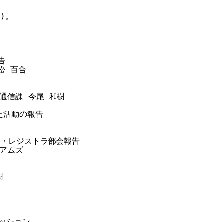
。



 百合

通信課 今尾 和樹

た活動の報告

リ・レジストラ部会報告

アムズ



ッション
