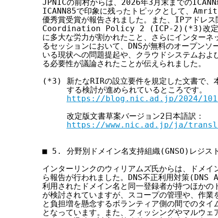
JPNICの前村からは、2026年3月末までのICA
ICANN85で印象に残ったトピックとして、Amrita
優秀賞受賞が報告されました。また、IPアドレス関連で
Coordination Policy 2 (ICP-2)(
に多大な労力が割かれたこと、さらにインターネッ
るセッションにおいて、DNSが無料のオープンソ
いる現状への問題提起や、クラウドシステムおよび
る必要性が議論されたことが伝えられました。

(*3) 新たなRIRの設立要件を規定した文書で、
     する検討が進められているところです。

https://blog.nic.ad.jp/2024/101
     改定版文書草案バージョン2日本語訳：

https://www.nic.ad.jp/ja/transl
■ 5. 分野別ドメイン名支持組織(GNSO)レジス
インターリンクのウィリアムズ氏からは、ドメイン
ら報告が行われました。DNS不正利用対策(DNS Ab
利用されたドメイン名と同一登録者が持つほかのド
が検討されていますが、スコープの管理や、作業を
と負担増を懸念するボランティア側の間でのタイム
となっています。また、フィッシングやマルウェア