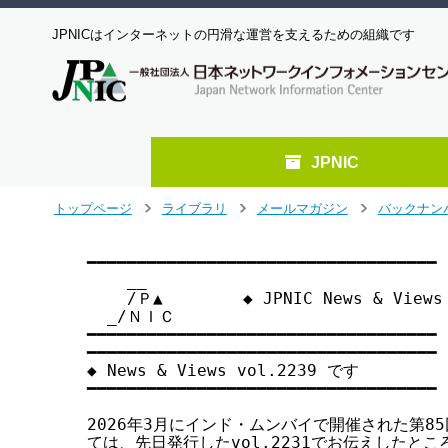
JPNICはインターネットの円滑な運営を支えるための組織です
JPNIC
メ
トップページ
ライブラリ
メールマガジン
バックナン
>
>
>
イ
ン
━━━━━━━━━━━━━━━━━━━━━━━━━━━━━━━━━━━

コ
    __

ン
    /Ｐ▲        ◆ JPNIC News & View
テ
  _/ＮＩＣ

ン
━━━━━━━━━━━━━━━━━━━━━━━━━━━━━━━━━━━

ツ
━━━━━━━━━━━━━━━━━━━━━━━━━━━━━━━━━━━

へ
◆ News & Views vol.2239 です

━━━━━━━━━━━━━━━━━━━━━━━━━━━━━━━━━━━

ジ
ャ
2026年3月にインド・ムンバイで開催された第85回
ン
ては、先日発行したvol.2231でお伝えしたとこ
プ