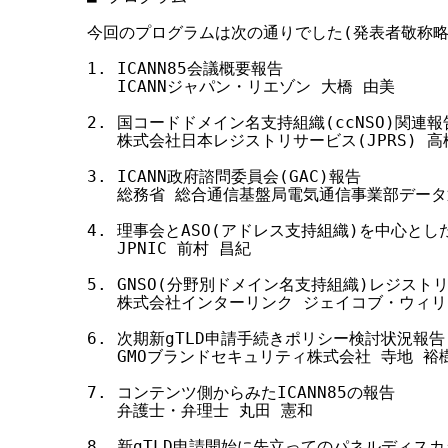
今回のプログラムは次の通りでした(発表者敬称略)
1. ICANN85会議概要報告

   ICANNジャパン・リエゾン 大橋 由美

2. 国コードドメイン名支持組織(ccNSO)関連報告
   株式会社日本レジストリサービス(JPRS) 高松
3. ICANN政府諮問委員会(GAC)報告

   総務省 総合通信基盤局電気通信事業部データ
4. 理事会とASO(アドレス支持組織)を中心とし
   JPNIC 前村 昌紀

5. GNSO(分野別ドメイン名支持組織)レジスト
   株式会社インターリンク ジェイコブ・ウィリ
6. 次期新gTLD申請手続きポリシー検討状況報告

   GMOブランドセキュリティ株式会社 寺地 裕樹
7. コンテンツ側からみたICANN85の報告

   弁護士・弁理士 丸田 憲和

8. 新gTLD申請開始に先立ってのパネルディスカ