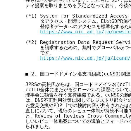
在も検討が継続されています。これらについてはIC
ティ提案を取りまとめる予定となっており、今後の
(*1) System for Standardized Acc
     タアクセス・開示システム。EUのGDPR
     登録者データへのアクセスを標準化するた
https://www.nic.ad.jp/ja/newsle
(*2) Registration Data Request S
     を請求するための、無料でグローバルかつ
     です。

https://www.nic.ad.jp/ja/icann/
■ 2. 国コードドメイン名支持組織(ccNSO)関連
JPRSの高松氏からは、国コードドメイン名(ccT
ccTLD全体にまたがるグローバルな課題についてポ
理事会に勧告を行う支持組織である、ccNSOの動
は、DNS不正利用対策に関してレジストリ部会と
た意見交換やPDP 1での検討内容が共有されたほか
直しにおいて、現行のレビュー体制が持続不可能で
と、Review of Reviews Cross-Communit
しいレビュー体系案についての議論とフィードバッ
られました。
