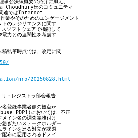
NN理事会決議概要の紹介に加え、

 Choudhury氏のコミュニティ

はInternet 

*3)改定作業やそのためのエンゲージメント

トのレジリエンスに関す

ースソフトウェアで機能して

電力との連関性を考慮す

本稿執筆時点では、改定に関

59/
ation/nro/20250828.html
トリ・レジストラ部会報告

名登録事業者側の観点か

use PDP1)においては、不正

メイン名の調査義務付け

急ぎたいステークホルダー

ラインを巡る対立が課題

配布に悪用されるドメイ
