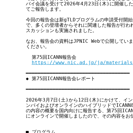
バイ会議を受けて2026年4月23日(木)に開催した
す
てご報告します。

る
今回の報告会は新gTLDプログラムの申請受付開始
で、多くの登壇者からそれに関連した報告が行われ
スカッションも実施されました。

なお、報告会の資料はJPNIC Webで公開してい
ください。

  第75回ICANN報告会

https://www.nic.ad.jp/ja/materials
━━━━━━━━━━━━━━━━━━━━━━━━━━━━━━━━━━━

◆ 第75回ICANN報告会レポート

                                
━━━━━━━━━━━━━━━━━━━━━━━━━━━━━━━━━━━

2026年3月7日(土)から12日(木)にかけて、イ
ンバイおよびオンラインのハイブリッドでICANN
の内容の概要を国内向けに報告する、第75回ICANN
にオンラインで開催しましたので、その内容をお伝
■ プログラム
