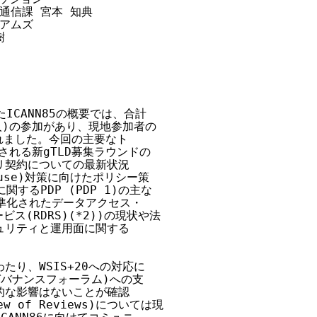
通信課 宮本 知典

アムズ



CANN85の概要では、合計

8人)の参加があり、現地参加者の

ました。今回の主要なト

される新gTLD募集ラウンドの

契約についての最新状況

use)対策に向けたポリシー策

するPDP (PDP 1)の主な

準化されたデータアクセス・

ス(RDRS)(*2))の現状や法

リティと運用面に関する

り、WSIS+20への対応に

ガバナンスフォーラム)への支

な影響はないことが確認

 of Reviews)については現
