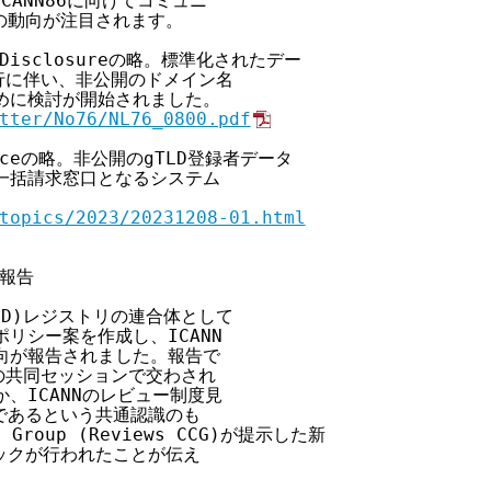
ANN86に向けてコミュニ

動向が注目されます。

ess Disclosureの略。標準化されたデー

施行に伴い、非公開のドメイン名

めに検討が開始されました。

tter/No76/NL76_0800.pdf
erviceの略。非公開のgTLD登録者データ

一括請求窓口となるシステム

topics/2023/20231208-01.html
報告

LD)レジストリの連合体として

リシー案を作成し、ICANN

向が報告されました。報告で

の共同セッションで交わされ

、ICANNのレビュー制度見

あるという共通認識のも

y Group (Reviews CCG)が提示した新

クが行われたことが伝え
