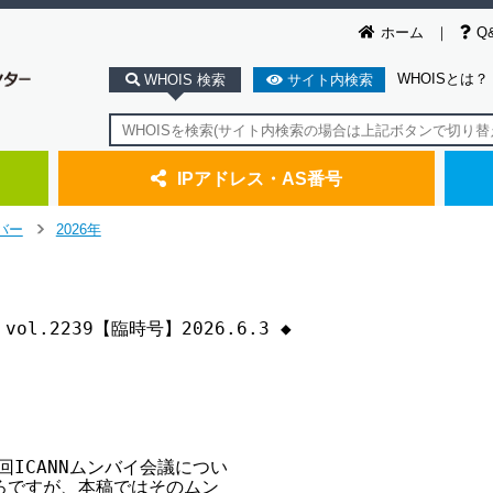
ホーム
Q
WHOISとは？
WHOIS 検索
サイト内検索
IPアドレス・AS番号
バー
2026年
>
s vol.2239【臨時号】2026.6.3 ◆

ICANNムンバイ会議につい

ろですが、本稿ではそのムン
