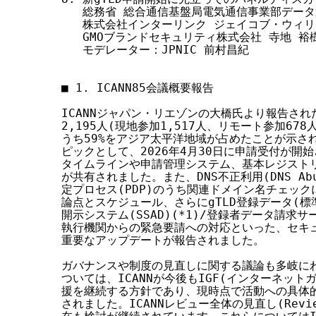
   総務省 総合通信基盤局電気通信事業部データ
   株式会社インターリンク ジェイコブ・ウィリ
   GMOブランドセキュリティ株式会社 寺地 裕樹
   モデレーター：JPNIC 前村昌紀

■ 1. ICANN85会議概要報告

ICANNジャパン・リエゾンの大橋氏より報告されたI
2,195人(現地参加1,517人、リモート参加67
うち59%をアジア太平洋地域が占めたことが示され
ピックとして、2026年4月30日に申請受付が開始
タイムラインや申請管理システム、基本レジストリ
が共有されました。また、DNS不正利用(DNS Ab
定プロセス(PDP)のうち関連ドメイン名チェックに関
論点とスケジュール、さらにgTLD登録データ(標
開示システム(SSAD)(*1)/登録者データ請求サービ
執行機関からの緊急要請への対応といった、セキュ
重要なアップデートが報告されました。

ガバナンスや制度の見直しに関する議論も多岐にわた
ついては、ICANNが今後もIGF(インターネット
援を継続する方針であり、現時点で活動への具体的
されました。ICANNレビュー全体の見直し(Review