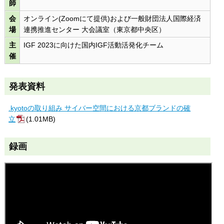
師
会
オンライン(Zoomにて提供)および一般財団法人国際経済
場
連携推進センター 大会議室（東京都中央区）
主
IGF 2023に向けた国内IGF活動活発化チーム
催
発表資料
.kyotoの取り組み サイバー空間における京都ブランドの確
立
(1.01MB)
録画