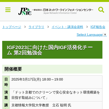
メ
トップページ
ライブラリ
イベント・講演会資料
IGF報告会
>
>
>
イ
Select Language
▼
ン
コ
ン
IGF2023に向けた国内IGF活発化チー
テ
ム 第2回勉強会
ン
ツ
へ
開催概要
ジ
ャ
日
2025年3月17日(月) 18:00～19:00
ン
時
プ
す
演
「ドット京都でのクリーンで安心安全なネット環境構築を
る
題
目指す取組みについて」
講
京都情報大学院大学教授 立石 聡明 氏