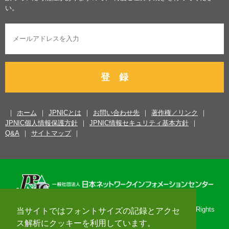
い。
登 録
ホーム
JPNICとは
お問い合わせ先
著作権／リンク
JPNIC個人情報保護方針
JPNIC情報セキュリティ基本方針
Q&A
サイトマップ
Copyright© 1996-2026 Japan Network Information Center. All Rights
当サイトではフォントサイズの記録とアクセ
Reserved.
ス解析にクッキーを利用しています。