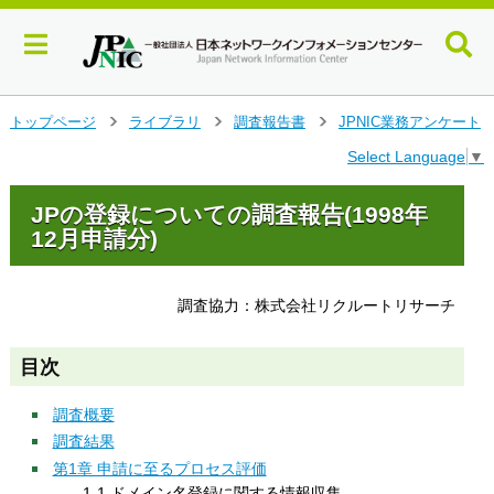
メ
トップページ
ライブラリ
調査報告書
JPNIC業務アンケート
>
>
>
イ
Select Language
▼
ン
コ
ン
JPの登録についての調査報告(1998年
テ
12月申請分)
ン
ツ
へ
調査協力：株式会社リクルートリサーチ
ジ
ャ
ン
目次
プ
す
調査概要
る
調査結果
第1章 申請に至るプロセス評価
1-1 ドメイン名登録に関する情報収集