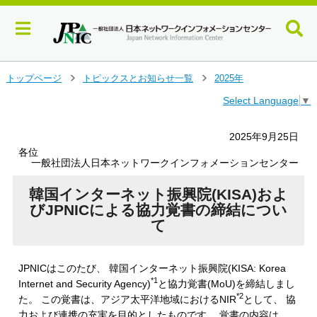
メ
トップページ
トピックスとお知らせ一覧
2025年
＞
＞
イ
Select Language
▼
ン
コ
ン
2025年9月25日
テ
各位
ン
一般社団法人日本ネットワークインフォメーションセンター
ツ
へ
韓国インターネット振興院(KISA)およ
ジ
びJPNICによる協力覚書の締結につい
ャ
て
ン
プ
す
JPNICはこのたび、 韓国インターネット振興院(KISA: Korea
る
*1
Internet and Security Agency)
と協力覚書(MoU)を締結しまし
*2
た。 この覚書は、アジア太平洋地域におけるNIR
として、 協
力および連携の充実を目的としたものです。 覚書の内容は、