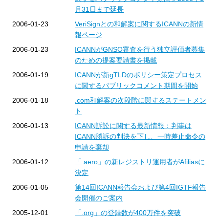
月31日まで延長
2006-01-23
VeriSignとの和解案に関するICANNの新情
報ページ
2006-01-23
ICANNがGNSO審査を行う独立評価者募集
のための提案要請書を掲載
2006-01-19
ICANNが新gTLDのポリシー策定プロセス
に関するパブリックコメント期間を開始
2006-01-18
.com和解案の次段階に関するステートメン
ト
2006-01-13
ICANN訴訟に関する最新情報：判事は
ICANN勝訴の判決を下し、一時差止命令の
申請を棄却
2006-01-12
「.aero」の新レジストリ運用者がAfiliasに
決定
2006-01-05
第14回ICANN報告会および第4回IGTF報告
会開催のご案内
2005-12-01
「.org」の登録数が400万件を突破