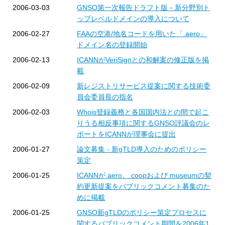
2006-03-03
GNSO第一次報告ドラフト版－新分野別ト
ップレベルドメインの導入について
2006-02-27
FAAの空港/地名コードを用いた「.aero」
ドメイン名の登録開始
2006-02-13
ICANNがVeriSignとの和解案の修正版を掲
載
2006-02-09
新レジストリサービス提案に関する技術委
員会委員長の指名
2006-02-03
Whois登録義務と各国国内法との間で起こ
りうる相反事項に関するGNSO評議会のレ
ポートをICANNが理事会に提出
2006-01-27
論文募集 - 新gTLD導入のためのポリシー
策定
2006-01-25
ICANNが.aero、.coopおよび.museumの契
約更新提案をパブリックコメント募集のた
めに掲載
2006-01-25
GNSO新gTLDのポリシー策定プロセスに
関するパブリックコメント期間を2006年1