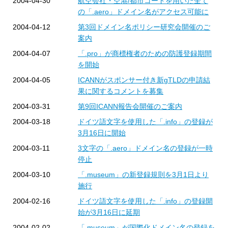
2004-04-30
航空会社・空港/都市コードを用いた全て
の「.aero」ドメイン名がアクセス可能に
2004-04-12
第3回ドメイン名ポリシー研究会開催のご
案内
2004-04-07
「.pro」が商標権者のための防護登録期間
を開始
2004-04-05
ICANNがスポンサー付き新gTLDの申請結
果に関するコメントを募集
2004-03-31
第9回ICANN報告会開催のご案内
2004-03-18
ドイツ語文字を使用した「.info」の登録が
3月16日に開始
2004-03-11
3文字の「.aero」ドメイン名の登録が一時
停止
2004-03-10
「.museum」の新登録規則を3月1日より
施行
2004-02-16
ドイツ語文字を使用した「.info」の登録開
始が3月16日に延期
2004-02-02
「.museum」が国際化ドメイン名の登録を