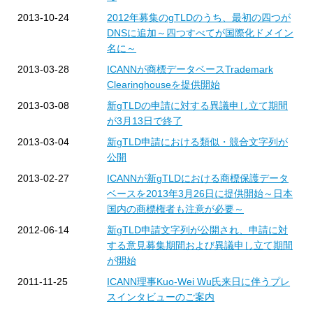
2013-10-24
2012年募集のgTLDのうち、最初の四つが
DNSに追加～四つすべてが国際化ドメイン
名に～
2013-03-28
ICANNが商標データベースTrademark
Clearinghouseを提供開始
2013-03-08
新gTLDの申請に対する異議申し立て期間
が3月13日で終了
2013-03-04
新gTLD申請における類似・競合文字列が
公開
2013-02-27
ICANNが新gTLDにおける商標保護データ
ベースを2013年3月26日に提供開始～日本
国内の商標権者も注意が必要～
2012-06-14
新gTLD申請文字列が公開され、申請に対
する意見募集期間および異議申し立て期間
が開始
2011-11-25
ICANN理事Kuo-Wei Wu氏来日に伴うプレ
スインタビューのご案内