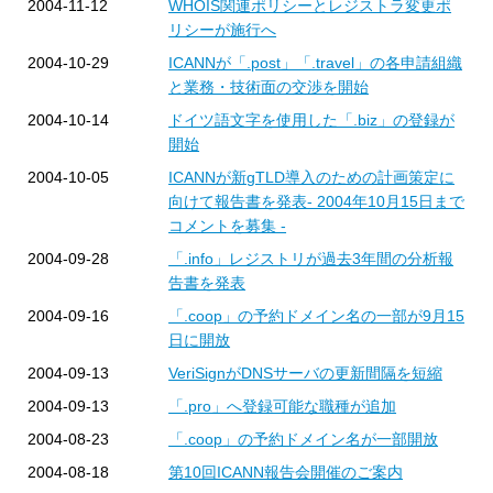
2004-11-12
WHOIS関連ポリシーとレジストラ変更ポ
リシーが施行へ
2004-10-29
ICANNが「.post」「.travel」の各申請組織
と業務・技術面の交渉を開始
2004-10-14
ドイツ語文字を使用した「.biz」の登録が
開始
2004-10-05
ICANNが新gTLD導入のための計画策定に
向けて報告書を発表- 2004年10月15日まで
コメントを募集 -
2004-09-28
「.info」レジストリが過去3年間の分析報
告書を発表
2004-09-16
「.coop」の予約ドメイン名の一部が9月15
日に開放
2004-09-13
VeriSignがDNSサーバの更新間隔を短縮
2004-09-13
「.pro」へ登録可能な職種が追加
2004-08-23
「.coop」の予約ドメイン名が一部開放
2004-08-18
第10回ICANN報告会開催のご案内