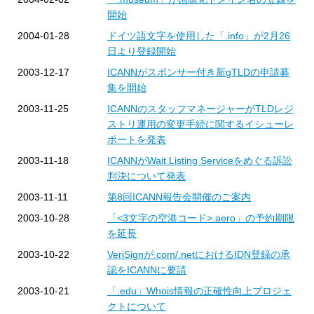
開始
2004-01-28
ドイツ語文字を使用した「.info」が2月26
日より登録開始
2003-12-17
ICANNがスポンサー付き新gTLDの申請募
集を開始
2003-11-25
ICANNのスタッフマネージャーがTLDレジ
ストリ運用の変更手続に関するイシューレ
ポートを発表
2003-11-18
ICANNがWait Listing Serviceをめぐる訴訟
判決について発表
2003-11-11
第8回ICANN報告会開催のご案内
2003-10-28
「<3文字の空港コード>.aero」の予約期限
を延長
2003-10-22
VeriSignが.com/.netにおけるIDN登録の承
認をICANNに要請
2003-10-21
「.edu」Whois情報の正確性向上プロジェ
クトについて