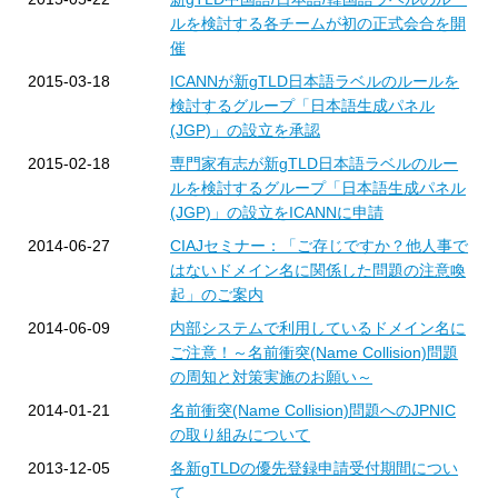
ルを検討する各チームが初の正式会合を開
催
2015-03-18
ICANNが新gTLD日本語ラベルのルールを
検討するグループ「日本語生成パネル
(JGP)」の設立を承認
2015-02-18
専門家有志が新gTLD日本語ラベルのルー
ルを検討するグループ「日本語生成パネル
(JGP)」の設立をICANNに申請
2014-06-27
CIAJセミナー：「ご存じですか？他人事で
はないドメイン名に関係した問題の注意喚
起」のご案内
2014-06-09
内部システムで利用しているドメイン名に
ご注意！～名前衝突(Name Collision)問題
の周知と対策実施のお願い～
2014-01-21
名前衝突(Name Collision)問題へのJPNIC
の取り組みについて
2013-12-05
各新gTLDの優先登録申請受付期間につい
て