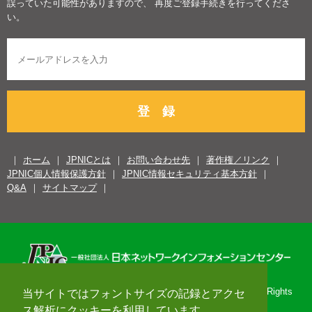
誤っていた可能性がありますので、 再度ご登録手続きを行ってくださ
い。
登 録
ホーム
JPNICとは
お問い合わせ先
著作権／リンク
JPNIC個人情報保護方針
JPNIC情報セキュリティ基本方針
Q&A
サイトマップ
Copyright© 1996-2026 Japan Network Information Center. All Rights
当サイトではフォントサイズの記録とアクセ
Reserved.
ス解析にクッキーを利用しています。