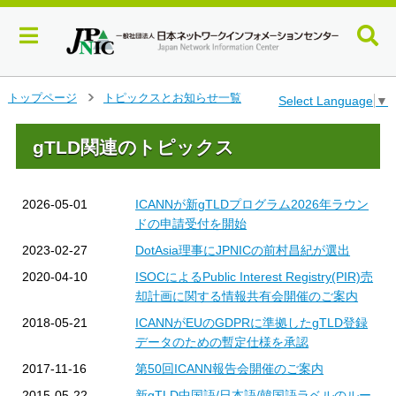
メ
トップページ
トピックスとお知らせ一覧
Select Language
▼
＞
イ
ン
gTLD関連のトピックス
コ
ン
テ
ン
2026-05-01
ICANNが新gTLDプログラム2026年ラウン
ツ
ドの申請受付を開始
へ
2023-02-27
DotAsia理事にJPNICの前村昌紀が選出
ジ
ャ
2020-04-10
ISOCによるPublic Interest Registry(PIR)売
ン
却計画に関する情報共有会開催のご案内
プ
2018-05-21
ICANNがEUのGDPRに準拠したgTLD登録
す
データのための暫定仕様を承認
る
2017-11-16
第50回ICANN報告会開催のご案内
2015-05-22
新gTLD中国語/日本語/韓国語ラベルのルー