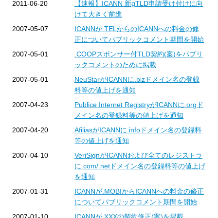
2011-06-20
【速報】ICANN 新gTLD申請受け付けに向
けて大きく前進
2007-05-07
ICANNが.TELからのICANNへの料金の修
正についてパブリックコメント期間を開始
2007-05-01
.COOPスポンサー付TLD契約(案)をパブリ
ックコメントのために掲載
2007-05-01
NeuStarがICANNに.bizドメイン名の登録
料等の値上げを通知
2007-04-23
Publice Internet RegistryがICANNに.orgド
メイン名の登録料等の値上げを通知
2007-04-20
AfiliasがICANNに.infoドメイン名の登録料
等の値上げを通知
2007-04-10
VeriSignがICANNおよび全てのレジストラ
に.com/.netドメイン名の登録料等の値上げ
を通知
2007-01-31
ICANNが.MOBIからICANNへの料金の修正
についてパブリックコメント期間を開始
2007-01-10
ICANNが.XXXの契約修正(案)を掲載