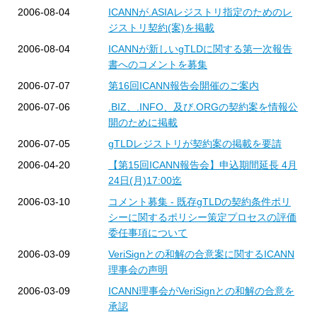
2006-08-04
ICANNが.ASIAレジストリ指定のためのレ
ジストリ契約(案)を掲載
2006-08-04
ICANNが新しいgTLDに関する第一次報告
書へのコメントを募集
2006-07-07
第16回ICANN報告会開催のご案内
2006-07-06
.BIZ、.INFO、及び.ORGの契約案を情報公
開のために掲載
2006-07-05
gTLDレジストリが契約案の掲載を要請
2006-04-20
【第15回ICANN報告会】申込期間延長 4月
24日(月)17:00迄
2006-03-10
コメント募集 - 既存gTLDの契約条件ポリ
シーに関するポリシー策定プロセスの評価
委任事項について
2006-03-09
VeriSignとの和解の合意案に関するICANN
理事会の声明
2006-03-09
ICANN理事会がVeriSignとの和解の合意を
承認