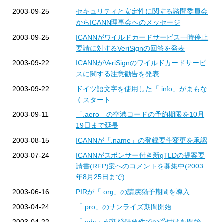
2003-09-25
セキュリティと安定性に関する諮問委員会
からICANN理事会へのメッセージ
2003-09-25
ICANNがワイルドカードサービス一時停止
要請に対するVeriSignの回答を発表
2003-09-22
ICANNがVeriSignのワイルドカードサービ
スに関する注意勧告を発表
2003-09-22
ドイツ語文字を使用した「.info」がまもな
くスタート
2003-09-11
「.aero」の空港コードの予約期限を10月
19日まで延長
2003-08-15
ICANNが「.name」の登録要件変更を承認
2003-07-24
ICANNがスポンサー付き新gTLDの提案要
請書(RFP)案へのコメントを募集中(2003
年8月25日まで)
2003-06-16
PIRが「.org」の請戻猶予期間を導入
2003-04-24
「.pro」のサンライズ期間開始
2003-04-22
「.edu」が新登録要件での受付けを開始