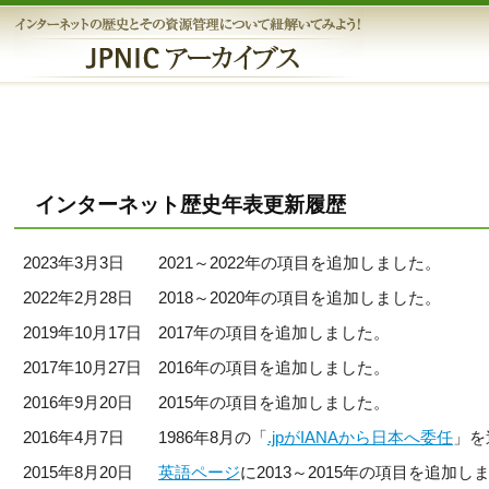
メ
イ
ン
JPNICアーカイブス | インターネットの歴史と
コ
その資源管理について紐解いてみよう！
ン
テ
ン
インターネット歴史年表更新履歴
ツ
へ
2023年3月3日
2021～2022年の項目を追加しました。
ジ
ャ
2022年2月28日
2018～2020年の項目を追加しました。
ン
2019年10月17日
2017年の項目を追加しました。
プ
2017年10月27日
2016年の項目を追加しました。
す
る
2016年9月20日
2015年の項目を追加しました。
2016年4月7日
1986年8月の「
.jpがIANAから日本へ委任
」を
2015年8月20日
英語ページ
に2013～2015年の項目を追加し