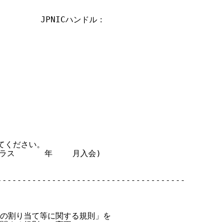
        JPNICハンドル：

ください。

ラス      年    月入会)

-------------------------------------

レスの割り当て等に関する規則」を
