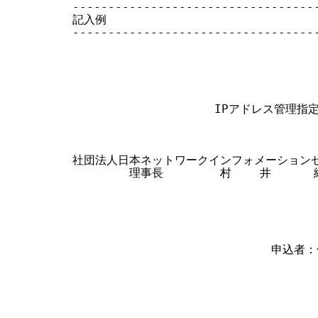
-----------------------------------
記入例

-----------------------------------
                                  
                    IPアドレス管理
社団法人日本ネットワークインフォメーションセ
        理事長        村    井      純
                            申
                               
                              
                                 