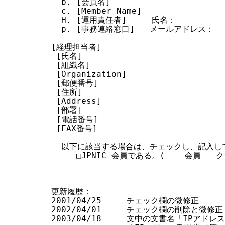
  b. [会員名]

  c. [Member Name]

  H. [運用責任者]     氏名：          
  p. [事務連絡窓口]   メールアドレス：

[経理担当者]

 [氏名]

 [組織名]

 [Organization]

 [郵便番号]

 [住所]

 [Address]

 [部署]

 [電話番号]

 [FAX番号]

  以下に該当する場合は、チェックし、記入して
     □JPNIC 会員である。(    会員   ク
-----------------------------------
更新履歴：

2001/04/25     チェック欄の微修正

2002/04/01     チェック欄の削除と微修正

2003/04/18     文中の文書名「IPアド