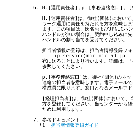
 6. H.[運用責任者],ｐ.[事務連絡窓口], [
    H.[運用責任者]は、御社(団体)において
    ワーク運用に責任を持たれる方を意味しま
    ます。この項目は、氏名およびJPNICハン
    ハンドルが無い場合は、契約申し込みに先
    ハンドルの割り当てを受けてください。

    担当者情報の登録は、担当者情報登録フォ
        ip-service@nir.nic.ad.jp

    宛に送ることにより行います。詳細は、『担
    参照してください。

    p.[事務連絡窓口]は、御社(団体)のネ
    連絡の担当者を意味します。電子メールで
    構成員に限ります。窓口となるメールアド
    [経理担当者]は、御社(団体)において
    方を登録してください。当センターから経
    ために利用します。

 7. 参考ドキュメント

   *1  
担当者情報登録ガイド