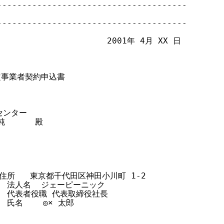
-------------------------------------

-------------------------------------

                      2001年 4月 XX 日

指定事業者契約申込書

ンター

      殿

込者：住所   東京都千代田区神田小川町 1-2

     法人名  ジェーピーニック

      代表者役職 代表取締役社長

   氏名    ◎× 太郎
