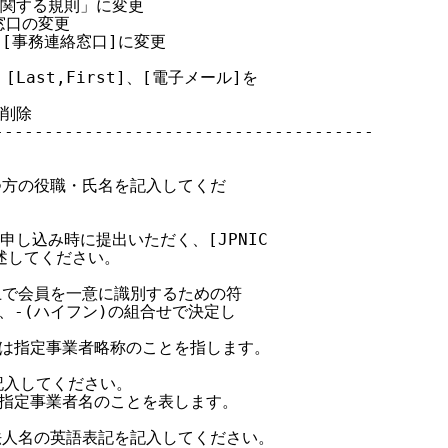
等に関する規則」に変更

窓口の変更

p.[事務連絡窓口]に変更

[Last,First]、[電子メール]を

削除

-------------------------------------

つ方の役職・氏名を記入してくだ

申し込み時に提出いただく、[JPNIC

述してください。

ス上で会員を一意に識別するための符

、-(ハイフン)の組合せで決定し

以降は指定事業者略称のことを指します。

記入してください。

降は指定事業者名のことを表します。

体)の法人名の英語表記を記入してください。
