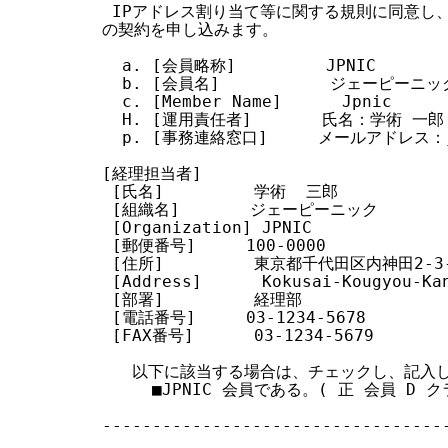
 IPアドレス割り当て等に関する規則に同意し、
の契約を申し込みます。

  a. [会員略称]         JPNIC

  b. [会員名]           ジェーピーニック
  c. [Member Name]      Jpnic

  H. [運用責任者]       氏名：学術 一郎  
  p. [事務連絡窓口]     メールアドレス：jir
[経理担当者]

 [氏名]         学術  三郎

 [組織名]       ジェーピーニック

 [Organization] JPNIC

 [郵便番号]     100-0000

 [住所]         東京都千代田区内神田2-3
 [Address]      Kokusai-Kougyou-Ka
 [部署]         経理部

 [電話番号]     03-1234-5678

 [FAX番号]      03-1234-5679

   以下に該当する場合は、チェックし、記入し
     ■JPNIC 会員である。( 正 会員 D クラ
-----------------------------------