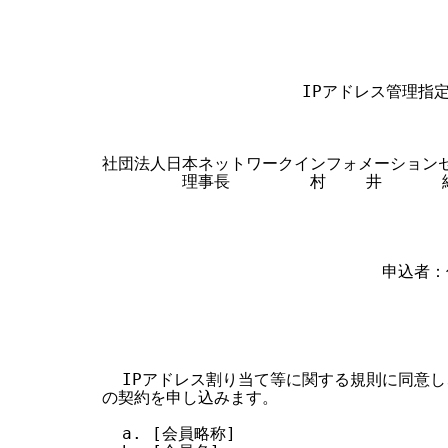
                                  
す
る
                    IPアドレス管理
社団法人日本ネットワークインフォメーションセ
        理事長        村    井      純
                            申込者：
                                 
                                 
                                  
  IPアドレス割り当て等に関する規則に同意し
の契約を申し込みます。

  a. [会員略称]
