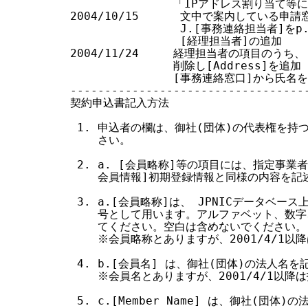
               「IPアドレス割り当て
2004/10/15      文中で案内している申請
                J.[事務連絡担当者]を
                [経理担当者]の追加

2004/11/24     経理担当者の項目のうち、 
               削除し[Address]を追加

               [事務連絡窓口]から氏名を
-----------------------------------
契約申込書記入方法

 1. 申込者の欄は、御社(団体)の代表権を持
    さい。

 2. a. [会員略称]等の項目には、指定事業者
    会員情報]初期登録情報と同様の内容を記
 3. a.[会員略称]は、 JPNICデータベー
    号として用います。アルファベット、数字
    てください。空白は含めないでください。

    ※会員略称とありますが、2001/4/1
 4. b.[会員名] は、御社(団体)の法人名を
    ※会員名とありますが、2001/4/1以
 5. c.[Member Name] は、御社(団