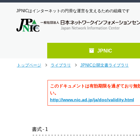
JPNICはインターネットの円滑な運営を支えるための組織です
JPNIC
メ
トップページ
ライブラリ
JPNIC公開文書ライブラリ
>
>
イ
ン
コ
このドキュメントは有効期限を過ぎており無
ン
い。
テ
http://www.nic.ad.jp/ja/doc/validity.html
ン
ツ
へ
ジ
ャ
書式-1

ン
-----------------------------------
プ