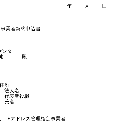
                      年    月    日

指定事業者契約申込書

ンター

      殿

住所

   法人名

   代表者役職

  氏名

、IPアドレス管理指定事業者
