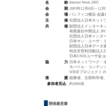
Internet Week 2005
名 称
会 期
2005年12月6日～12月
会 場
パシフィコ横浜 会議
主 催
社団法人日本ネットワ
共 催
財団法人インターネット協
有限責任中間法人 JPC
社団法人日本インターネ
日本サン・ユーザ・グ
財団法人日本データ通信協会 
特定非営利活動法人日
日本UNIXユーザ会 (ju
協 力
日本ネットワーク・オペ
モバイル・コンテンツ・
WIDEプロジェクト (W
後 援
総務省、文部科学省
参加者見込
約5000名
開催趣意書