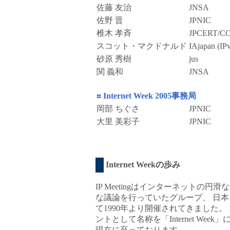
佐藤 友治
JNSA
佐野 晋
JPNIC
椎木 孝斉
JPCERT/C
スコット・マクドナルド
IAjapan (IP
砂原 秀樹
jus
関 義和
JNSA
Internet Week 2005事務局
岡部 ちぐさ
JPNIC
大里 美彩子
JPNIC
Internet Weekの歩み
IP Meetingはインターネットの
な議論を行っていたグループ、 日本イ
て1990年より開催されてきました。
ントとして名称を「Internet Wee
現在に至っております。