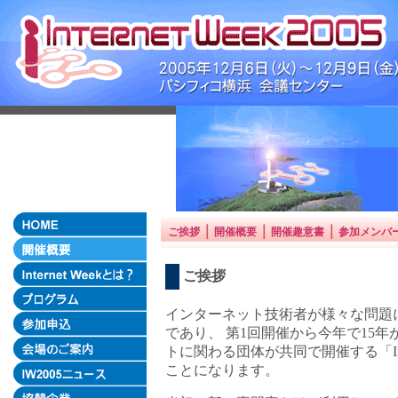
｜
｜
｜
ご挨拶
開催概要
開催趣意書
参加メンバ
ご挨拶
インターネット技術者が様々な問題につ
であり、 第1回開催から今年で15
トに関わる団体が共同で開催する「Inte
ことになります。