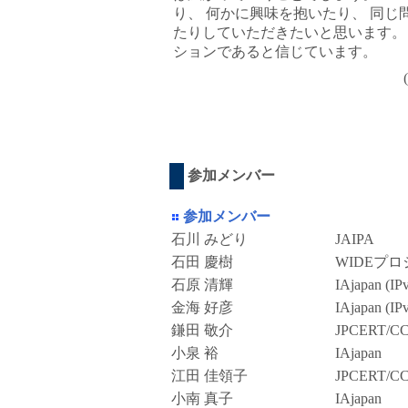
り、 何かに興味を抱いたり、 同じ
たりしていただきたいと思います。 その
ションであると信じています。
参加メンバー
参加メンバー
石川 みどり
JAIPA
石田 慶樹
WIDEプ
石原 清輝
IAjapan (IP
金海 好彦
IAjapan (IP
鎌田 敬介
JPCERT/C
小泉 裕
IAjapan
江田 佳領子
JPCERT/C
小南 真子
IAjapan