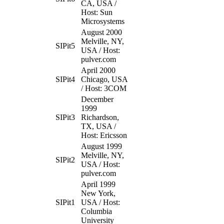
CA, USA /
Host: Sun
Microsystems
August 2000
Melville, NY,
SIPit5
USA / Host:
pulver.com
April 2000
SIPit4
Chicago, USA
/ Host: 3COM
December
1999
SIPit3
Richardson,
TX, USA /
Host: Ericsson
August 1999
Melville, NY,
SIPit2
USA / Host:
pulver.com
April 1999
New York,
SIPit1
USA / Host:
Columbia
University