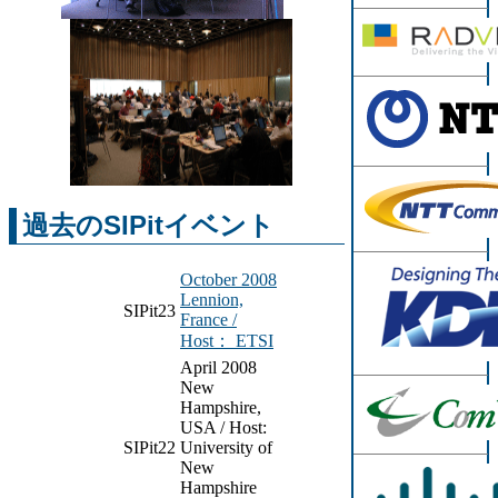
過去のSIPitイベント
October 2008
Lennion,
SIPit23
France /
Host： ETSI
April 2008
New
Hampshire,
USA / Host:
SIPit22
University of
New
Hampshire