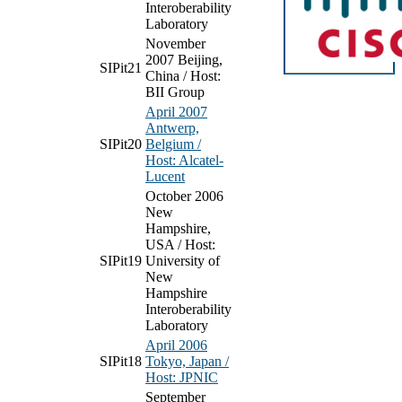
Interoberability
Laboratory
November
2007 Beijing,
SIPit21
China / Host:
BII Group
April 2007
Antwerp,
SIPit20
Belgium /
Host: Alcatel-
Lucent
October 2006
New
Hampshire,
USA / Host:
SIPit19
University of
New
Hampshire
Interoberability
Laboratory
April 2006
SIPit18
Tokyo, Japan /
Host: JPNIC
September