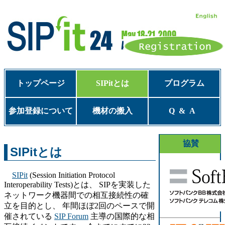
トップページ
SIPitとは
プログラム
参加登録について
機材の搬入
Q&A
協賛
SIPitとは
SIPit
(Session Initiation Protocol
Interoperability Tests)とは、 SIPを実装した
ネットワーク機器間での相互接続性の確
立を目的とし、 年間ほぼ2回のペースで開
催されている
SIP Forum
主導の国際的な相