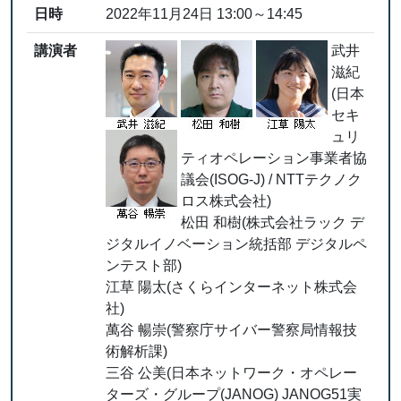
日時
2022年11月24日 13:00～14:45
講演者
武井
滋紀
(日本
セキ
ュリ
ティオペレーション事業者協
議会(ISOG-J) / NTTテクノク
ロス株式会社)
松田 和樹(株式会社ラック デ
ジタルイノベーション統括部 デジタルペ
ンテスト部)
江草 陽太(さくらインターネット株式会
社)
萬谷 暢崇(警察庁サイバー警察局情報技
術解析課)
三谷 公美(日本ネットワーク・オペレー
ターズ・グループ(JANOG) JANOG51実