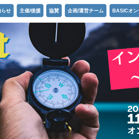
知らせ
主催/後援
協賛
企画/運営チーム
BASICオ