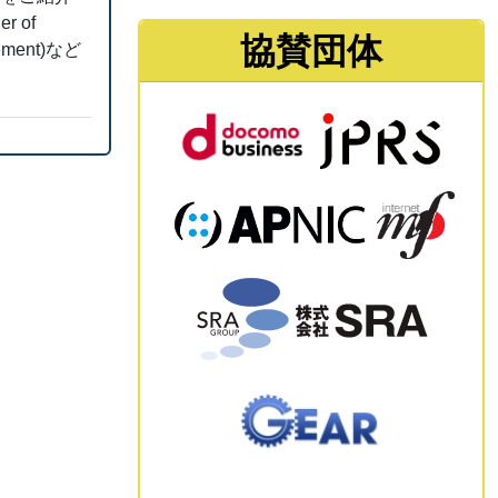
 of
協賛団体
ement)など