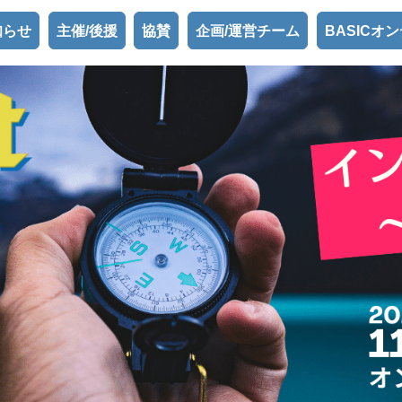
知らせ
主催/後援
協賛
企画/運営チーム
BASICオ