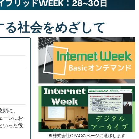
する社会をめざして
念頭に、
ェーンにお
といった役
※株式会社OPACのページに遷移します