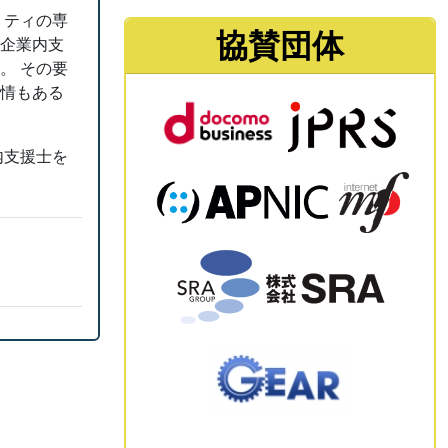
ュリティの専
協賛団体
に企業内支
。 その要
事情もある
内支援士を