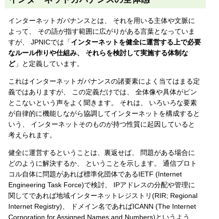
インターネットガバナンスとは、 それを用いる主体や文脈に
よって、 その語が指す範囲に広がりがある言葉となっていま
すが、 JPNICでは「
インターネットを健全に運営する上で必要
なルール作りや仕組み、 それらを検討して実施する体制な
ど
」と定義しています。
これはインターネットガバナンスの諸要素によく当てはまる定
義ではありますが、 この定義だけでは、 全体像や具体がピン
とこないという声をよく聞きます。 それは、 いろいろな要素
が自律的に機能しながら協調してインターネットを構成すると
いう、 インターネットそのものが持つ性質に起因していると
考えられます。
健全に運営するということは、裏返せば、 問題がある場合に
どのように解決するか、 ということを示します。 通信プロト
コル自体に問題があれば標準化団体であるIETF (Internet
Engineering Task Force)で検討、 IPアドレスの分配や管理に
関してであれば地域インターネットレジストリ(RIR; Regional
Internet Registry)、 ドメイン名であればICANN (The Internet
Corporation for Assigned Names and Numbers)というよう