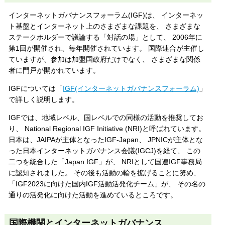
インターネットガバナンスフォーラム(IGF)は、 インターネッ
ト基盤とインターネット上のさまざまな課題を、 さまざまな
ステークホルダーで議論する「対話の場」として、 2006年に
第1回が開催され、毎年開催されています。 国際連合が主催し
ていますが、参加は加盟国政府だけでなく、 さまざまな関係
者に門戸が開かれています。
IGFについては「
IGF(インターネットガバナンスフォーラム)
」
で詳しく説明します。
IGFでは、地域レベル、国レベルでの同様の活動を推奨してお
り、 National Regional IGF Initiative (NRI)と呼ばれています。
日本は、JAIPAが主体となったIGF-Japan、 JPNICが主体とな
った日本インターネットガバナンス会議(IGCJ)を経て、 この
二つを統合した「Japan IGF」が、 NRIとして国連IGF事務局
に認知されました。 その後も活動の輪を拡げることに努め、
「IGF2023に向けた国内IGF活動活発化チーム」が、 その名の
通りの活発化に向けた活動を進めているところです。
国際機関とインターネットガバナンス