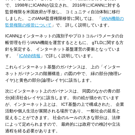
で、 1998年にICANNが設立され、 2016年にICANNに対する
監督権限を米国政府が手放し、 コミュニティ自治体制に移行
しました。 このIANA監督権限移管に関しては、 「
IANA機能の
監督権限の移管について
」で、 詳しく説明しています。
ICANNはインターネットの識別子やプロトコルパラメータの台
帳管理を行うIANA機能を運営するとともに、 gTLDに関する方
針を策定する、 インターネット基盤運営の要衝となっていま
す。 「
ICANN情報
」で詳しく説明しています。
これらインターネット基盤のガバナンスは、 上の「インター
ネットガバナンスの階層構造」の図の中で、 緑の部分(物理レ
イヤ)と黄色の部分(論理レイヤ)に該当します。
次にインターネット上のガバナンスは、 同図のなかの青の部
分(経済社会レイヤ)に該当します。 街の絵が描かれています
が、インターネット上とは、 ICT基盤の上で構成された、 企業
活動や個人生活が展開される場所であり、 一般社会の延長と
捉えることができます。 社会のルールの大きな部分は、法律
によって定められますので、 最終的には政府での検討や立法
過程を経る必要があります。