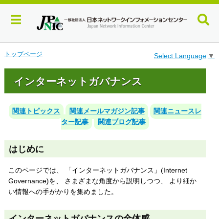
メ
トップページ
Select Language
▼
イ
ン
インターネットガバナンス
コ
ン
テ
関連トピックス
関連メールマガジン記事
関連ニュースレ
ン
ツ
ター記事
関連ブログ記事
へ
ジ
はじめに
ャ
ン
このページでは、 「インターネットガバナンス」(Internet
プ
す
Governance)を、 さまざまな角度から説明しつつ、 より細か
る
い情報への手がかりを集めました。
インターネットガバナンスの全体感