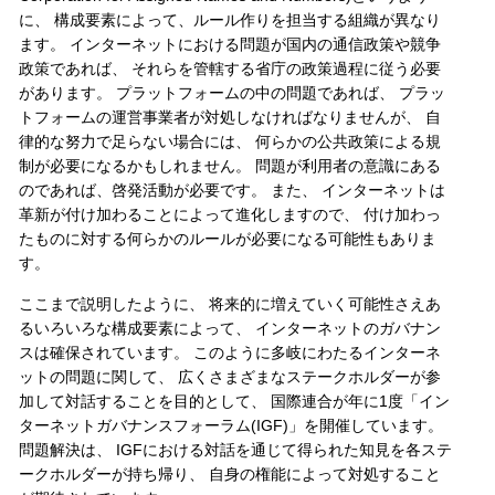
に、 構成要素によって、ルール作りを担当する組織が異なり
ます。 インターネットにおける問題が国内の通信政策や競争
政策であれば、 それらを管轄する省庁の政策過程に従う必要
があります。 プラットフォームの中の問題であれば、 プラッ
トフォームの運営事業者が対処しなければなりませんが、 自
律的な努力で足らない場合には、 何らかの公共政策による規
制が必要になるかもしれません。 問題が利用者の意識にある
のであれば、啓発活動が必要です。 また、 インターネットは
革新が付け加わることによって進化しますので、 付け加わっ
たものに対する何らかのルールが必要になる可能性もありま
す。
ここまで説明したように、 将来的に増えていく可能性さえあ
るいろいろな構成要素によって、 インターネットのガバナン
スは確保されています。 このように多岐にわたるインターネ
ットの問題に関して、 広くさまざまなステークホルダーが参
加して対話することを目的として、 国際連合が年に1度「イン
ターネットガバナンスフォーラム(IGF)」を開催しています。
問題解決は、 IGFにおける対話を通じて得られた知見を各ステ
ークホルダーが持ち帰り、 自身の権能によって対処すること