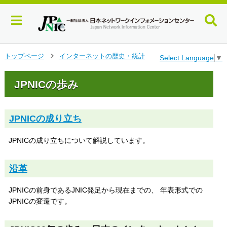
メ
トップページ
インターネットの歴史・統計
Select Language
▼
>
イ
ン
JPNICの歩み
コ
ン
テ
ン
JPNICの成り立ち
ツ
へ
JPNICの成り立ちについて解説しています。
ジ
ャ
ン
沿革
プ
す
JPNICの前身であるJNIC発足から現在までの、 年表形式での
る
JPNICの変遷です。