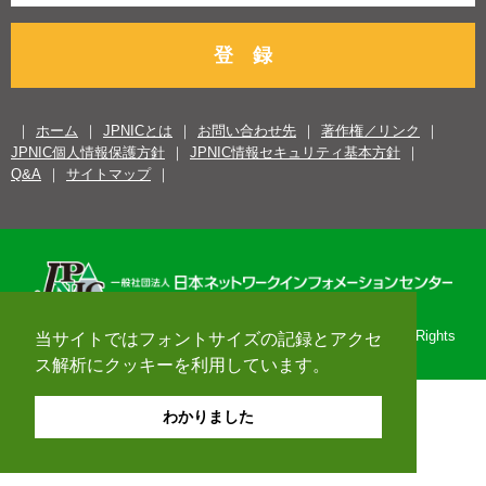
登 録
ホーム
JPNICとは
お問い合わせ先
著作権／リンク
JPNIC個人情報保護方針
JPNIC情報セキュリティ基本方針
Q&A
サイトマップ
Copyright© 1996-2026 Japan Network Information Center. All Rights
当サイトではフォントサイズの記録とアクセ
Reserved.
ス解析にクッキーを利用しています。
わかりました