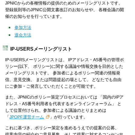
JPNICからの各種情報の提供のためのメーリングリストです。
登録規則等のJPNIC公開文書改訂のお知らせや、 各種会議の開
催のお知らせを行っています。
参加方法
退会方法
IP-USERSメーリングリスト
IP-USERSメーリングリストは、 IPアドレス・AS番号の管理ポ
リシー(以下、 ポリシー)に関する議論や情報交換を目的とした
メーリングリストです。 参加者によるポリシー関連の情報発
信、意見交換、 または問題提起の場として、 どなたでも自由
にご参加・ご発言していただくことが可能です。
また、JPNICのポリシー策定プロセスにおいては 「国内のIPア
ドレス・AS番号利用者を代表するオンラインフォーラム」 と
して位置付けられ、参加者による議論のとりまとめは
「
JPOPF運営チーム
」が行っています。
これに基づき、ポリシー策定を進めるうえでの提案の公募、
提案内容の紹介やご意見募集、そして提案に対するコンセンサ