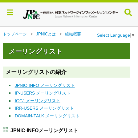
メ
トップページ
JPNICとは
組織概要
Select Language
▼
>
>
イ
ン
メーリングリスト
コ
ン
テ
ン
メーリングリストの紹介
ツ
へ
JPNIC-INFO メーリングリスト
ジ
IP-USERS メーリングリスト
ャ
IGCJ メーリングリスト
ン
プ
IRR-USERS メーリングリスト
す
DOMAIN-TALK メーリングリスト
る
JPNIC-INFOメーリングリスト