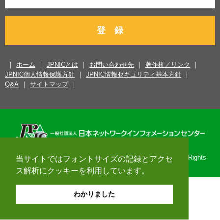
登 録
ホーム
JPNICとは
お問い合わせ先
著作権／リンク
JPNIC個人情報保護方針
JPNIC情報セキュリティ基本方針
Q&A
サイトマップ
Copyright© 1996-2026 Japan Network Information Center. All Rights
当サイトではフォントサイズの記録とアクセ
Reserved.
ス解析にクッキーを利用しています。
わかりました