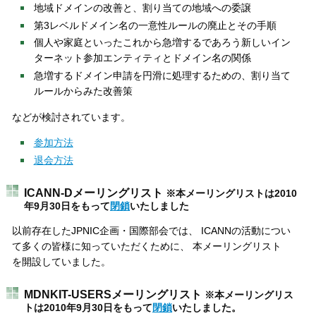
地域ドメインの改善と、割り当ての地域への委譲
第3レベルドメイン名の一意性ルールの廃止とその手順
個人や家庭といったこれから急増するであろう新しいイン
ターネット参加エンティティとドメイン名の関係
急増するドメイン申請を円滑に処理するための、割り当て
ルールからみた改善策
などが検討されています。
参加方法
退会方法
ICANN-Dメーリングリスト
※本メーリングリストは2010
年9月30日をもって
閉鎖
いたしました
以前存在したJPNIC企画・国際部会では、
ICANN
の活動につい
て多くの皆様に知っていただくために、 本メーリングリスト
を開設していました。
MDNKIT-USERSメーリングリスト
※本メーリングリス
トは2010年9月30日をもって
閉鎖
いたしました。