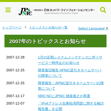
メ
トップページ
トピックスとお知らせ一覧
Select Language
▼
＞
イ
ン
2007年のトピックスとお知らせ
コ
ン
テ
ン
2007-12-28
1月の定期システムメンテナンスに伴うサ
ツ
ービス一時停止のお知らせ
へ
2007-12-25
障害復旧報告:APNIC逆引きネームサーバ
ジ
の障害について
ャ
ン
2007-12-25
障害報告：APNIC逆引きネームサーバの障
プ
害について
す
2007-12-17
NRO NCにJPNIC 穂坂俊之が再選
る
2007-12-07
「IPv4アドレス在庫枯渇問題に関する検討
報告書」を公開