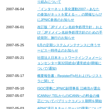
り組みについて
2007-06-04
「インターネット美化運動2007～あなた
の参加がネットを変える～」の開催ならび
にJPNIC参画のお知らせ
2007-06-01
改訂版「JPドメイン名紛争処理方針」およ
び「JPドメイン名紛争処理方針のための手
続規則」施行のお知らせ
2007-05-25
6月の定期システムメンテナンスに伴うサ
ービス一時停止のお知らせ
2007-05-21
社団法人日本ネットワークインフォメーシ
ョンセンター第32回総会(通常総会)開催に
ついて(通知)
2007-05-17
概要報告書 - RegisterFly社およびレジスト
ラに関して
2007-05-10
ISOC理事にJPNIC副理事長 江崎浩が選出
2007-05-07
ICANNが.TELからのICANNへの料金の修
正についてパブリックコメント期間を開始
2007-05-03
APNIC逆引きネームサーバの障害について