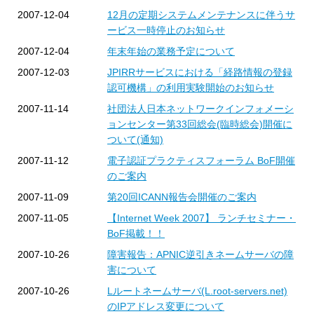
2007-12-04
12月の定期システムメンテナンスに伴うサ
ービス一時停止のお知らせ
2007-12-04
年末年始の業務予定について
2007-12-03
JPIRRサービスにおける「経路情報の登録
認可機構」の利用実験開始のお知らせ
2007-11-14
社団法人日本ネットワークインフォメーシ
ョンセンター第33回総会(臨時総会)開催に
ついて(通知)
2007-11-12
電子認証プラクティスフォーラム BoF開催
のご案内
2007-11-09
第20回ICANN報告会開催のご案内
2007-11-05
【Internet Week 2007】 ランチセミナー・
BoF掲載！！
2007-10-26
障害報告：APNIC逆引きネームサーバの障
害について
2007-10-26
Lルートネームサーバ(L.root-servers.net)
のIPアドレス変更について