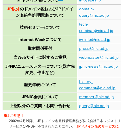
JP以外
のドメイン名およびJPドメイ
domain-
ン名紛争処理関連について
query@nic.ad.jp
tech-
技術セミナーについて
seminar@nic.ad.jp
Internet Weekについて
iw-info@nic.ad.jp
取材関係受付
press@nic.ad.jp
当Webサイトに関するご意見
webmaster@nic.ad.jp
JPNICニュースレターについて(送付先
jpnic-news@nic.ad.jp
変更、停止など)
history-
歴史年表について
comment@nic.ad.jp
JPNIC会員について
member@nic.ad.jp
上記以外のご質問・お問い合わせ
query@nic.ad.jp
※1 ご注意！
2002年4月以降、 JPドメイン名登録管理業務が株式会社日本レジストリ
サービス(JPRS)へ移管されたことに伴い、
JPドメイン名のサービスに