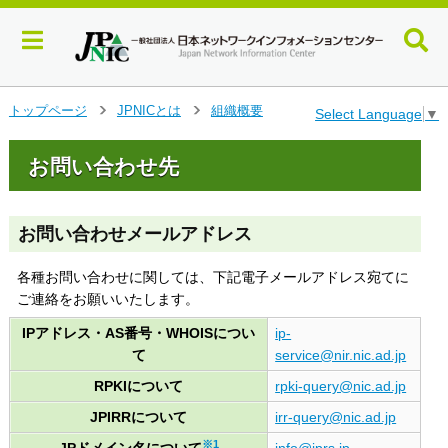
メ
トップページ
JPNICとは
組織概要
Select Language
▼
>
>
イ
ン
お問い合わせ先
コ
ン
テ
ン
お問い合わせメールアドレス
ツ
へ
各種お問い合わせに関しては、下記電子メールアドレス宛てに
ジ
ご連絡をお願いいたします。
ャ
ン
IPアドレス・AS番号・WHOISについ
ip-
プ
て
service@nir.nic.ad.jp
す
RPKIについて
rpki-query@nic.ad.jp
る
JPIRRについて
irr-query@nic.ad.jp
※1
JPドメイン名について
info@jprs.jp