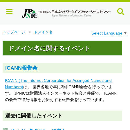
メ
トップページ
ドメイン名
Select Language
▼
>
イ
ン
ドメイン名に関するイベント
コ
ン
テ
ン
ICANN報告会
ツ
へ
ICANN (The Internet Corporation for Assinged Names and
ジ
Numbers)
は、 世界各地で年に3回ICANN会合を行っていま
ャ
す。 JPNICは財団法人インターネット協会と共催で、 ICANN
ン
の会合で得た情報をお伝えする報告会を行っています。
プ
す
る
過去に開催したイベント