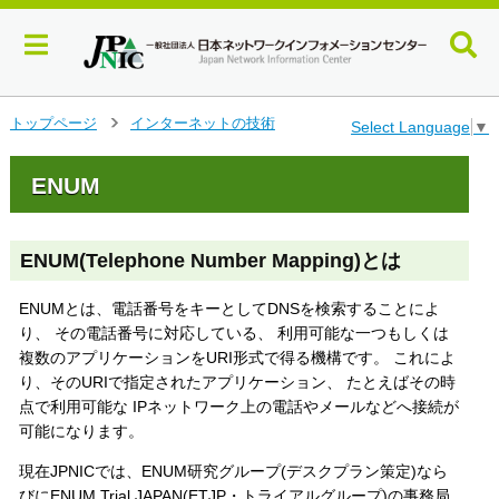
メ
トップページ
インターネットの技術
Select Language
▼
>
イ
ン
ENUM
コ
ン
テ
ン
ENUM(Telephone Number Mapping)とは
ツ
へ
ENUMとは、電話番号をキーとしてDNSを検索することによ
ジ
り、 その電話番号に対応している、 利用可能な一つもしくは
ャ
複数のアプリケーションをURI形式で得る機構です。 これによ
ン
り、そのURIで指定されたアプリケーション、 たとえばその時
プ
点で利用可能な IPネットワーク上の電話やメールなどへ接続が
す
可能になります。
る
現在JPNICでは、ENUM研究グループ(デスクプラン策定)なら
びにENUM Trial JAPAN(ETJP・トライアルグループ)の事務局