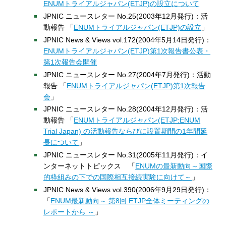
ENUMトライアルジャパン(ETJP)の設立について
JPNIC ニュースレター No.25(2003年12月発行)：活
動報告 「
ENUMトライアルジャパン(ETJP)の設立
」
JPNIC News & Views vol.172(2004年5月14日発行)：
ENUMトライアルジャパン(ETJP)第1次報告書公表・
第1次報告会開催
JPNIC ニュースレター No.27(2004年7月発行)：活動
報告 「
ENUMトライアルジャパン(ETJP)第1次報告
会
」
JPNIC ニュースレター No.28(2004年12月発行)：活
動報告 「
ENUMトライアルジャパン(ETJP:ENUM
Trial Japan) の活動報告ならびに設置期間の1年間延
長について
」
JPNIC ニュースレター No.31(2005年11月発行)：イ
ンターネットトピックス 「
ENUMの最新動向～国際
的枠組みの下での国際相互接続実験に向けて～
」
JPNIC News & Views vol.390(2006年9月29日発行)：
「
ENUM最新動向～ 第8回 ETJP全体ミーティングの
レポートから ～
」