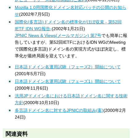
Mozilla 1.0用国際化ドメイン名対応パッチの公開のお知ら
せ
(2002年7月5日)
国際化(多言語)ドメイン名の標準化がほぼ収束 - 第52回
IETF IDN WG報告-
(2002年1月21日)
JPNIC News & Views(メールマガジン) 第7号
でも簡単に報
告していますが、第52回IETFにおけるIDN WGのMeeting
で国際化(多言語)ドメイン名の実現方式がほぼ決定し、標
準化が最終局面を迎えています。
日本語ドメイン名運用試験（フェーズ2）開始について
(2001年5月7日)
日本語ドメイン名運用試験（フェーズ1）開始について
(2000年11月6日)
汎用JPドメイン名における日本語ドメイン名に関する技術
方針
(2000年10月10日)
多言語ドメイン名に対するJPNICの取組み(案)
(2000年2月
24日)
関連資料