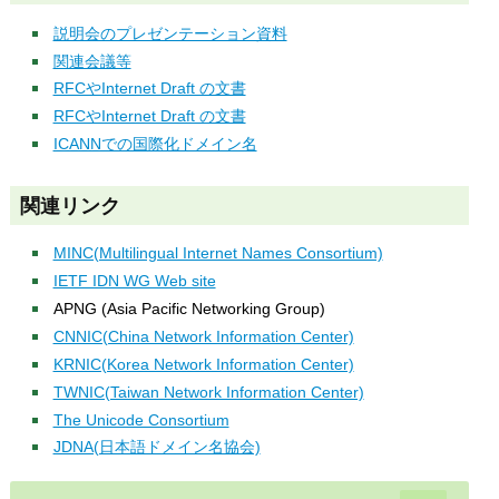
説明会のプレゼンテーション資料
関連会議等
RFCやInternet Draft の文書
RFCやInternet Draft の文書
ICANNでの国際化ドメイン名
関連リンク
MINC(Multilingual Internet Names Consortium)
IETF IDN WG Web site
APNG (Asia Pacific Networking Group)
CNNIC(China Network Information Center)
KRNIC(Korea Network Information Center)
TWNIC(Taiwan Network Information Center)
The Unicode Consortium
JDNA(日本語ドメイン名協会)