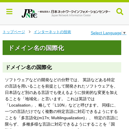
メ
トップページ
インターネットの技術
Select Language
▼
>
イ
ン
ドメイン名の国際化
コ
ン
テ
ン
ドメイン名の国際化
ツ
へ
ソフトウェアなどの開発などの分野では、 英語などある特定
ジ
の言語を用いることを前提として開発されたソフトウェアを、
ャ
日本語など別のある言語でも使えるように技術的な変更を加え
ン
ることを「地域化」と言います。 これは英語では
プ
「Localisation」、略して「L10N」などと呼びます。 同様に、
す
一つの言語だけでなく複数の特定言語に対応できるようにする
る
ことを「多言語化(m17n; Multilingualization)」、 特定の言語に
限らず、 多種多様な言語に対応できるようにすることを「国