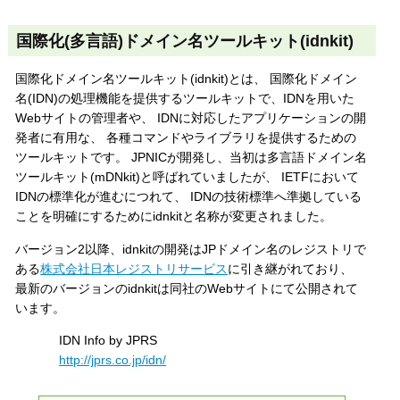
国際化(多言語)ドメイン名ツールキット(idnkit)
国際化ドメイン名ツールキット(idnkit)とは、 国際化ドメイン
名(IDN)の処理機能を提供するツールキットで、IDNを用いた
Webサイトの管理者や、 IDNに対応したアプリケーションの開
発者に有用な、 各種コマンドやライブラリを提供するための
ツールキットです。 JPNICが開発し、当初は多言語ドメイン名
ツールキット(mDNkit)と呼ばれていましたが、 IETFにおいて
IDNの標準化が進むにつれて、 IDNの技術標準へ準拠している
ことを明確にするためにidnkitと名称が変更されました。
バージョン2以降、idnkitの開発はJPドメイン名のレジストリで
ある
株式会社日本レジストリサービス
に引き継がれており、
最新のバージョンのidnkitは同社のWebサイトにて公開されて
います。
IDN Info by JPRS
http://jprs.co.jp/idn/