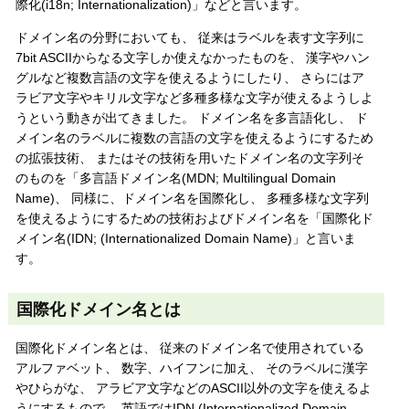
際化(i18n; Internationalization)」などと言います。
ドメイン名の分野においても、 従来はラベルを表す文字列に
7bit ASCIIからなる文字しか使えなかったものを、 漢字やハン
グルなど複数言語の文字を使えるようにしたり、 さらにはア
ラビア文字やキリル文字など多種多様な文字が使えるようしよ
うという動きが出てきました。 ドメイン名を多言語化し、 ド
メイン名のラベルに複数の言語の文字を使えるようにするため
の拡張技術、 またはその技術を用いたドメイン名の文字列そ
のものを「多言語ドメイン名(MDN; Multilingual Domain
Name)、 同様に、ドメイン名を国際化し、 多種多様な文字列
を使えるようにするための技術およびドメイン名を「国際化ド
メイン名(IDN; (Internationalized Domain Name)」と言いま
す。
国際化ドメイン名とは
国際化ドメイン名とは、 従来のドメイン名で使用されている
アルファベット、 数字、ハイフンに加え、 そのラベルに漢字
やひらがな、 アラビア文字などのASCII以外の文字を使えるよ
うにするもので、 英語ではIDN (Internationalized Domain