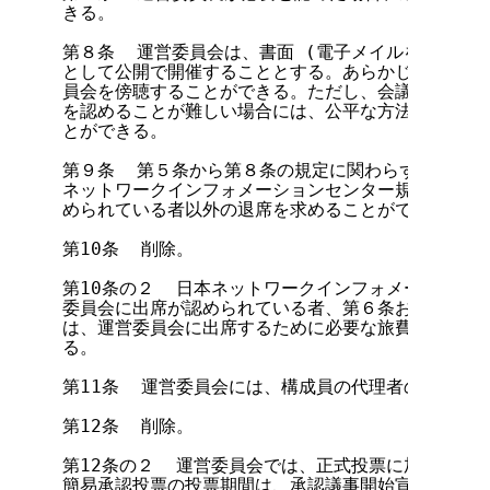
きる。

第８条  運営委員会は、書面 (電子メイルを含む) 
として公開で開催することとする。あらかじめ申し込み
員会を傍聴することができる。ただし、会議室の関係で
を認めることが難しい場合には、公平な方法によって傍
とができる。

第９条  第５条から第８条の規定に関わらず、議長が
ネットワークインフォメーションセンター規定によって
められている者以外の退席を求めることができる。

第10条  削除。

第10条の２  日本ネットワークインフォメーションセ
委員会に出席が認められている者、第６条および第７条
は、運営委員会に出席するために必要な旅費ならびに別
る。

第11条  運営委員会には、構成員の代理者の出席は認
第12条  削除。

第12条の２  運営委員会では、正式投票に加えて、簡
簡易承認投票の投票期間は、承認議事開始宣言に別途定