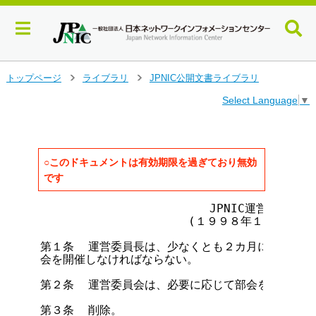
メ
トップページ
ライブラリ
JPNIC公開文書ライブラリ
>
>
イ
Select Language
▼
ン
コ
ン
テ
ン
○このドキュメントは有効期限を過ぎており無効
ツ
です
へ
ジ
                        JPNIC運営委員会内規
ャ
                     (１９９８年１月２１日 
ン
第１条  運営委員長は、少なくとも２カ月に１回、構
プ
会を開催しなければならない。

す
る
第２条  運営委員会は、必要に応じて部会を設置する
第３条  削除。
