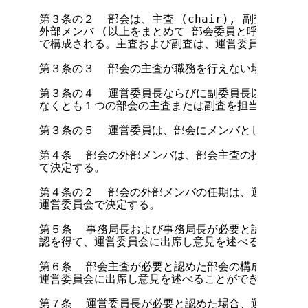
第３条の２  部会は、主査 (chair), 副査 (vice
外部メンバ (以上をまとめて 部会委員と呼ぶ)、部会
で構成される。主査および副査は、運営委員の中から、
第３条の３  部会の主査が職務を行えない場合、副査
第３条の４  運営委員長ならびに副委員長以外の運営
なくとも１つの部会の主査または副査を担当しなければ
第３条の５  運営委員は、部会にメンバとして参加す
第４条  部会の外部メンバは、部会主査の推薦により
て決定する。

第４条の２  部会の外部メンバの任期は、運営委員の
運営委員会で決定する。

第５条  事務局長および事務局長が必要と認めた事務
認を得て、運営委員会に出席し意見を述べることができ
第６条  部会主査が必要と認めた部会の構成員は、運
運営委員会に出席し意見を述べることができる。

第７条  運営委員長が必要と認めた場合、運営委員会