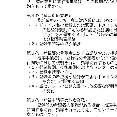
２  委託業務に関する事項は、この規則の定め
約をもって定める。

第４条（窓口対応業務）

    委託業務のうち、窓口対応業務は、次のと
（１）ドメイン名の登録または変更、ドメイン名
      の他登録規則に定める申請または届け
      いう）を希望する者（以下「登録等の
      よび指導助言業務

（２）登録申請等の取次業務

第５条（登録等の希望者に対する説明および指導
    指定事業者は、登録等の希望者からの下記
質問等に対して説明を行い、指導助言するものと
（１）登録規則、技術細則その他当センターの定
（２）登録申請等の方法

（３）登録等の希望者が登録ができるドメイン名
      を含む）に関する事項

（４）当センターの公開文書その他必要な資料等
      の交付

第６条（登録申請等の取次業務）

    登録等の希望者の依頼がある場合、指定事
に関する助言・指導を行ったうえ、当センターに
次ぐものとする。
