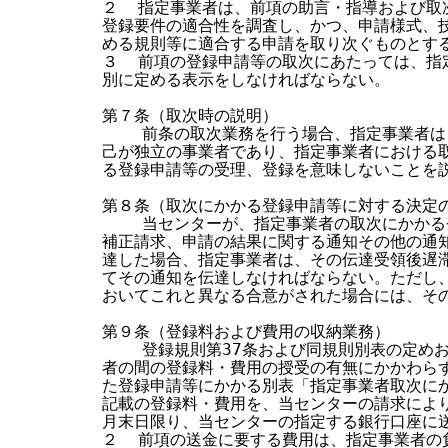
２  指定事業者は、前項の助言・指導および取
登録要件の適合性を調査し、かつ、申請様式、技
める規則等に適合する申請を取り次ぐものとする
３  前項の登録申請等の取次にあたっては、指
別に定める表示をしなければならない。

第７条（取次時の説明）

    前条の取次業務を行う場合、指定事業者は
己が独立の事業者であり、指定事業者における取
る登録申請等の受理、登録を意味しないことを説
第８条（取次にかかる登録申請等に対する決定の
    当センターが、指定事業者の取次にかかる
補正請求、申請の結果に関する通知その他の通知
達した場合、指定事業者は、その伝達受領後遅滞
てその通知を伝達しなければならない。ただし、
おいてこれと異なる合意がされた場合には、その
第９条（登録料および費用の収納業務）

    登録規則第37条および同規則別表の定め
者の間の登録料・費用の授受の有無にかかわらず
た登録申請等にかかる別表「指定事業者取次にか
記載の登録料・費用を、当センターの請求により
月末日限り、当センターの指定する銀行口座に送
２  前項の送金に要する費用は、指定事業者の負