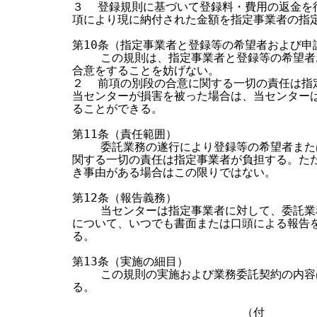
３  登録規則に基づいて登録料・費用の返金を
項により現に納付された金額を指定事業者の指定
第10条（指定事業者と登録等の希望者および申
    この規則は、指定事業者と登録等の希望者
合意をすることを妨げない。

２  前項の別段の合意に関する一切の責任は指
当センターが損害を被った場合は、当センターは
ることができる。

第11条（責任範囲）

    委託業務の遂行により登録等の希望者また
関する一切の責任は指定事業者が負担する。ただ
き事由がある場合はこの限りではない。

第12条（報告義務）

    当センターは指定事業者に対して、委託業
について、いつでも書面または口頭による報告を
る。

第13条（実施の細目）

    この規則の実施および業務委託契約の内容
る。

                        （付       