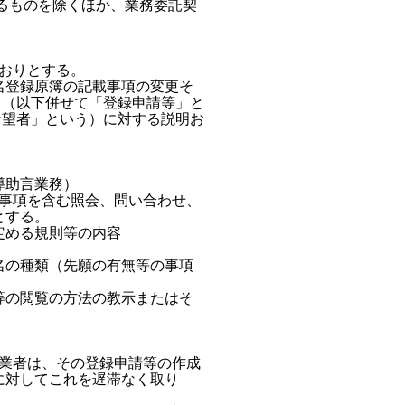
るものを除くほか、業務委託契

おりとする。

登録原簿の記載事項の変更そ

出（以下併せて「登録申請等」と

希望者」という）に対する説明お

助言業務）

事項を含む照会、問い合わせ、

する。

める規則等の内容

の種類（先願の有無等の事項

の閲覧の方法の教示またはそ

業者は、その登録申請等の作成

対してこれを遅滞なく取り
