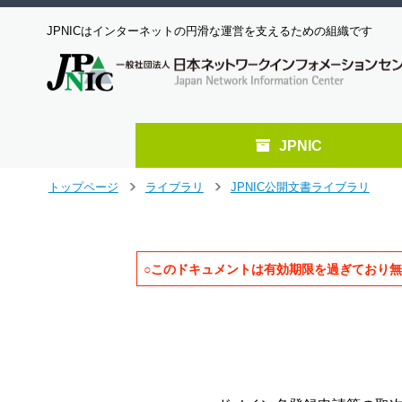
JPNICはインターネットの円滑な運営を支えるための組織です
JPNIC
メ
トップページ
ライブラリ
JPNIC公開文書ライブラリ
>
>
イ
ン
コ
ン
○このドキュメントは有効期限を過ぎており
テ
ン
                               
ツ
                               
へ
                                 
ジ
                                 
ャ
                                 
ン
プ