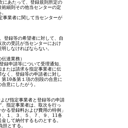
次にあたって、登録規則所定の

術細則その他当センターの定

。

定事業者に関して当センターが

、登録等の希望者に対して、自

次の受託が当センターにおけ

明しなければならない。

伝達業務）

登録申請等について受理通知、

または請求を指定事業者に伝

なく、登録等の申請者に対し

第10条第１項の別段の合意に

合意にしたがう。

および指定事業者と登録等の申請

、指定事業者は、取次を行っ

かる登録料および費用の特例」

、１、３、５、７、９、11各

金して納付するものとする。

担とする。
