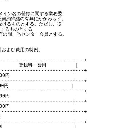


メイン名の登録に関する業務委

契約締結の有無にかかわらず、

受けるものとする。ただし、従

するものとする。

面の間、当センター会員とする。

料および費用の特例」

-----------------------------+

        登録料・費用          |

-----------------------------+

円                      |

-----------------------------+

                      |

-----------------------------+

円                      |

-----------------------------+

円                      |

-----------------------------+

                       |

-----------------------------+

                       |
