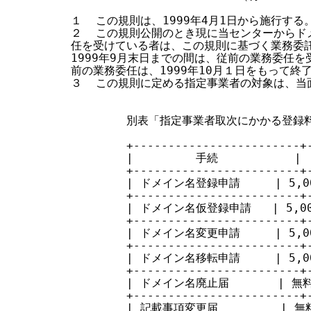
１  この規則は、1999年4月1日から施行する。
２  この規則公開のとき現に当センターからド
任を受けている者は、この規則に基づく業務委託
1999年9月末日までの間は、従前の業務委任を
前の業務委任は、1999年10月１日をもって終了
３  この規則に定める指定事業者の対象は、当
        別表「指定事業者取次にかかる登録
        +------------------------+-
        |         手続           |
        +------------------------+-
        | ドメイン名登録申請     | 5,000
        +------------------------+-
        | ドメイン名仮登録申請   | 5,000円
        +------------------------+-
        | ドメイン名変更申請     | 5,000
        +------------------------+-
        | ドメイン名移転申請     | 5,000
        +------------------------+-
        | ドメイン名廃止届       | 無料  
        +------------------------+-
        | 記載事項変更届         | 無料  