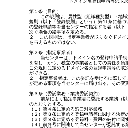
              ドメイン名登録申請等の取
す
第１条（目的）

る
    この規則は、属性型（組織種別型）・地域
規則（以下「登録規則」という）第41条に基づ
の登録申請等を当センターの指定する者（以下「
次ぐ場合の諸事項を定める。

２  この規則は、指定事業者が取り次ぐドメイ
を与えるものではない。

第２条（指定事業者）

    当センターは、ドメイン名の登録申請手続
を有し、かつ、独立の事業者としての責任を負担
この規則に定めるドメイン名の登録申請等の取次
ができる。

２  指定事業者は、この委託を受けるに際して
が定める事項を当センターに届け出る。その変更
第３条（委託業務・業務委託契約）

    前条により指定事業者に委託する業務（以
のとおりとする。

（１）第４条に定める窓口対応業務

（２）第８条に定める登録申請等に関する決定の
（３）第９条に定める登録料・費用の納付に関す
（４）前各号に関連して当センターが委託する業