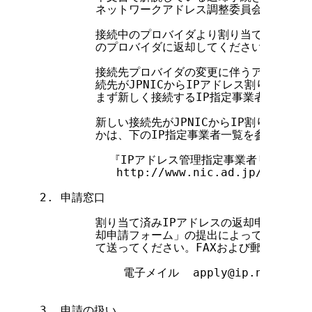
        ネットワークアドレス調整委員会で、割り
        接続中のプロバイダより割り当てられたア
        のプロバイダに返却してください。

        接続先プロバイダの変更に伴うアドレス返
        続先がJPNICからIPアドレス割り当て
        まず新しく接続するIP指定事業者にご相談
        新しい接続先がJPNICからIP割り当て
        かは、下のIP指定事業者一覧を参照してく
          『IPアドレス管理指定事業者リスト』

           http://www.nic.ad.jp/jp/regi
2. 申請窓口

        割り当て済みIPアドレスの返却申請は、「
        却申請フォーム」の提出によって行われま
        て送ってください。FAXおよび郵送での
            電子メイル  apply@ip.nic.ad.jp
3. 申請の扱い
