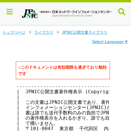
メ
トップページ
ライブラリ
JPNIC公開文書ライブラリ
>
>
イ
Select Language
▼
ン
コ
ン
テ
ン
○このドキュメントは有効期限を過ぎており無効
ツ
です
へ
ジ
---------------------------------------
ャ
|  JPNIC公開文書著作権表示 (Copyright notice 
ン
|                                      
|  この文書はJPNIC公開文書であり、著作権は社団法
プ
|  インフォメーションセンター(JPNIC)が保持していま
す
|  書は誰でも送付手数料のみの負担でJPNICから入手
る
|  の著作権表示を入れるかぎり、誰でも自由に転載・複
|  て構いません。                           
|  〒101-0047  東京都  千代田区  内神田2-3-