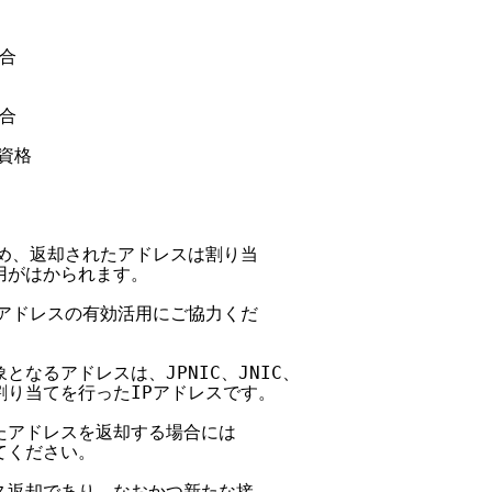
合

合

資格

ため、返却されたアドレスは割り当

用がはかられます。

Pアドレスの有効活用にご協力くだ

となるアドレスは、JPNIC、JNIC、

割り当てを行ったIPアドレスです。

たアドレスを返却する場合には

てください。

ス返却であり、なおかつ新たな接
