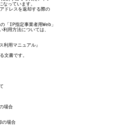
になっています。

アドレスを返却する際の

の「IP指定事業者用Web」

い利用方法については、

ース利用マニュアル』

る文書です。



の場合

却の場合
