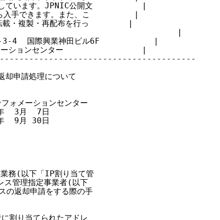
います。JPNIC公開文          |

入手できます。また、こ         |

・複製・再配布を行っ        |

                                  |

3-4  国際興業神田ビル6F           |

ョンセンター                |

----------------------------------------

の返却申請処理について

インフォメーションセンター

年  3月  7日

年  9月 30日

業務(以下「IP割り当て管

レス管理指定事業者(以下

レスの返却申請をする際の手

者に割り当てられたアドレ
