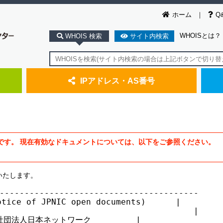
ホーム
Q
WHOISとは？
WHOIS 検索
サイト内検索
IPアドレス・AS番号
です。 現在有効なドキュメントについては、以下をご参照ください。
いたします。
----------------------------------------

ce of JPNIC open documents)      |

                                       |

団法人日本ネットワーク         |
