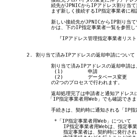
        続先がJPNICからIPアドレス割り
        まず新しく接続するIP指定事業者に相
        新しい接続先がJPNICからIP割り
        かは、下のIP指定事業者一覧を参照し
          『IPアドレス管理指定事業者リスト
2. 割り当て済みIPアドレスの返却申請について

        割り当て済みIPアドレスの返却申請は、
         (1)        申請

         (2)        データベース変更

        の2つのプロセスで行われます。

        返却処理完了は申請者と通知アドレ
       「IP指定事業者用Web」でも確認できま
        手続きは、契約時に通知される「IP
         *「IP指定事業者用Web」について

            IP指定事業者用Webは、指
            指定事業者は、契約時に発行さ