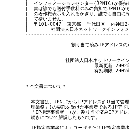
|  インフォメーションセンター(JPNIC)が保持して
す
|  書は誰でも送付手数料のみの負担でJPNICから
る
|  の著作権表示を入れるかぎり、誰でも自由に転載
|  て構いません。                        
|  〒101-0047  東京都  千代田区  内神田2-
|        社団法人日本ネットワークインフォメーシ
------------------------------------
                割り当て済みIPアドレス
              社団法人日本ネットワーク
                        最新更新 2002
                        有効期限 2002
＊本文書について＊

  本文書は、JPNICからIPアドレス割り当て管理
  理業務」)の委託を受けた事業者であるIPアド
  「IP指定事業者」)が、割り当て済みIPアド
  続きについて解説したものです。

  IP指定事業者によりユーザまたはIP指定事業