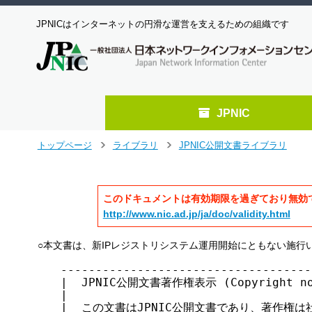
JPNICはインターネットの円滑な運営を支えるための組織です
JPNIC
メ
トップページ
ライブラリ
JPNIC公開文書ライブラリ
>
>
イ
ン
コ
このドキュメントは有効期限を過ぎており無効
ン
テ
http://www.nic.ad.jp/ja/doc/validity.html
ン
ツ
○本文書は、新IPレジストリシステム運用開始にともない施行
へ
------------------------------------
ジ
|  JPNIC公開文書著作権表示 (Copyright noti
ャ
|                                   
ン
|  この文書はJPNIC公開文書であり、著作権は社
プ