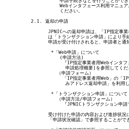
            申請手続きなどを行うことがで
            Webインタフェース利用マニュ
            ください。

  2.1. 返却の申請

        JPNICへの返却申請は、「IP指定事
        は「トランザクション申請」により手
        申請が受け付けされると、申請者と
         *「Web申請」について

            (申請方法)

             『IP指定事業者用Webイン
              申請処理概要]を参照してくだ
           （申請フォーム）

             「IP指定事業者用Web」の
              みアドレス返却申請」を利用
         *「トランザクション申請」について

           （申請方法/申請フォーム）

             『JPNICトランザクション
        受け付けた申請の内容および進捗状
        「申請状況確認」で参照することができ