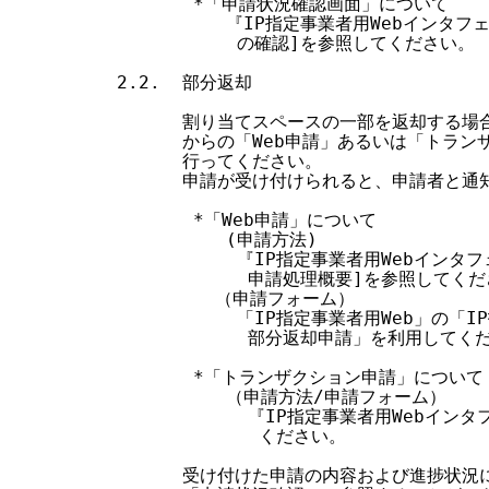
         *「申請状況確認画面」について

            『IP指定事業者用Webインタ
             の確認]を参照してください。

  2.2.  部分返却

        割り当てスペースの一部を返却する場合
        からの「Web申請」あるいは「トラ
        行ってください。

        申請が受け付けられると、申請者と
         *「Web申請」について

            (申請方法)

             『IP指定事業者用Webイン
              申請処理概要]を参照してくだ
           （申請フォーム）

             「IP指定事業者用Web」の
              部分返却申請」を利用してくだ
         *「トランザクション申請」について

            （申請方法/申請フォーム）

              『IP指定事業者用Webイ
               ください。

        受け付けた申請の内容および進捗状