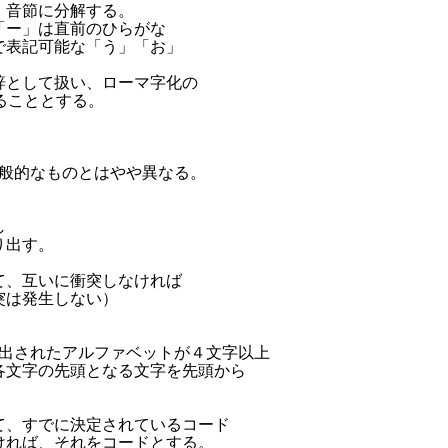
、音節に分解する。

「ー」は直前のひらがな

で表記可能な「う」「お」

辞として扱い、ローマ字化の

することとする。

一般的なものとはやや異なる。



出す。

て、互いに衝突しなければ

突は発生しない）

取り出されたアルファベットが４文字以上

の各文字の先頭となる文字を先頭から

て、すでに決定されているコード

ければ、それをコードとする。
