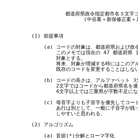
                                  
す
る
           都道府県政令指定都市名３文字
                 (中谷案＋新保修正案
(1) 前提事項

    (a) コードの対象は、都道府県および政
        このメモでは現在の 47 都道府県 
        対象とする。

        将来、対象が増減する時にはこのア
        既存のコードを変更することはしない
    (b) コードの長さは、アルファベット 3
        2文字ではコードから都道府県名を
        4文字以上では三重県が字数不足に
    (c) 母音字よりも子音字を優先してコー
        あ行は別として、一般に子音字が残
        しやすいと思われる。

(2) アルゴリズム

    (a) 音節(*)分解とローマ字化
