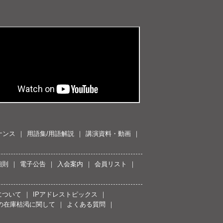
ナンス
用語集/用語解説
講演資料・動画
細則
電子公告
入会案内
会員リスト
について
IPアドレストピックス
スの在庫枯渇に関して
よくある質問