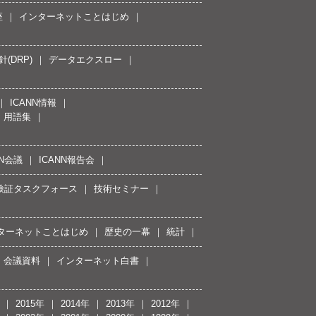
座
インターネットことはじめ
(DRP)
データエクスロー
ICANN情報
用語集
NN会議
ICANN報告会
接続検証タスクフォース
技術セミナー
ターネットことはじめ
歴史の一幕
統計
会議資料
インターネット白書
2015年
2014年
2013年
2012年