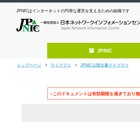
JPNICはインターネットの円滑な運営を支えるための組織です
JPNIC
メ
トップページ
ライブラリ
JPNIC公開文書ライブラリ
>
>
イ
ン
コ
ン
○このドキュメントは有効期限を過ぎており
テ
ン
ツ
へ
ジ
ャ
                                   
ン
                                   
プ