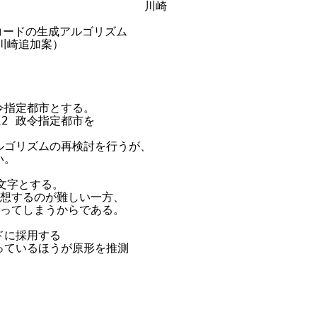
                     川崎

コードの生成アルゴリズム

＋川崎追加案）

令指定都市とする。

12 政令指定都市を

ルゴリズムの再検討を行うが、

。

文字とする。

連想するのが難しい一方、

なってしまうからである。

ドに採用する

っているほうが原形を推測
