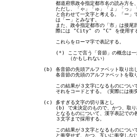
        都道府県政令指定都市名の読み方を
        ただし、「ゃ」「ゅ」「ょ」「っ」
        と合わせて一文字と考える。「ー」
        は「ー」とみなす。

        また、政令指定都市の「市」は接尾
        際には "City" の "C" を使用
        これらをローマ字で表記する。

        (*) ここで言う「音節」の概念は
            （かもしれない）

    (b) 各音節の先頭アルファベット取り出し
        各音節の先頭のアルファベットを取り
        この結果が３文字になるものについ
        それをコードとする。（実際には衝
    (c) 多すぎる文字の切り落とし

        (b) で未決定のもので、かつ、
        となるものについて、漢字表記で
        ３文字まで採用する。

        この結果が３文字となるものについ
        と衝突せず、かつ、互いに衝突しな