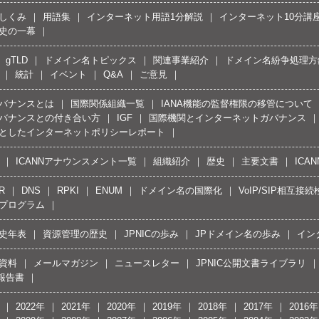
しくみ
用語集
インターネット用語1分解説
インターネット10分講
史の一幕
gTLD
ドメイン名トピックス
関連事業紹介
ドメイン名紛争処理方針
統計
イベント
Q&A
ご意見
バナンスとは
国際関係組織一覧
IANA機能の監督権限の移管について
バナンスとの付き合い方
IGF
国際機関とインターネットガバナンス
としたインターネットポリシーレポート
ICANNアナウンスメント一覧
組織紹介
歴史
主要文書
ICA
R
DNS
RPKI
ENUM
ドメイン名の国際化
VoIP/SIP相互
プログラム
史年表
資源管理の歴史
JPNICの歩み
JPドメイン名の歩み
イン
資料
メールマガジン
ニュースレター
JPNIC公開文書ライブラリ
報告書
2022年
2021年
2020年
2019年
2018年
2017年
2016年