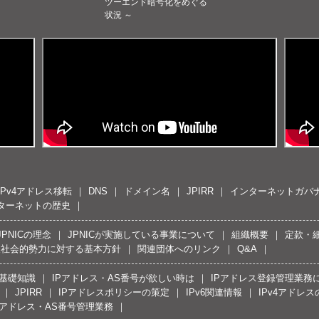
ツーエンド暗号化をめぐる
状況 ～
IPv4アドレス移転
DNS
ドメイン名
JPIRR
インターネットガバ
ターネットの歴史
JPNICの理念
JPNICが実施している事業について
組織概要
定款・
反社会的勢力に対する基本方針
関連団体へのリンク
Q&A
の基礎知識
IPアドレス・AS番号が欲しい時は
IPアドレス登録管理業務
JPIRR
IPアドレスポリシーの策定
IPv6関連情報
IPv4アドレ
Pアドレス・AS番号管理業務