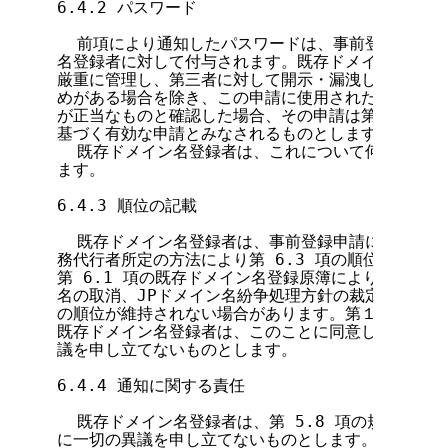
6.4.2 パスワード

  前項により通知したパスワードは、事前登録申請を
名登録者に対して付与されます。既存ドメイン名登録者
厳重に管理し、第三者に対して開示・漏洩しないものと
めがある場合を除き、この申請に使用されたパスワード
が正当なものと確認した場合、その申請は第１区分の事
基づく有効な申請とみなされるものとします。

  既存ドメイン名登録者は、これについて何らの異議
ます。

6.4.3 順位の記載

  既存ドメイン名登録者は、事前登録申請に関する通
務代行者所定の方法により第 6.3 項の順位をお調べ
第 6.1 項の既存ドメイン名登録原簿により記載され
名の取消、JPドメイン名紛争処理方針の裁定その他の
の順位が維持されない場合があります。第１区分の事前
既存ドメイン名登録者は、このことに同意し、裁判、裁
議を申し立てないものとします。

6.4.4 通知に関する責任

  既存ドメイン名登録者は、第 5.8 項の規定が本
に一切の異議を申し立てないものとします。
