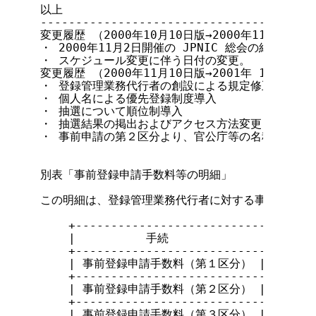
以上

---------------------------------------
変更履歴 （2000年10月10日版→2000年11月10日
・ 2000年11月2日開催の JPNIC 総会の結果をう
・ スケジュール変更に伴う日付の変更。

変更履歴 （2000年11月10日版→2001年 1月12日
・ 登録管理業務代行者の創設による規定修正

・ 個人名による優先登録制度導入

・ 抽選について順位制導入

・ 抽選結果の掲出およびアクセス方法変更

・ 事前申請の第２区分より、官公庁等の名称の削除

別表「事前登録申請手数料等の明細」

この明細は、登録管理業務代行者に対する事前登録申請
    +--------------------------------+-
    |          手続                  | 
    +--------------------------------+-
    | 事前登録申請手数料（第１区分） |      3,00
    +--------------------------------+-
    | 事前登録申請手数料（第２区分） |     10,00
    +--------------------------------+-
    | 事前登録申請手数料（第３区分） |      1,00