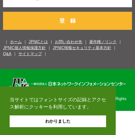
登 録
ホーム
JPNICとは
お問い合わせ先
著作権／リンク
JPNIC個人情報保護方針
JPNIC情報セキュリティ基本方針
Q&A
サイトマップ
Copyright© 1996-2026 Japan Network Information Center. All Rights
当サイトではフォントサイズの記録とアクセ
Reserved.
ス解析にクッキーを利用しています。
わかりました