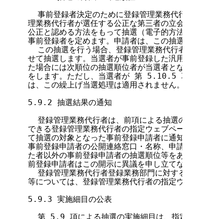
  事前登録者決定のために登録管理業務代行者が抽選
理業務代行者が選任する公正な第三者の立会いにより、
公正と認める方法をもって抽選（電子的方法による抽選
事前登録者を定めます。申請者は、この抽選に立ち会う
  この抽選を行う場合、登録管理業務代行者は、当選
せて抽選します。当選者が事前登録した汎用 JP ドメ
た場合には次順位の抽選順位者が当選者となり、以後も
をします。ただし、当選者が 第 5.10.5 項 によ
は、この繰上げ当選処理は適用されません。

5.9.2 抽選結果の通知

  登録管理業務代行者は、前項による抽選の結果を指
できる登録管理業務代行者の指定ウェブページに掲出し
て抽選の対象となった事前登録申請者に通知します。こ
事前登録申請者の公開連絡窓口・名称、申請区分および
た者以外の事前登録申請者の抽選順位等をあわせて通知
前登録申請者はこの開示に異議を申し立てないものとし
  登録管理業務代行者登録業務部門に対する申請の場
等については、登録管理業務代行者の指定ウェブページ
5.9.3 実施細目の公表

  第 5.9 項による抽選の実施細目は、指定ウェブペ