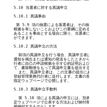
5.10 当選者に対する異議申立

5.10.1 異議事由

 第 5.9 項の抽選による落選者は、その抽選順位に
根拠を有しないことおよびこの要綱に定めるガイドライ
あることを事由とする場合に限り、当選者に対する当選
ができます。

5.10.2 異議申立の方法

  前項の異議申立を行う場合、異議申立者は、登録管
通知を掲出または通知の発送をしたときから30日以内
行者に自己の申請根拠を示す公的証明および前項の異議
て、書留郵便をもって異議申立書を提出するものとしま
  また、異議申立者は、この文書の提出にあわせて、
登録管理業務代行者に送付します。文書の形式および、
指定ウェブページで公開します。

5.10.3 異議申立手数料

  第 5.10 項による異議の申立には、別表「異議申
定ウェブページで公表する方法および納付期日により登
接納付するものとします。
