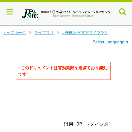
メ
トップページ
ライブラリ
JPNIC公開文書ライブラリ
>
>
イ
Select Language
▼
ン
コ
ン
テ
ン
○このドキュメントは有効期限を過ぎており無効
ツ
です
へ
ジ
                                   
ャ
                                   
ン
                                     
                                     
プ
                                     
す
                                     
る
                汎用 JP ドメイン名登録経過