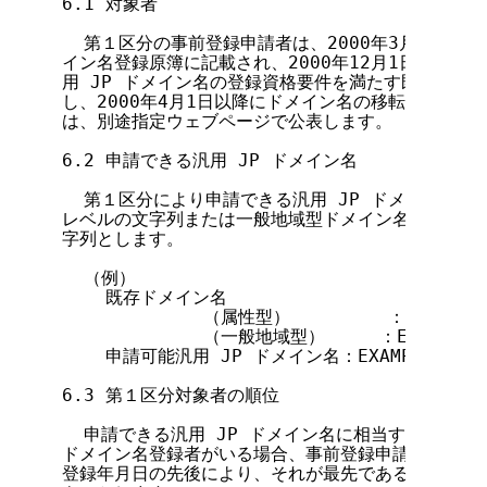
6.1 対象者

  第１区分の事前登録申請者は、2000年3月末日現
イン名登録原簿に記載され、2000年12月1日までそ
用 JP ドメイン名の登録資格要件を満たす既存ドメイ
し、2000年4月1日以降にドメイン名の移転がある登
は、別途指定ウェブページで公表します。

6.2 申請できる汎用 JP ドメイン名

  第１区分により申請できる汎用 JP ドメイン名は
レベルの文字列または一般地域型ドメイン名の第４レベ
字列とします。

  （例）

    既存ドメイン名

             （属性型）         ：EXAMPLE.
             （一般地域型）     ：EXAMPLE.CH
    申請可能汎用 JP ドメイン名：EXAMPLE.JP

6.3 第１区分対象者の順位

  申請できる汎用 JP ドメイン名に相当するものと
ドメイン名登録者がいる場合、事前登録申請をした登録
登録年月日の先後により、それが最先であるものを事前