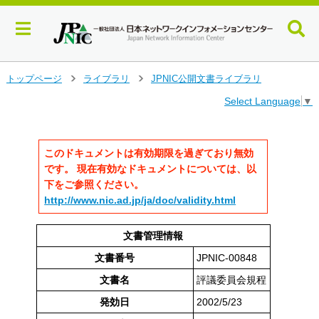
メ
トップページ
ライブラリ
JPNIC公開文書ライブラリ
>
>
イ
Select Language
▼
ン
コ
ン
テ
このドキュメントは有効期限を過ぎており無効
ン
です。 現在有効なドキュメントについては、以
ツ
下をご参照ください。
へ
http://www.nic.ad.jp/ja/doc/validity.html
ジ
ャ
ン
文書管理情報
プ
文書番号
JPNIC-00848
す
る
文書名
評議委員会規程
発効日
2002/5/23