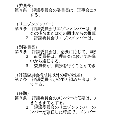
（委員長）

第４条  評議委員会の委員長は、理事会において評議
      する。

（リエゾンメンバー）

第５条  評議委員会リエゾンメンバーは、理事会が必
      会の指名またはその団体からの推薦に基づき委
    ２  評議委員会リエゾンメンバーは、議決権を有
（副委員長）

第６条  評議委員会は、必要に応じて、副委員長をお
    ２  副委員長は、理事会において評議委員会メ
      中から選任する。

    ３  委員長が、職務を行うことができない場合
（評議委員会構成員以外の者の出席）

第７条  評議委員会が必要と認めた者は、評議委員会
      できる。

（任期）

第８条  評議委員会のメンバーの任期は、メンバーで
      きときまでとする。

    ２  評議委員会のリエゾンメンバーの任期は、
      ンバーが就任した時点で、メンバーである執