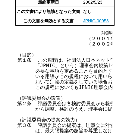
最終更新日
2002/5/23
この文書により無効となった文書
なし
この文書を無効とする文書
JPNIC-00953
                            評議委員会規程
                       （２００１年５月３
                       （２００２年５月２
（目的）

第１条  この規程は、社団法人日本ネットワークイン
      「JPNIC」という）理事会内規第14条に基
      必要な事項を定めることを目的とする。JPN
      いる用語がこの規程において用いられている
      おいて別段の定義をしている場合および文脈
      この規程においてもJPNIC理事会内規所定の
（評議委員会の設置）

第２条  評議委員会は各検討委員会から報告・提案さ
      から調整、検討のうえ、理事会に提案するこ
（評議委員会の提案の効力）

第３条  評議委員会の提案は、理事会に対する勧告的
      は、最大限提案の趣旨を尊重しなければならな