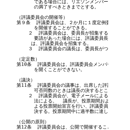
      である場合には、リエゾンメンバーの任期は
      の満了すべきときまでとする。

（評議委員会の開催等）

第９条  評議委員会は、２か月に１度定例委員会を開
      を開催することができる。

    ２  評議委員会は、委員長が招集する。検討委
      要請があった場合には、評議委員長はその適
     は、評議委員会を招集する。

    ３  評議委員会の議長は、委員長がつとめる。

（定足数）

第10条  評議委員会は、評議委員会メンバーの２分の
      を開くことができない。

（議決）

第11条  評議委員会の議事は、出席した評議委員会メ
      可否同数のときは議長の決するところによる。
    ２  評議委員会が、電子メールによる議決を行
      法による。  議長が、投票期間および議事を
      よる投票開始宣言を行い、評議委員会メンバ
      決する。投票期間中に過半数に達しない議案は
（公開の原則）

第12条  評議委員会は、公開で開催することを原則と