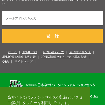
い。
登 録
ホーム
JPNICとは
お問い合わせ先
著作権／リンク
JPNIC個人情報保護方針
JPNIC情報セキュリティ基本方針
Q&A
サイトマップ
Copyright© 1996-2026 Japan Network Information Center. All Rights
当サイトではフォントサイズの記録とアクセ
Reserved.
ス解析にクッキーを利用しています。