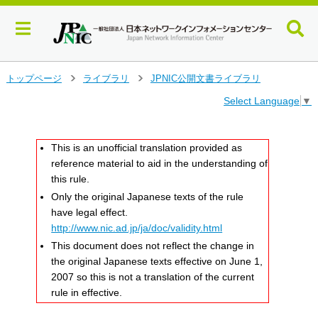
メ
トップページ
ライブラリ
JPNIC公開文書ライブラリ
>
>
イ
Select Language
▼
ン
コ
ン
This is an unofficial translation provided as
テ
ン
reference material to aid in the understanding of
ツ
this rule.
へ
Only the original Japanese texts of the rule
ジ
have legal effect.
ャ
http://www.nic.ad.jp/ja/doc/validity.html
ン
This document does not reflect the change in
プ
the original Japanese texts effective on June 1,
す
る
2007 so this is not a translation of the current
rule in effective.