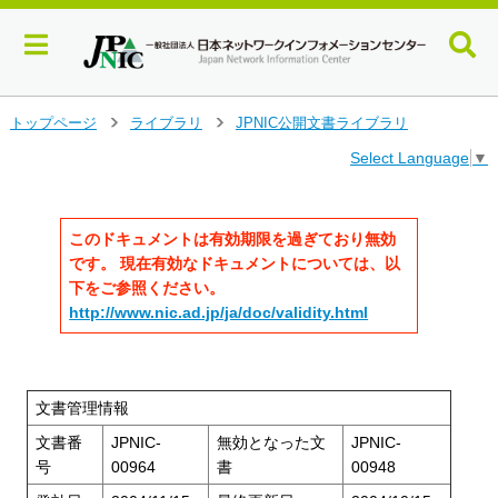
メ
トップページ
ライブラリ
JPNIC公開文書ライブラリ
>
>
イ
Select Language
▼
ン
コ
ン
テ
このドキュメントは有効期限を過ぎており無効
ン
です。 現在有効なドキュメントについては、以
ツ
下をご参照ください。
へ
http://www.nic.ad.jp/ja/doc/validity.html
ジ
ャ
ン
プ
文書管理情報
す
る
文書番
JPNIC-
無効となった文
JPNIC-
号
00964
書
00948