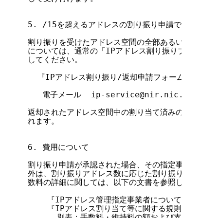
5. /15を超えるアドレスの割り振り申請で割り振ら
割り振りを受けたアドレス空間の全部あるいはその一部
については、通常の「IPアドレス割り振りブロック返
してください。

  『IPアドレス割り振り/返却申請フォーム』

   電子メール  ip-service@nir.nic.ad.jp

返却されたアドレス空間中の割り当て済みのアドレスの扱
れます。

6. 費用について

割り振り申請が承認された場合、その指定事業者が受け
外は、割り振りアドレス数に応じた割り振り手数料が発
数料の詳細に関しては、以下の文書を参照してください
    『IPアドレス管理指定事業者について』

    『IPアドレス割り当て等に関する規則』

      別表：手数料・維持料の額および支払い方法
