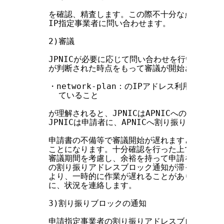
    を確認、精査します。この際不十分な点、不明な
    IP指定事業者に問い合わせます。

    2)審議

    JPNICが必要に応じて問い合わせを行い、上述
    が判断された時点をもって審議が開始され、

    ・network-plan：のIPアドレス利用に関
      ていること

    が理解されると、JPNICはAPNICへの割り振
    JPNICは申請者に、APNICへ割り振り申請中で
    申請書の不備等で審議開始が遅れますとAPNIC
    ことになります。十分確認を行った上で申請書を
    審議期間を考慮し、余裕を持って申請をしてください
    の割り振りアドレスブロック通知が滞った場合な
    より、一時的に作業が遅れることがあります。その
    に、状況を連絡します。

    3)割り振りブロックの通知

    申請指定事業者の割り振りアドレスブロックが決