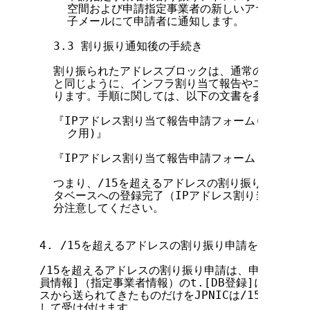
    空間および申請指定事業者の新しいアサインメン
    子メールにて申請者に通知します。

  3.3 割り振り通知後の手続き

  割り振られたアドレスブロックは、通常のJPNIC
  と同じように、インフラ割り当て報告やユーザ割り
  ります。手順に関しては、以下の文書を参照してく
  『IPアドレス割り当て報告申請フォーム(IPアド
    ク用)』

  『IPアドレス割り当て報告申請フォーム（ユーザネ
  つまり、/15を超えるアドレスの割り振り申請の割り
  タベースへの登録完了（IPアドレス割り当て業務）
  分注意してください。

4. /15を超えるアドレスの割り振り申請を行う資格

/15を超えるアドレスの割り振り申請は、申請を行うIP
員情報]（指定事業者情報）のt.[DB登録]に登録さ
スから送られてきたものだけをJPNICは/15を超える
して受け付けます。
