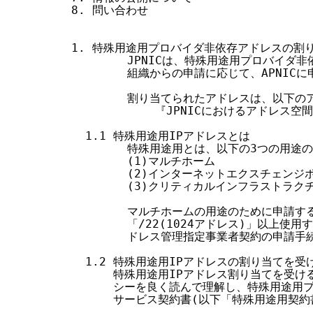
8. 問い合わせ

1. 特殊用途用プロバイダ非依存アドレスの割り
        JPNICは、特殊用途用プロバイダ
        組織からの申請に応じて、APNIC
        割り当てられたアドレスは、以下
            『JPNICにおけるアドレス空
  1.1 特殊用途用IPアドレスとは

        特殊用途用とは、以下の3つの用途
        (1)マルチホーム

        (2)インターネットエクスチェンジ
        (3)クリティカルインフラストラクチ
        マルチホームの用途のために申請す
        「/22(1024アドレス)」以上使
        ドレス管理指定事業者契約の申請手
  1.2 特殊用途用IPアドレスの割り当てを受け
      特殊用途用IPアドレス割り当てを受け
      シーを良く読んで理解し、特殊用途用
      サービス契約書(以下「特殊用途用契