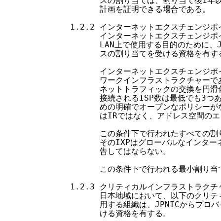
          スの割り当ては、割り当て後1年以
          計画を証明できる場合である。

    1.2.2 インターネットエクスチェンジポ
          インターネットエクスチェンジポ
          LAN上で使用する目的のために、
          スの割り当てを受ける資格を有する
          インターネットエクスチェンジポ
          ワークインフラストラクチャーで
          ネットトラフィックの交換を円滑
          接続されるISP数は最低でも3つ
          めの明確でオープンなポリシーが
          はIRではなく、アドレス空間の
          この条件下で行われたすべての
          そのIXPはグローバルなインタ
          告してはならない。

          この条件下で行われる最小割り当て
    1.2.3 クリティカルインフラストラクチャ
          日本地域において、以下のクリ
          用する組織は、JPNICからプ
          ける資格を有する。
