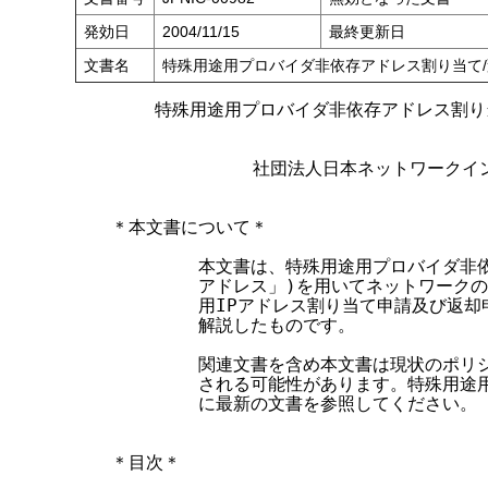
す
発効日
2004/11/15
最終更新日
る
文書名
特殊用途用プロバイダ非依存アドレス割り当て/
    特殊用途用プロバイダ非依存アドレス割り
             社団法人日本ネットワーク
＊本文書について＊

        本文書は、特殊用途用プロバイダ非
        アドレス」)を用いてネットワーク
        用IPアドレス割り当て申請及び返
        解説したものです。

        関連文書を含め本文書は現状のポ
        される可能性があります。特殊用途
        に最新の文書を参照してください。

＊目次＊
