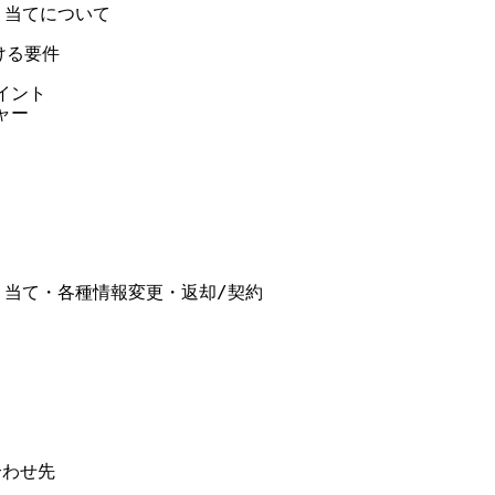
当てについて

る要件

イント

ー

当て・各種情報変更・返却/契約

わせ先
