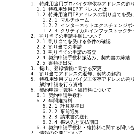
1. 特殊用途用プロバイダ非依存アドレスの割り
  1.1 特殊用途用IPアドレスとは

  1.2 特殊用途用IPアドレスの割り当てを受け
    1.2.1 マルチホーム

    1.2.2 インターネットエクスチェンジポ
    1.2.3 クリティカルインフラストラクチャ
2. 割り当ての申請手順について

  2.1 割り当てを受ける条件の確認

  2.2 割り当ての申請

  2.3 割り当ての申請の審査

  2.4 契約申請手数料振込み、契約書の締結

  2.5 書類提出先

3. 提出、登録情報に関する変更

4. 割り当てアドレスの返却、契約の解約

5. 特殊用途用プロバイダ非依存アドレスの割り
   解約申請を行う資格

6. 契約申請手数料・維持料について

  6.1 契約申請手数料

  6.2 年間維持料

    6.2.1 計算基準日

    6.2.2 事前通知

    6.2.3 請求書の送付

    6.2.4 振込先と支払期日

  6.3 契約申請手数料・維持料に関する問い合
7. 情報の公開について
