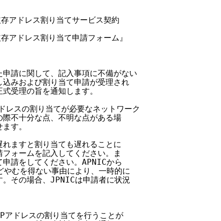
非依存アドレス割り当てサービス契約

非依存アドレス割り当て申請フォーム』

された申請に関して、記入事項に不備がない

申し込みおよび割り当て申請が受理され

正式受理の旨を通知します。

Pアドレスの割り当てが必要なネットワーク

この際不十分な点、不明な点がある場

ます。

が遅れますと割り当ても遅れることに

申請フォームを記入してください。ま

申請をしてください。APNICから

合などやむを得ない事由により、一時的に

す。その場合、JPNICは申請者に状況

IPアドレスの割り当てを行うことが
