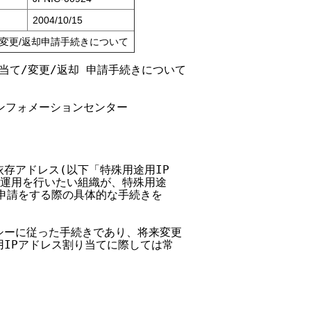
2004/10/15
変更/返却申請手続きについて
当て/変更/返却 申請手続きについて

インフォメーションセンター

依存アドレス(以下「特殊用途用IP

の運用を行いたい組織が、特殊用途

却申請をする際の具体的な手続きを

リシーに従った手続きであり、将来変更

用IPアドレス割り当てに際しては常
