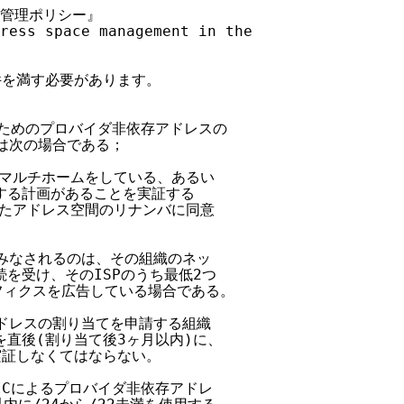
間管理ポリシー』

ress space management in the

件を満す必要があります。

ムのためのプロバイダ非依存アドレスの

は次の場合である；

スでマルチホームをしている、あるい

をする計画があることを実証する

ていたアドレス空間のリナンバに同意

とみなされるのは、その組織のネッ

続を受け、そのISPのうち最低2つ

リフィクスを広告している場合である。

アドレスの割り当てを申請する組織

%を直後(割り当て後3ヶ月以内)に、

を実証しなくてはならない。

NICによるプロバイダ非依存アドレ
