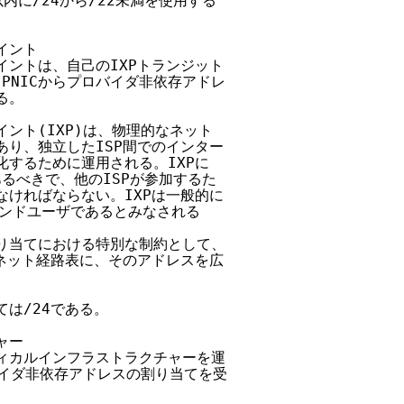
内に/24から/22未満を使用する

イント

イントは、自己のIXPトランジット

JPNICからプロバイダ非依存アドレ

。

イント(IXP)は、物理的なネット

あり、独立したISP間でのインター

化するために運用される。IXPに

あるべきで、他のISPが参加するた

なければならない。IXPは一般的に

エンドユーザであるとみなされる

割り当てにおける特別な制約として、

ーネット経路表に、そのアドレスを広

は/24である。

ー

ティカルインフラストラクチャーを運

ロバイダ非依存アドレスの割り当てを受
