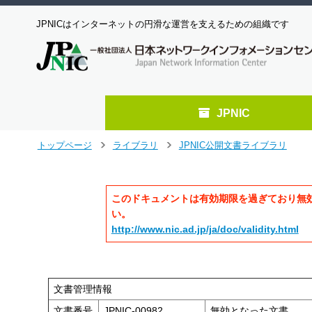
JPNICはインターネットの円滑な運営を支えるための組織です
JPNIC
メ
トップページ
ライブラリ
JPNIC公開文書ライブラリ
>
>
イ
ン
コ
このドキュメントは有効期限を過ぎており無
ン
テ
い。
ン
http://www.nic.ad.jp/ja/doc/validity.html
ツ
へ
ジ
ャ
文書管理情報
ン
文書番号
JPNIC-00982
無効となった文書
プ