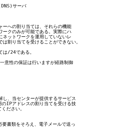
DNS)サーバ

チャーへの割り当ては、それらの機能

トワークのみが可能である。実際にハ

際にネットワークを運用していないレ

とでは割り当てを受けることができない。

は/24である。

は一意性の保証は行いますが経路制御

理解し、当センターが提供するサービス

用のIPアドレスの割り当てを受ける技

てください。

下の必要書類をそろえ、電子メールで送っ
