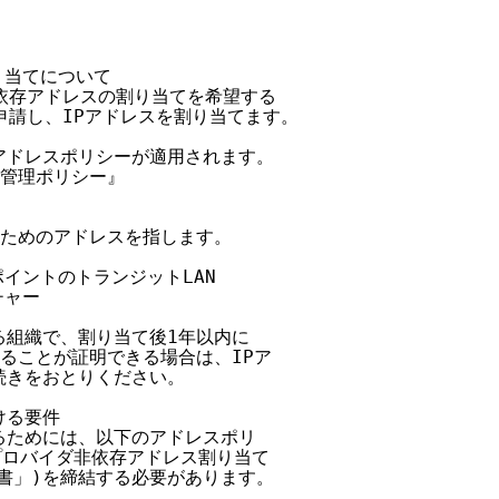
当てについて

非依存アドレスの割り当てを希望する

に申請し、IPアドレスを割り当てます。

のアドレスポリシーが適用されます。

間管理ポリシー』

のためのアドレスを指します。

ポイントのトランジットLAN

ャー

る組織で、割り当て後1年以内に

用することが証明できる場合は、IPア

続きをおとりください。

る要件

るためには、以下のアドレスポリ

プロバイダ非依存アドレス割り当て

約書」)を締結する必要があります。
