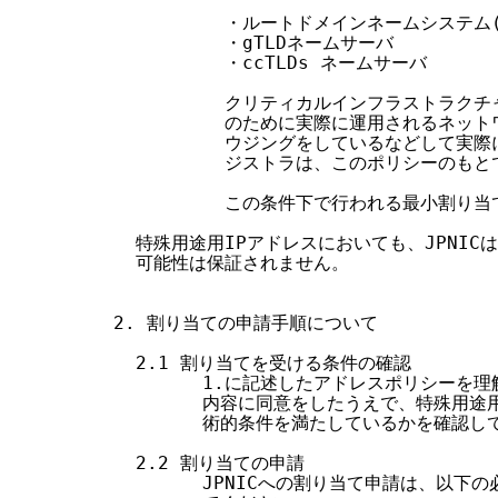
          ・ルートドメインネームシステム(
          ・gTLDネームサーバ

          ・ccTLDs ネームサーバ

          クリティカルインフラストラク
          のために実際に運用されるネッ
          ウジングをしているなどして実
          ジストラは、このポリシーのも
          この条件下で行われる最小割り当て
  特殊用途用IPアドレスにおいても、JPNIC
  可能性は保証されません。

2. 割り当ての申請手順について

  2.1 割り当てを受ける条件の確認

        1.に記述したアドレスポリシーを
        内容に同意をしたうえで、特殊用途
        術的条件を満たしているかを確認し
  2.2 割り当ての申請

        JPNICへの割り当て申請は、以