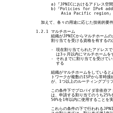
          a)『JPNICにおけるアドレス空
          b)『Policies for IPv4 add
              Asia Pacific region』

      加えて、各々の用途に応じた技術的要
    1.2.1 マルチホーム

          組織がJPNICからマルチホー
          割り当てを受ける資格を有するの
          - 現在割り当てられたアドレ
            は3ヶ月以内にマルチホーム
          - それまでに割り当てを受け
            する

          組織がマルチホームをしている
          トワークが複数のISPから常時接
          が、1つ以上のルーティングプ
          この条件下でプロバイダ非依存
          は、申請する割り当てのうち25
          50%を1年以内に使用すること
          これらの条件の下で行われるJP