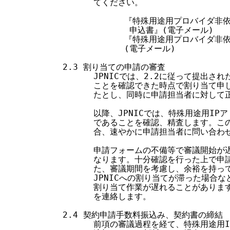
        てください。

              『特殊用途用プロバイダ
               申込書』(電子メール)

              『特殊用途用プロバイダ
              (電子メール)

  2.3 割り当ての申請の審査

        JPNICでは、2.2に従って提出
        ことを確認できた時点で割り当て
        たとし、同時に申請担当者に対して
        以降、JPNICでは、特殊用途用I
        であることを確認、精査します。
        合、速やかに申請担当者に問い合わせ
        申請フォームの不備等で審議開始
        なります。十分確認を行った上で
        た、審議期間を考慮し、余裕を持って
        JPNICへの割り当てが滞った場
        割り当て作業が遅れることがありま
        を連絡します。

  2.4 契約申請手数料振込み、契約書の締結

        前項の審議過程を経て、特殊用途用