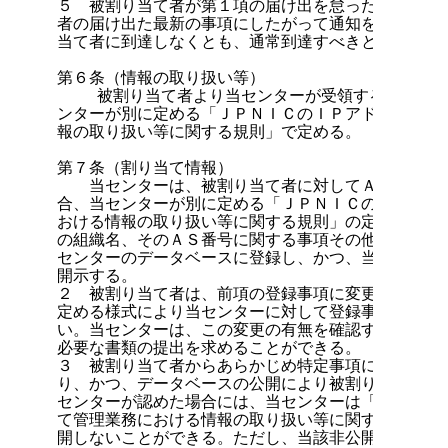
５　被割り当て者が第１項の届け出を怠った場合、当セ
者の届け出た最新の事項にしたがって通知を発したとき
当て者に到達しなくとも、通常到達すべきときに到達し
第６条（情報の取り扱い等）

    被割り当て者より当センターが受領する情報の取
ンターが別に定める「ＪＰＮＩＣのＩＰアドレス割り当
報の取り扱い等に関する規則」で定める。

第７条（割り当て情報）

　　当センターは、被割り当て者に対してＡＳ番号の割
合、当センターが別に定める「ＪＰＮＩＣのＩＰアドレ
おける情報の取り扱い等に関する規則」の定めるところ
の組織名、そのＡＳ番号に関する事項その他当センター
センターのデータベースに登録し、かつ、当センターが
開示する。

２　被割り当て者は、前項の登録事項に変更が生じた場
定める様式により当センターに対して登録事項の変更を
い。当センターは、この変更の有無を確認するために、
必要な書類の提出を求めることができる。

３　被割り当て者からあらかじめ特定事項について非公
り、かつ、データベースの公開により被割り当て者が損
センターが認めた場合には、当センターは「ＪＰＮＩＣ
て管理業務における情報の取り扱い等に関する規則」に
開しないことができる。ただし、当該非公開事項であっ