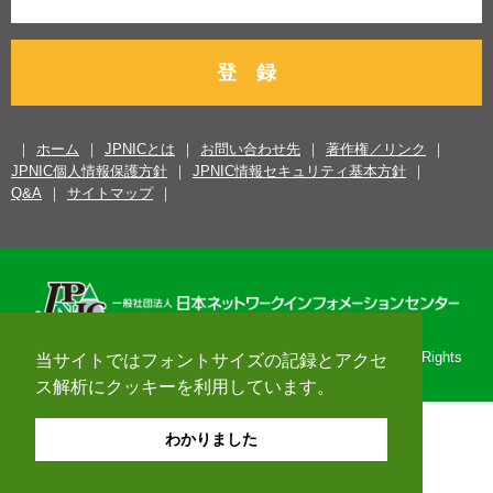
登 録
ホーム
JPNICとは
お問い合わせ先
著作権／リンク
JPNIC個人情報保護方針
JPNIC情報セキュリティ基本方針
Q&A
サイトマップ
Copyright© 1996-2026 Japan Network Information Center. All Rights
当サイトではフォントサイズの記録とアクセ
Reserved.
ス解析にクッキーを利用しています。
わかりました