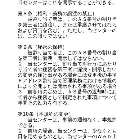
当センターはこれを開示することができる。

第８条（権利・義務の譲渡の禁止）

　　被割り当て者は、このＡＳ番号の割り当てにより生
を第三者に譲渡し、または承継させてはならない（ＡＳ
および貸与を含む）。ただし、当センターの書面による
は、この限りではない。

第９条（秘密の保持）

　　被割り当て者は、このＡＳ番号の割り当てにより知
を第三者に漏洩・開示してはならない。

２　当センターは、割り当てを行うにあたり被割り当て
り当て者の秘密を第三者に漏洩・開示しない。ただし、
の変更の届け出がある場合には変更後の事項を含む）お
Ｐアドレス割り当て管理業務における情報の取り扱い等
により公開または開示される事項がある場合にはこの限
３　前各項の定めは、ＡＳ番号の返却時において、当セ
て者から秘密として指定された事項については、このＡ
年間その効力を有する。

第10条（本規約の変更）

　　当センターは、事前の通知なく、本規約を変更また
できる。

２　前項の場合、当センターは、少なくとも１か月以上
日を定めるものとし、当センターのＷｅｂ上において、