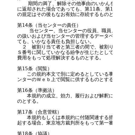
  　期間の満了、解除その他事由のいかんを問わず当
に返却された場合であっても、第11条、第12条、第14
の規定はその後もなお有効に存続するものとする。

第14条（当センターの責任）

    当センター、当センターの役員、職員、委員その
の扱いおよび当センターの管理するデータベースの運用
ても、いかなる責任も負担しない。

　２　被割り当て者と第三者の間で、被割り当て者が割
Ｓ番号に関していかなる紛争が生じたとしても、被割り
費用をもって処理解決するものとする。

第15条（閲覧）

　　この規約本文で別に定めるとしている事項について
ンターのＷｅｂ上で閲覧に供するものとする。

第16条（準拠法）

　　本規約の成立、効力、履行および解釈に関しては、
のとする。

第17条（合意管轄）

　　本規約もしくは本規約に付随関連する措置または事
起する場合、東京地方裁判所をもって第一審の専属的合
第18条（協議）
