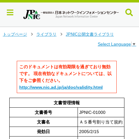
メ
トップページ
ライブラリ
JPNIC公開文書ライブラリ
>
>
イ
Select Language
▼
ン
コ
ン
テ
このドキュメントは有効期限を過ぎており無効
ン
です。 現在有効なドキュメントについては、以
ツ
下をご参照ください。
へ
http://www.nic.ad.jp/ja/doc/validity.html
ジ
ャ
ン
文書管理情報
プ
文書番号
JPNIC-01000
す
る
文書名
ＡＳ番号割り当て規約
発効日
2005/2/15