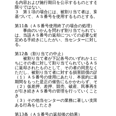
る内容および施行期日を公示するものとする。ただし緊
限りではない。

３　第１項の場合には、被割り当て者は、変更または新
基づいて、ＡＳ番号を使用するものとする。

第11条（ＡＳ番号使用終了の場合の処理）

　　事由のいかんを問わず割り当てられているＡＳ番号
は、当該ＡＳ番号の返却についての必要な処理を行った
定める手続きにしたがい、当センターに対し当該ＡＳ番
る。

第12条（割り当ての中止）

　　被割り当て者が下記各号のいずれか１に該当する場
ちにその者に対して割り当てられているＡＳ番号のすべ
に返却されたものとして、その者の同意なく必要な処理
ただし、被割り当て者に対する損害賠償の請求を妨げな
（１）ＡＳ番号の使用にあたり、本規約に違反し、当セ
期間をもった是正の催告にもかかわらず、その是正を行
（２）仮差押、差押、競売、破産、民事再生等の申立て
が引き続きＡＳ番号の管理を行っていくことが困難と当
き

（３）その他当センターの業務に著しい支障を及ぼす、
ある行為をしたとき

第13条（ＡＳ番号の返却後の効果）
