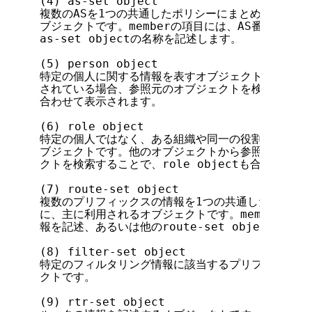
(4) as-set object

複数のASを1つの共通したポリシーにまとめて記述す
ブジェクトです。memberの項目には、AS番号のリス
as-set objectの名称を記述します。

(5) person object

特定の個人に関する情報を表すオブジェクトです。他の
されている場合、参照元のオブジェクトを検索することで、p
合わせて表示されます。

(6) role object

特定の個人ではなく、ある組織や同一の役割を表すグル
ブジェクトです。他のオブジェクトから参照されている
クトを検索することで、role objectも合わせて表
(7) route-set object

複数のプリフィックスの情報を1つの共通したポリシー
に、主に利用されるオブジェクトです。memberの項
報を記述、あるいは他のroute-set objectの名
(8) filter-set object

特定のフィルタリング情報に該当するプリフィックス情
クトです。

(9) rtr-set object
