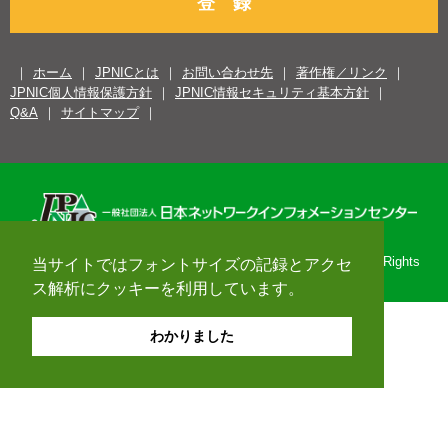
登 録
ホーム
JPNICとは
お問い合わせ先
著作権／リンク
JPNIC個人情報保護方針
JPNIC情報セキュリティ基本方針
Q&A
サイトマップ
Copyright© 1996-2026 Japan Network Information Center. All Rights
当サイトではフォントサイズの記録とアクセ
Reserved.
ス解析にクッキーを利用しています。
わかりました