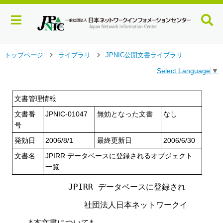
メ
トップページ
ライブラリ
JPNIC公開文書ライブラリ
>
>
イ
Select Language
▼
ン
コ
ン
文書管理情報
テ
文書番
JPNIC-01047
無効となった文書
なし
ン
ツ
号
へ
発効日
2006/8/1
最終更新日
2006/6/30
ジ
ャ
文書名
JPIRR データベースに登録されるオブジェクト
ン
一覧
プ
す
        JPIRR データベースに登録されるオブジ
る
　　　　　　　社団法人日本ネットワークインフォメー
*本文書について*
