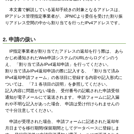
本文書で解説している返却手続きの対象となるアドレスは、
IPアドレス管理指定事業者が、 JPNICより委任を受けた割り振
りアドレス空間の中から割り当てを行ったIPv4アドレスです。
2. 申請の扱い
IP指定事業者が割り当てたアドレスの返却を行う際は、 あら
かじめ通知されたWeb申請システムのURLからログインのう
え、 「割り当て済みIPv4返却申請」を行ってください。
割り当て済みIPv4返却申請の際に記入する、 「割り当て済み
IPv4返却申請フォーム」の各項目に登録する内容や記入形式に
ついては、 「7.1 各項目の説明」を参照してください。
記入内容に問題がない場合、 受付番号の記載された申請受領
通知が電子メールにて返送されます。 申請フォームに記入漏
れや不明な記入があった場合、 申請は受け付けられませんの
で十分注意してください。
申請が受理された場合、 申請フォームに記述された返却年
月日までを移行期間/保留期間としてデータベースに登録しま