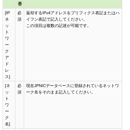
否
[IP
必
返却するIPv4アドレスをプリフィクス表記またはハ
ネ
須
イフン表記で記入してください。
ッ
この項目は複数の記述が可能です。
ト
ワ
ー
ク
ア
ド
レ
ス]
[ネ
必
現在JPNICデータベースに登録されているネットワ
ッ
須
ーク名をそのまま記入してください。
ト
ワ
ー
ク
名]