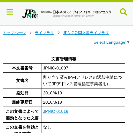
メ
トップページ
ライブラリ
JPNIC公開文書ライブラリ
>
>
イ
Select Language
▼
ン
コ
ン
文書管理情報
テ
本文書番号
JPNIC-01097
ン
ツ
割り当て済みIPv4アドレスの返却申請につ
へ
文書名
いて(IPアドレス管理指定事業者用)
ジ
ャ
発効日
2010/4/19
ン
最終更新日
2010/3/19
プ
す
この文書によって
JPNIC-01016
る
無効となった文書
この文書を無効と
なし