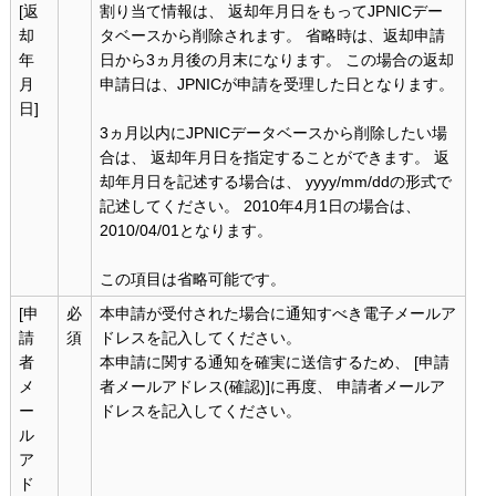
[返
割り当て情報は、 返却年月日をもってJPNICデー
却
タベースから削除されます。 省略時は、返却申請
年
日から3ヵ月後の月末になります。 この場合の返却
月
申請日は、JPNICが申請を受理した日となります。
日]
3ヵ月以内にJPNICデータベースから削除したい場
合は、 返却年月日を指定することができます。 返
却年月日を記述する場合は、 yyyy/mm/ddの形式で
記述してください。 2010年4月1日の場合は、
2010/04/01となります。
この項目は省略可能です。
[申
必
本申請が受付された場合に通知すべき電子メールア
請
須
ドレスを記入してください。
者
本申請に関する通知を確実に送信するため、 [申請
メ
者メールアドレス(確認)]に再度、 申請者メールア
ー
ドレスを記入してください。
ル
ア
ド