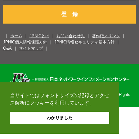
登 録
ホーム
JPNICとは
お問い合わせ先
著作権／リンク
JPNIC個人情報保護方針
JPNIC情報セキュリティ基本方針
Q&A
サイトマップ
Copyright© 1996-2026 Japan Network Information Center. All Rights
当サイトではフォントサイズの記録とアクセ
Reserved.
ス解析にクッキーを利用しています。
わかりました