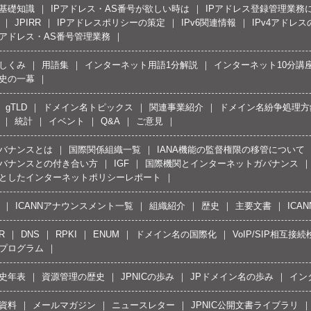
の基礎知識
IPアドレス・AS番号が欲しい時は
IPアドレス登録管理業務
JPIRR
IPアドレスポリシーの策定
IPv6関連情報
IPv4アドレ
Pアドレス・AS番号管理業務
しくみ
用語集
インターネット用語1分解説
インターネット10分講
史の一幕
gTLD
ドメイン名トピックス
関連事業紹介
ドメイン名紛争処理方針
統計
イベント
Q&A
ご意見
バナンスとは
国際関係組織一覧
IANA機能の監督権限の移管について
バナンスとの付き合い方
IGF
国際機関とインターネットガバナンス
としたインターネットポリシーレポート
ICANNアナウンスメント一覧
組織紹介
歴史
主要文書
ICA
R
DNS
RPKI
ENUM
ドメイン名の国際化
VoIP/SIP相互
プログラム
史年表
資源管理の歴史
JPNICの歩み
JPドメイン名の歩み
イン
資料
メールマガジン
ニュースレター
JPNIC公開文書ライブラリ