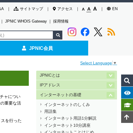
&A
サイトマップ
アクセス
EN
｜
JPNIC WHOIS Gateway
｜
採用情報
JPNIC会員
Select Language
▼
JPNICとは
IPアドレス
インターネットの基礎
テクチャについ
多くの重要な活
インターネットのしくみ
用語集
インターネット用語1分解説
イスを行った
インターネット10分講座
インターネットことはじめ