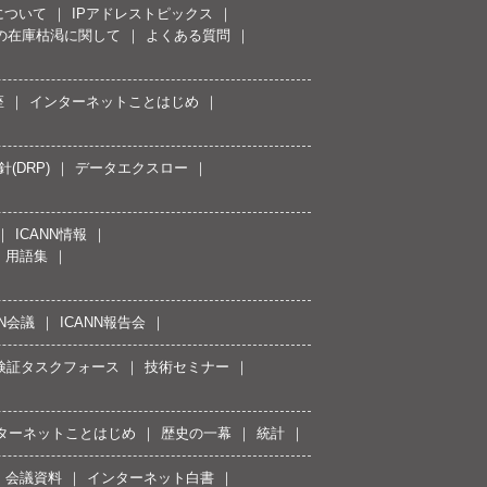
について
IPアドレストピックス
スの在庫枯渇に関して
よくある質問
座
インターネットことはじめ
(DRP)
データエクスロー
ICANN情報
用語集
NN会議
ICANN報告会
接続検証タスクフォース
技術セミナー
ターネットことはじめ
歴史の一幕
統計
会議資料
インターネット白書