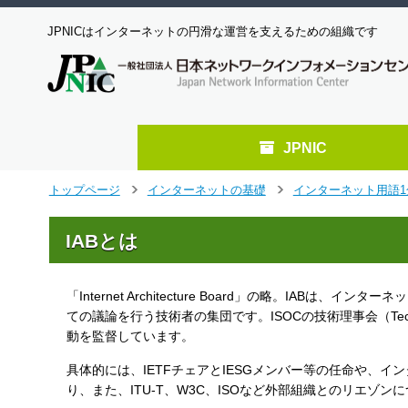
JPNICはインターネットの円滑な運営を支えるための組織です
JPNIC
メ
トップページ
インターネットの基礎
インターネット用語1
>
>
イ
ン
IABとは
コ
ン
テ
「Internet Architecture Board」の略。I
ン
ツ
ての議論を行う技術者の集団です。ISOCの技術理事会（Techn
へ
動を監督しています。
ジ
具体的には、IETFチェアとIESGメンバー等の任命や、
ャ
ン
り、また、ITU-T、W3C、ISOなど外部組織とのリエゾ
プ