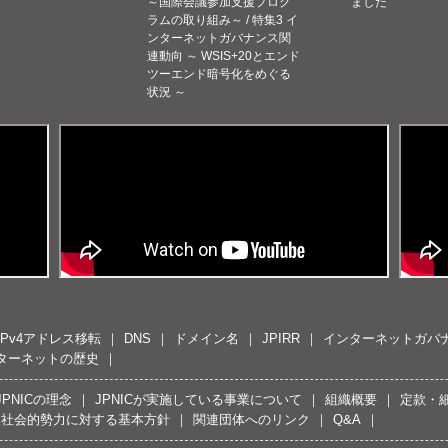
～国際会議参加支援プログ
ました
ラムの取り組み～ / 特集3 イ
ンターネットガバナンス関
連動向 ～ WSIS+20とエンド
ツーエンド暗号化をめぐる
状況 ～
IPv4アドレス移転
DNS
ドメイン名
JPIRR
インターネットガバ
ターネットの歴史
JPNICの理念
JPNICが実施している事業について
組織概要
定款・
反社会的勢力に対する基本方針
関連団体へのリンク
Q&A