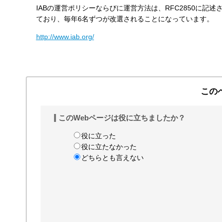
IABの運営ポリシーならびに運営方法は、RFC2850に記
す
ており、毎年6名ずつが改選されることになっています。
る
http://www.iab.org/
この
このWebページは役に立ちましたか？
役に立った
役に立たなかった
どちらとも言えない