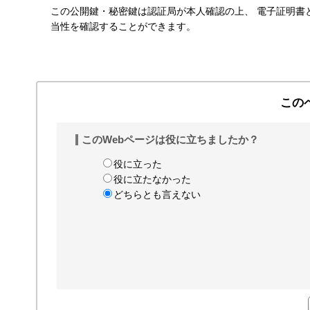
この公開鍵・秘密鍵は認証局が本人確認の上、 電子証明書
す
当性を確認することができます。
る
この
このWebページは役に立ちましたか？
役に立った
役に立たなかった
どちらとも言えない