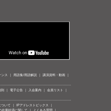
ナンス
用語集/用語解説
講演資料・動画
細則
電子公告
入会案内
会員リスト
について
IPアドレストピックス
スの在庫枯渇に関して
よくある質問