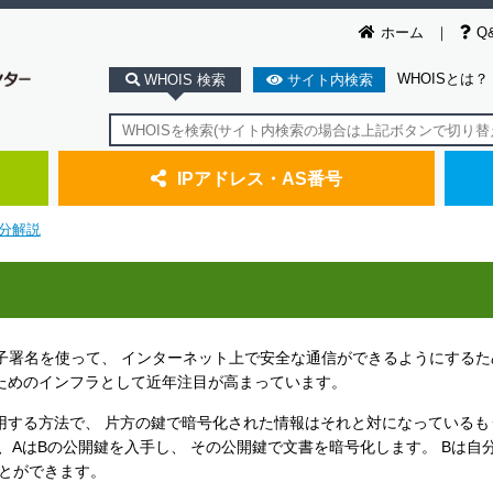
ホーム
Q
WHOISとは？
WHOIS 検索
サイト内検索
IPアドレス・AS番号
分解説
開鍵暗号技術と電子署名を使って、 インターネット上で安全な通信ができるようにする
ためのインフラとして近年注目が高まっています。
用する方法で、 片方の鍵で暗号化された情報はそれと対になっているも
、AはBの公開鍵を入手し、 その公開鍵で文書を暗号化します。 Bは自分
ことができます。