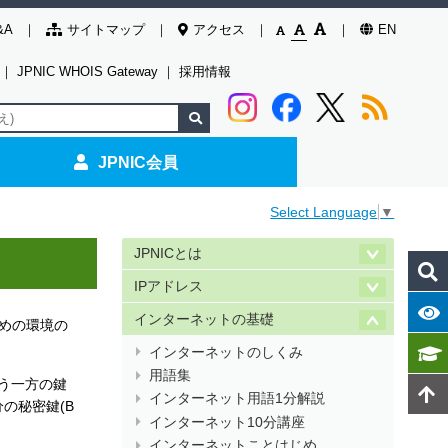
&A
サイトマップ
アクセス
EN
｜
JPNIC WHOIS Gateway
｜
採用情報
JPNIC会員
Select Language
▼
JPNICとは
IPアドレス
インターネットの基礎
ための環境の
インターネットのしくみ
用語集
う一方の鍵
インターネット用語1分解説
の秘密鍵(B
インターネット10分講座
インターネットことはじめ