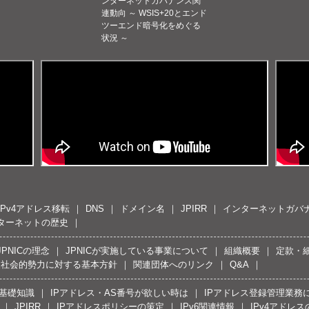
ンターネットガバナンス関
連動向 ～ WSIS+20とエンド
ツーエンド暗号化をめぐる
状況 ～
IPv4アドレス移転
DNS
ドメイン名
JPIRR
インターネットガバ
ターネットの歴史
JPNICの理念
JPNICが実施している事業について
組織概要
定款・
反社会的勢力に対する基本方針
関連団体へのリンク
Q&A
の基礎知識
IPアドレス・AS番号が欲しい時は
IPアドレス登録管理業務
JPIRR
IPアドレスポリシーの策定
IPv6関連情報
IPv4アドレ