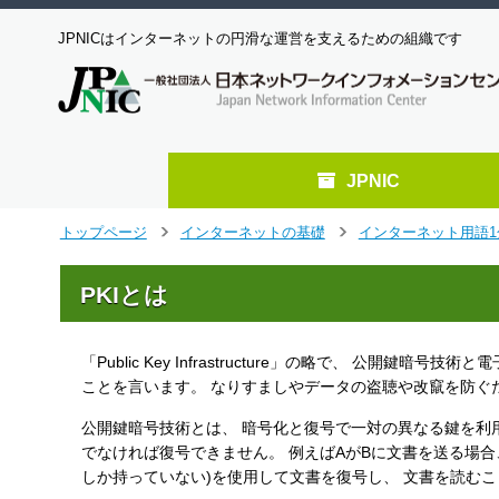
JPNICはインターネットの円滑な運営を支えるための組織です
JPNIC
メ
トップページ
インターネットの基礎
インターネット用語1
>
>
イ
ン
PKIとは
コ
ン
テ
「Public Key Infrastructure」の略で、 公
ン
ツ
ことを言います。 なりすましやデータの盗聴や改竄を防ぐ
へ
公開鍵暗号技術とは、 暗号化と復号で一対の異なる鍵を利
ジ
でなければ復号できません。 例えばAがBに文書を送る場合
ャ
ン
しか持っていない)を使用して文書を復号し、 文書を読む
プ