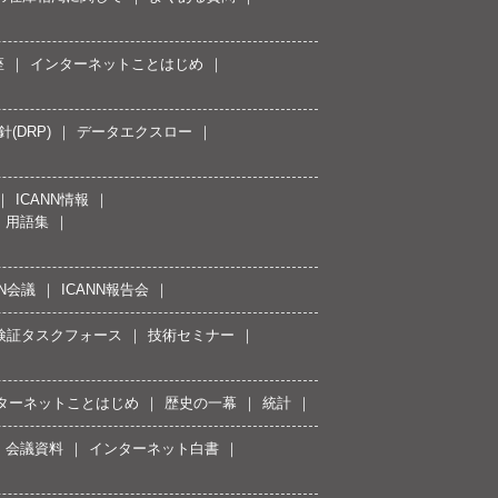
座
インターネットことはじめ
(DRP)
データエクスロー
ICANN情報
用語集
NN会議
ICANN報告会
接続検証タスクフォース
技術セミナー
ターネットことはじめ
歴史の一幕
統計
会議資料
インターネット白書