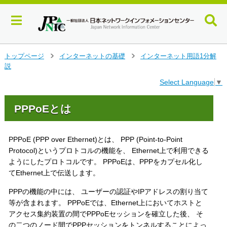
メ
トップページ
インターネットの基礎
インターネット用語1分解
>
>
イ
説
ン
Select Language
▼
コ
ン
テ
PPPoEとは
ン
ツ
へ
PPPoE (PPP over Ethernet)とは、 PPP (Point-to-Point
ジ
Protocol)というプロトコルの機能を、 Ethernet上で利用できる
ャ
ようにしたプロトコルです。 PPPoEは、PPPをカプセル化し
ン
てEthernet上で伝送します。
プ
す
PPPの機能の中には、 ユーザーの認証やIPアドレスの割り当て
る
等が含まれます。 PPPoEでは、Ethernet上においてホストと
アクセス集約装置の間でPPPoEセッションを確立した後、 そ
の二つのノード間でPPPセッションをトンネルすることによっ