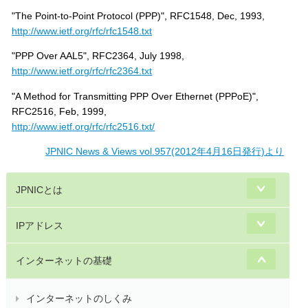
"The Point-to-Point Protocol (PPP)", RFC1548, Dec, 1993,
http://www.ietf.org/rfc/rfc1548.txt
"PPP Over AAL5", RFC2364, July 1998,
http://www.ietf.org/rfc/rfc2364.txt
"A Method for Transmitting PPP Over Ethernet (PPPoE)",
RFC2516, Feb, 1999,
http://www.ietf.org/rfc/rfc2516.txt/
JPNIC News & Views vol.957(2012年4月16日発行)より
JPNICとは
IPアドレス
インターネットの基礎
インターネットのしくみ