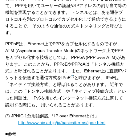
て、 PPPを用いてユーザーの認証やIPアドレスの割り当て等の
機能を実現することができます。 トンネルとは、ある通信プ
ロトコルを別のプロトコルでカプセル化して通信できるように
することで、 そのような通信の方式をトンネリングと呼びま
す。
PPPoEは、Ethernet上でPPPをカプセル化するものですが、
ATM (Asynchronous Transfer Mode)のネットワーク上でPPP
をカプセル化する技術としては、 PPPoA (PPP over ATM)があ
ります。 このことから、PPPoEやPPPoAは「トンネル接続方
式」と呼ばれることがあります。 また、Ethernet上に直接IPパ
(
*
)
ケットを伝送する通信方式をIPoE
と呼びますが、 IPoEは
「ネイティブ接続方式」と呼ばれることがあります。 近年で
は、この「トンネル接続方式」や「ネイティブ接続方式」とい
った用語は、 IPv6を用いたインターネット接続方式に関して
説明する際にも、 用いられることがあります。
(*)
JPNIC 1分用語解説 「IP over Ethernetとは」
http://www.nic.ad.jp/ja/basics/terms/ipoe.html
■参考