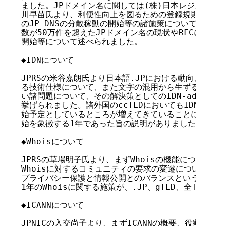
ました。JPドメイン名に関しては(株)日本レジストリサー
川早苗氏より、利便性向上を図るための登録規則改訂、安
のJP DNSの分散稼動の開始等の諸施策についての説明
数が50万件を超えたJPドメイン名の現状やRFCに準拠し
開始等について述べられました。

◆IDNについて

JPRSの米谷嘉朗氏より日本語.JPにおける動向、RFCを
る技術仕様について、また文字の混用から生ずるため技術
い諸問題について、その解決策としてのIDN-admin(*) 
挙げられました。諸外国のccTLDにおいてもIDNのサー
始予定としているところが増えてきていることに触れ、I
始を象徴する1年であった旨の説明がありました。

◆Whoisについて

JPRSの草場明子氏より、まずWhoisの機能について説
Whoisに対するコミュニティの要求の変遷について触れ、
プライバシー保護と情報公開とのバランスという視点から
1年のWhoisに関する施策が、.JP、gTLD、全TLDに
◆ICANNについて

JPNICの入交尚子より、まずICANNの概要、役割、組