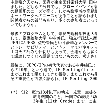
中島唯介氏から、医療が東京医科歯科大学 田中博氏から
ました。どちらの分野でも、ブロードバンドが普通の環境
の動画系のニーズが高く、しかも臨場感や高精細度の要求
ネットワークへのニーズがあることが語られました。会場
関係者からの質問もあり、多くの参加者にとって興味深い
いでしょうか。

最後のプログラムとして、奈良先端科学技術大学院大学 
して、慶應義塾大学 中村修氏、独立行政法人産業技術総
JPNIC/JPRS 佐野晋氏という豪華なメンバーで、「イ
とトレーサビリティ」というテーマでパネルディスカッシ
山口氏の巧みな仕切りもあって、会場からも多くの質問が
で議論しつくせる話題ではないものの、考えさせられる議
最後に、JEPG/IPの初代代表である村井純氏より、「
らの10年」という題で、IP Meeting/Internet 
まがこれまで果たしてきた役割、またこれから果すべき役
その重要性が力強く語られ、IP Meeting 2003は閉
(*) K12：概ね18才以下の幼児・児童・生徒を対象と
         教育機関のこと。米国での表現「幼稚園（Kin
         3年生（12th Grade）まで」に由来。
