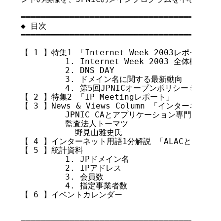
━━━━━━━━━━━━━━━━━━━━━━━━━━━━━━━━━━━

◆ 目次

━━━━━━━━━━━━━━━━━━━━━━━━━━━━━━━━━━━

【 1 】特集1 「Internet Week 2003レポート」

         1. Internet Week 2003 全体概要

         2. DNS DAY

         3. ドメイン名に関する最新動向

         4. 第5回JPNICオープンポリシーミーティ
【 2 】特集2 「IP Meetingレポート」

【 3 】News & Views Column 「インターネッ
         JPNIC CAとアプリケーション専門家チー
         監査法人トーマツ    

           野見山雅史氏  

【 4 】インターネット用語1分解説 「ALACとは」

【 5 】統計資料

         1. JPドメイン名

         2. IPアドレス

         3. 会員数

         4. 指定事業者数

【 6 】イベントカレンダー
