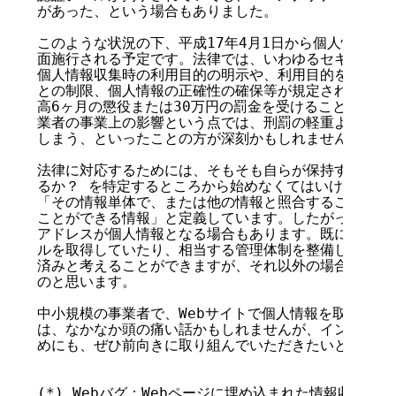
があった、という場合もありました。

このような状況の下、平成17年4月1日から個人情報保護
面施行される予定です。法律では、いわゆるセキュリティ
個人情報収集時の利用目的の明示や、利用目的を超えて個
との制限、個人情報の正確性の確保等が規定されています
高6ヶ月の懲役または30万円の罰金を受けることがあり
業者の事業上の影響という点では、刑罰の軽重より、違反
しまう、といったことの方が深刻かもしれません。

法律に対応するためには、そもそも自らが保持する個人情
るか？ を特定するところから始めなくてはいけません。
「その情報単体で、または他の情報と照合することで、特
ことができる情報」と定義しています。したがって、氏名
アドレスが個人情報となる場合もあります。既に個人情報
ルを取得していたり、相当する管理体制を整備している場
済みと考えることができますが、それ以外の場合は相応の
のと思います。

中小規模の事業者で、Webサイトで個人情報を取り扱っ
は、なかなか頭の痛い話かもしれませんが、インターネッ
めにも、ぜひ前向きに取り組んでいただきたいところです
(*) Webバグ：Webページに埋め込まれた情報収集用