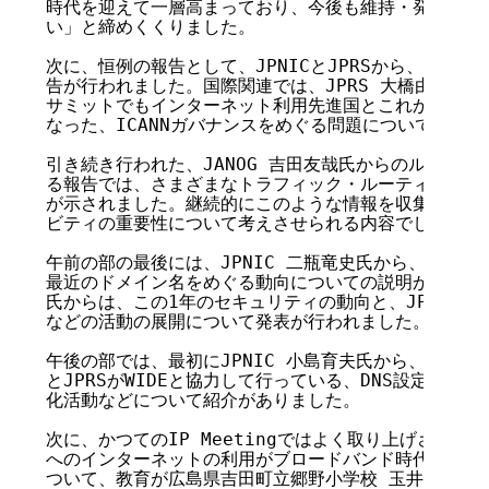
時代を迎えて一層高まっており、今後も維持・発展させて
い」と締めくくりました。

次に、恒例の報告として、JPNICとJPRSから、国際関連
告が行われました。国際関連では、JPRS 大橋由美氏か
サミットでもインターネット利用先進国とこれからの国の
なった、ICANNガバナンスをめぐる問題について報告が
引き続き行われた、JANOG 吉田友哉氏からのルーティ
る報告では、さまざまなトラフィック・ルーティングに関
が示されました。継続的にこのような情報を収集・分析・
ビティの重要性について考えさせられる内容でした。

午前の部の最後には、JPNIC 二瓶竜史氏から、日本語ド
最近のドメイン名をめぐる動向についての説明があり、JPC
氏からは、この1年のセキュリティの動向と、JPCERT/
などの活動の展開について発表が行われました。

午後の部では、最初にJPNIC 小島育夫氏から、DNSをめ
とJPRSがWIDEと協力して行っている、DNS設定の改善
化活動などについて紹介がありました。

次に、かつてのIP Meetingではよく取り上げされていた
へのインターネットの利用がブロードバンド時代にどう変
ついて、教育が広島県吉田町立郷野小学校 玉井基宏氏・