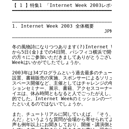
━━━━━━━━━━━━━━━━━━━━━━━━━━━━━━━━━━━

【 1 】特集1 「Internet Week 2003レポート」

━━━━━━━━━━━━━━━━━━━━━━━━━━━━━━━━━━━

……………………………………………………………………………………………

1. Internet Week 2003 全体概要

                                JPN
……………………………………………………………………………………………

冬の風物詩になりつつあります(?)Internet Week、今
から5日(金)までの4日間、パシフィコ横浜で開催しました
の方々にご参加いただきましてありがとうございました。今年
Weekはいかがでしたでしょうか。

2003年は34プログラムという過去最多のチュートリア
設置、書籍販売の実施、スポンサーによるソリューション
スペース開催など、主催としてはチャレンジの年でもあり
ションセミナー、展示、書籍、アクセスコーナーを設置し
イエは、休み時間ともなると人でごったがえし、非常に盛
的でした。Internet Weekのミッションの一つであ
たといえるのではないでしょうか。

また、チュートリアルに関していえば、「そう、そういう
んだ」というような質問が会場から寄せられてよかった、
声も例年以上にお聞きしており、開催・講演側としては予