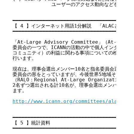
             ユーザーのアクセス動向などを収集
━━━━━━━━━━━━━━━━━━━━━━━━━━━━━━━━━━━

【 4 】インターネット用語1分解説  「ALACとは」

━━━━━━━━━━━━━━━━━━━━━━━━━━━━━━━━━━━

「At-Large Advisory Committee」（At-La
委員会の一つで、ICANNの活動の中で個人インターネットユ
コミュニティ）の利益に関わる事項についての検討、およ
行います。

現在は、理事会選出メンバー10名と指名委員会選出メン
委員会の形をとっていますが、今後世界5地域それぞれに地域
（RALO：Regional At-Large Organizatio
2名ずつ選出される計10名が、理事会選出メンバーに取
ます。

http://www.icann.org/committees/alac/
━━━━━━━━━━━━━━━━━━━━━━━━━━━━━━━━━━━

【 5 】統計資料

━━━━━━━━━━━━━━━━━━━━━━━━━━━━━━━━━━━
