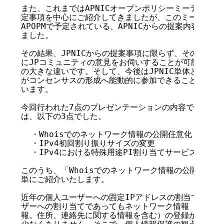
また、これまではAPNICオープンポリシーミーティング（
定事項を中心にご紹介してきましたが、このミーティング
APOPMで予定されている、APNICからの提案内容の一
ました。

その結果、JPNICからの提案事項に限らず、その他の提
にJPコミュニティの意見をお伺いすることが可能となっ
の大きな違いです。そして、今後はJPNIC単体としてで
がコンセンサスの形成へ能動的に参加できることにつなげ
います。

今回行われた7点のプレゼンテーションの内容で、大きな
は、以下の3点でした。

  ・Whoisでのネットワーク情報の公開任意化

  ・IPv4初回割り振りサイズの変更

  ・IPv4における特殊用途PI割り当てサービスの提供
このうち、「Whoisでのネットワーク情報の公開任意化
単にご紹介いたします。

近年の個人ユーザーへの固定IPアドレスの割当ての増加
ザーへの割り当てであってもネットワーク情報（IPアド
報。住所、連絡先に関する情報を含む）の登録が必要とさ