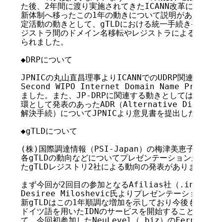
た後、2年間に渡り実施されてきたICANN改革に関して
新体制へ移ったこの1年の動きについて説明がありました
定活動の動きとして、gTLDにおける統一手続き手段が制
ジストラ間のドメイン名移転やレジストラによるドメイン
られました。

◆DRPについて

JPNICの丸山直昌理事よりICANNでのUDRP関連の動きとし
Second WIPO Internet Domain Name Proc
ました。また、JP-DRPに関連する動きとしては先般、
環として発表のあったADR（Alternative Dispute 
解決手続）についてJPNICより意見書を提出した旨の発
◆gTLDについて

(株)国際調達情報（PSI-Japan）の梅津美恵子氏より
各gTLDの動向などについてプレゼンテーションがありま
たgTLDレジストリ2社による動向の発表がありました。

まず今回が2回目の参加となるAfilias社（.info）のRol
Desiree Miloshevic氏よりプレゼンテーションが
新gTLDはこの1年順調な増加を示しており今後も登録数
ドイツ語を用いたIDNのサービスを開始すること等の紹
て、今回初参加したNeuLevel（.biz）のFernando E