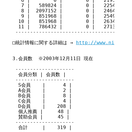
   6 |        0 |        0 |   21954560

   7 |   589824 |        0 |   22544384

   8 |  2097152 |        0 |   24641536

   9 |   851968 |        0 |   25493504

  10 |   851968 |        0 |   26345472

  11 |   786432 |        0 |   27131904

 ---------------------------------------

□統計情報に関する詳細は → 
http://www.nic.ad.j
3.会員数  ※2003年12月11日 現在

 --------------------

  会員分類 | 会員数 |

 --------------------

  S会員    |      4 |

  A会員    |      2 |

  B会員    |      8 |

  C会員    |      4 |

  D会員    |    208 |

  個人推薦 |     48 |

  賛助会員 |     45 |

 --------------------

  合計     |    319 |
