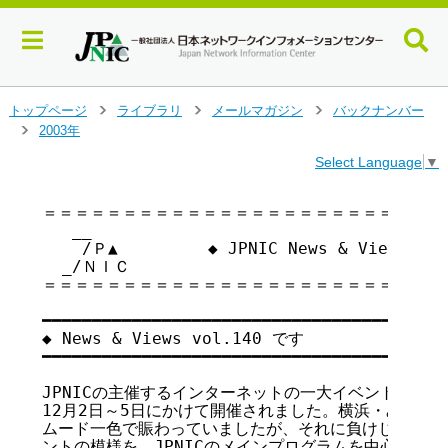
メ
トップページ
ライブラリ
メールマガジン
バックナンバー
>
>
>
イ
2003年
>
ン
Select Language
▼
コ
ン
テ
＝＝＝＝＝＝＝＝＝＝＝＝＝＝＝＝＝＝＝＝＝＝＝＝＝＝
   __

ン
    /Ｐ▲         ◆ JPNIC News & Views v
ツ
  _/ＮＩＣ

へ
＝＝＝＝＝＝＝＝＝＝＝＝＝＝＝＝＝＝＝＝＝＝＝＝＝＝
ジ
ャ
━━━━━━━━━━━━━━━━━━━━━━━━━━━━━━━━━━━

ン
◆ News & Views vol.140 です

プ
━━━━━━━━━━━━━━━━━━━━━━━━━━━━━━━━━━━

す
る
JPNICの主催するインターネットの一大イベント、「Inter
12月2日～5日にかけて開催されました。横浜・みなとみ
ムード一色で賑わっていましたが、それに負けじと盛り上
ントの模様を、JPNICのメインプログラムを中心に特集