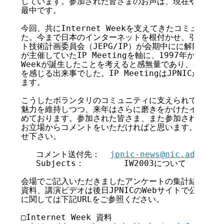
しています。参加された皆さまのお声は、現在やや緊張し
最中です。

今回、共にInternet Weekを支えてきたコミュニテ
た。今まで日本のインターネットを根付かせ、引っ張って
ト技術計画委員会（JEPG/IP）が会期中にに解散を発表し
が主催していたIP Meetingを軸に、1997年から複合イ
Weekが誕生したことを考えると感無量であり、インター
を感じる出来事でした。IP MeetingはJPNICが引き
ます。

こうしたボランタリのコミュニティに支えられてきたInter
魅力を維持しつつ、来年はさらに磨きをかけたイベントに
めております。参加された皆さま、また参加されなかった
お立場からコメントをいただければと思います。下記メー
せ下さい。

   コメント送付先：  
jpnic-news@nic.ad.jp
   Subjects：        IW2003について

会場でご記入いただきましたアンケートの集計結果、また
資料、講演ビデオは後日JPNICのWebサイトで公開予定
に関しては下記URLをご参照ください。

□Internet Week 資料
