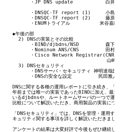
      ・JP DNS update           白井出
                                        
      ・DNSQC-TF report (1)     小島育夫（J
      ・DNSQC-TF report (2)     藤原和典氏（
      ・ENUMトライアル          米谷嘉朗氏（JP
◆午後の部

  2) DNSの実装とその比較

      ・BIND/djbdns/NSD         森下泰宏氏（
      ・Nominum ANS/CNS         田村
      ・Cisco Network Registrar(CNR)

                                山崎
  3) DNSセキュリティ

      ・DNSサーバ・セキュリティ 神明達哉氏（(株)
      ・DNSの安全な設定         民田雅人氏（JP
DNSに関する各種の運用レポートに引き続き、「DNSの
年前までは唯一の実装であったBINDに加え、最近利用す
いるdjbdnsや、ルートネームサーバの一つで運用が行わ
比較について解説いただき、商用製品の実装についても紹
「DNSセキュリティ」では、DNSを管理・運用するもの
キュリティ関する事項を詳しく解説いただきました。

アンケートの結果は大変好評で今後もぜひ継続してほしい