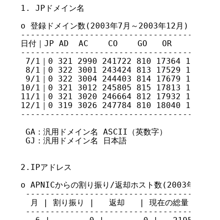
1. JPドメイン名

o 登録ドメイン数(2003年7月～2003年12月) 

-----------------------------------------
日付｜JP AD  AC    CO    GO   OR    NE    G
-----------------------------------------
 7/1｜0 321 2990 241722 810 17364 17703 9
 8/1｜0 322 3001 243424 813 17529 17685 9
 9/1｜0 322 3004 244403 814 17679 17559 9
10/1｜0 321 3012 245805 815 17813 17536 9
11/1｜0 321 3020 246664 812 17932 17482 9
12/1｜0 319 3026 247784 810 18040 17469 9
-----------------------------------------
 GA：汎用ドメイン名 ASCII（英数字）

 GJ：汎用ドメイン名 日本語 

2.IPアドレス

o APNICからの割り振り/返却ホスト数(2003年6月～20
 ---------------------------------------

  月 | 割り振り |   返却   | 現在の総量 

 ---------------------------------------
