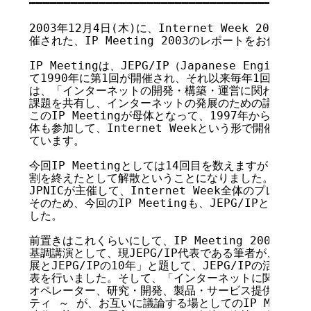
━━━━━━━━━━━━━━━━━━━━━━━━━━━━━━━━━━━

2003年12月4日(木)に、Internet Week 200
催された、IP Meeting 2003のレポートをお伝えしま
IP Meetingは、JEPG/IP（Japanese Engineeri
て1990年に第1回が開催され、それ以来毎年1回続いて
は、「インターネットの開発・構築・運営に関わる人々が
課題を共有し、インターネットの発展のための議論を行う
このIP Meetingが母体となって、1997年からさま
体も参加して、Internet Weekという形で開催され
ています。

今回IP Meetingとしては14回目を数えますが、JEP
割を終えたとして解散ということになりました。しかし、IP
JPNICが主催して、Internet Week全体のプレナ
そのため、今回のIP Meetingも、JEPG/IPとJPN
した。

前置きはこれくらいにして、IP Meeting 2003の内
基調講演として、現JEPG/IP代表である筆者が、「日
展とJEPG/IPの10年」と題して、JEPG/IPの活動とIP
表を行いました。そして、「インターネットに関わるさま
オペレーター、研究・開発、製品・サービス提供者、リソ
ティ ～ が、お互いに議論する場としてのIP Meetin