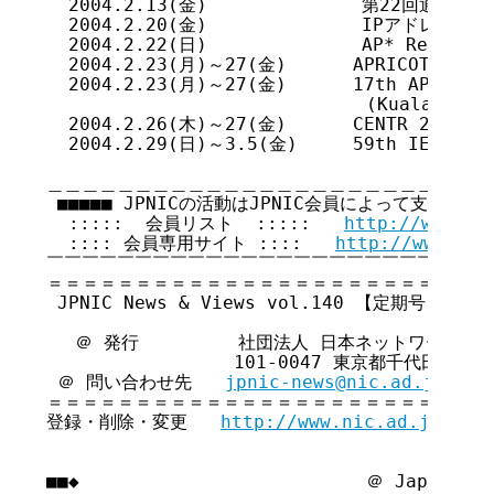
  2004.2.13(金)              第22回通常総会
  2004.2.20(金)              IPアドレス検討
  2004.2.22(日)              AP* Retreat 
  2004.2.23(月)～27(金)      APRICOT 2004 (
  2004.2.23(月)～27(金)      17th APNIC Ope
                             (Kuala Lumpu
  2004.2.26(木)～27(金)      CENTR 21 (Salz
  2004.2.29(日)～3.5(金)     59th IETF (Seo
＿＿＿＿＿＿＿＿＿＿＿＿＿＿＿＿＿＿＿＿＿＿＿＿＿＿
 ■■■■■ JPNICの活動はJPNIC会員によって支えられて
  :::::  会員リスト  :::::   
http://www.ni
  :::: 会員専用サイト ::::   
http://www.nic
￣￣￣￣￣￣￣￣￣￣￣￣￣￣￣￣￣￣￣￣￣￣￣￣￣￣
＝＝＝＝＝＝＝＝＝＝＝＝＝＝＝＝＝＝＝＝＝＝＝＝＝＝
 JPNIC News & Views vol.140 【定期号】 

　 ＠ 発行         社団法人 日本ネットワークイ
                 101-0047 東京都千代田区内
 ＠ 問い合わせ先   
jpnic-news@nic.ad.jp 
＝＝＝＝＝＝＝＝＝＝＝＝＝＝＝＝＝＝＝＝＝＝＝＝＝＝
登録・削除・変更   
http://www.nic.ad.jp/ja/
■■◆                          ＠ Japan Net