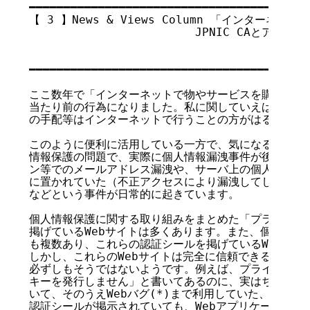
━━━━━━━━━━━━━━━━━━━━━━━━━━━━━━━━━━━

【 3 】News & Views Column 「インターネッ
                        JPNIC CAと
                                      
                                       
━━━━━━━━━━━━━━━━━━━━━━━━━━━━━━━━━━━

ここ数年で「インターネットで物やサービスを購入する」
当たり前の行為になりました。私に関していえば、本の購
の手配等はインターネットで行うことの方がはるかに多い
このように便利に活用している一方で、気になることもあ
情報保護の問題で、実際に個人情報漏洩事件が後を絶ちま
ン等でのメールアドレス漏洩や、サーバ上の個人情報が誰
に置かれていた（不正アクセスにより漏洩してしまった、
などという事件が日常的に起きています。

個人情報保護に関する取り組みをまとめた「プライバシポ
掲げているWebサイトは多くあります。また、個人情報
も複数あり、これらの認証シールを掲げているWebサイ
しかし、これらのWebサイトは完全に信頼できるか？ と
必ずしもそうではないようです。例えば、プライバシポリ
キーを発行しません」と書いてあるのに、実はちゃっかり
いて、そのうえWebバグ(*)まで利用していた、という
認証シールが掲示されていても、Webアプリケーション