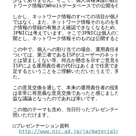
少なくありません。そこで、個人情報保護の観点から、200
トワーク情報のWhoisデータベースでの公開を任意化す
しかし、ネットワーク情報のすべての項目が個人のプライ
ではなく、また、ネットワーク情報そのものを非公開とし
ク情報の登録の有無さえ確認できなくなるため、Whois
JPNICは考えています。そこでJPNICは個人のプライ
開とし、ネットワーク情報そのものは公開するという方法
この中で、個人への割り当ての場合、運用責任者をISP
ついては、第三者であるISPがユーザーのネットワーク
とは望ましくない等、何点か懸念を示すご意見をいただき
ISPによる運用責任者の代行はあくまで任意であり、個
定するということをご理解いただいたうえで、実装という
た。

この意見交換を通して、本来の運用責任者の役割を再確認
は非常に有意義な意見交換であったと感じました。参加者
益な議論となったのであれば幸いです。

この他のテーマも含め、当日行ったプレゼンテーションは
照いただけます。

□プレゼンテーション資料

http://www.nic.ad.jp/ja/materials/ip/2