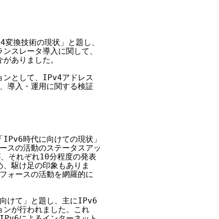
v4変換技術の現状」と題し、

ランスレータ導入に関して、

がありました。

として、IPv4アドレス

、導入・運用に関する検証

Pv6時代に向けての現状」

ースの活動のステータスアッ

、それぞれ10分程度の発表

、駆け足の印象もありま

フォースの活動を網羅的に

けて」と題し、主にIPv6

ンが行われました。これ

Pv6によるインターネット
