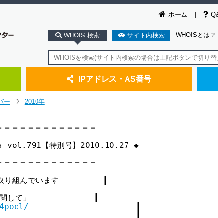
ホーム
Q
WHOISとは？
WHOIS 検索
サイト内検索
IPアドレス・AS番号
バー
2010年
>
＝＝＝＝＝＝＝＝＝＝＝＝

ws vol.791【特別号】2010.10.27 ◆

＝＝＝＝＝＝＝＝＝＝＝＝

取り組んでいます         ┃

て」             ┃

4pool/
                      ┃

                            ┃
