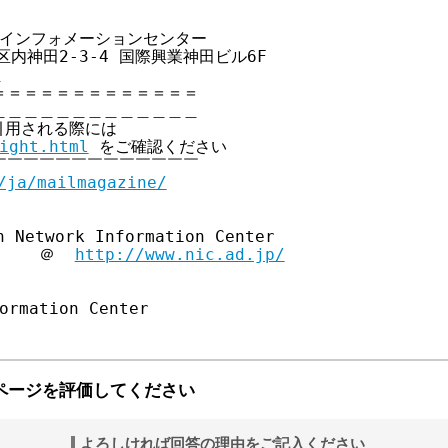
クインフォメーションセンター

代田区内神田2-3-4 国際興業神田ビル6F

p
＝＝＝＝＝＝＝＝＝＝＝＝

＿＿＿＿＿＿＿＿＿＿＿＿

引用される際には

ight.html
 をご確認ください

￣￣￣￣￣￣￣￣￣￣￣￣

/ja/mailmagazine/
 Network Information Center

     ＠  
http://www.nic.ad.jp/
ページを評価してください
よろしければ回答の理由をご記入ください