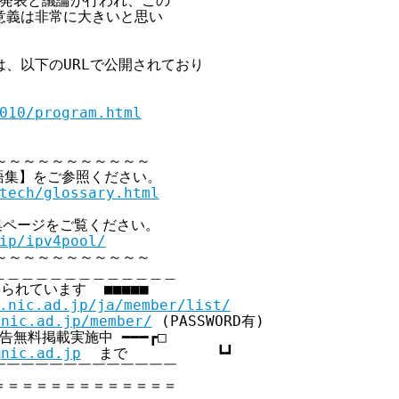
発表と議論が行われ、この

義は非常に大きいと思い

料は、以下のURLで公開されており

010/program.html
～～～～～～～～～～～

語集】をご参照ください。

tech/glossary.html
特集ページをご覧ください。

ip/ipv4pool/
～～～～～～～～～～～

＿＿＿＿＿＿＿＿＿＿＿＿

られています  ■■■■■

.nic.ad.jp/ja/member/list/
.nic.ad.jp/member/
 (PASSWORD有)

員広告無料掲載実施中 ━━━┏□

@nic.ad.jp
  まで          ┗┛

￣￣￣￣￣￣￣￣￣￣￣￣

＝＝＝＝＝＝＝＝＝＝＝＝
