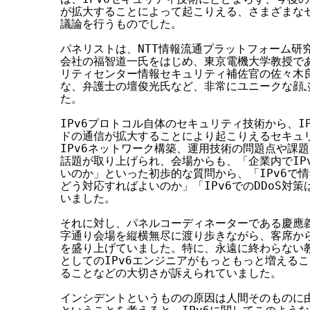
が拡大することによって起こりえる、さまざまなセ
議論を行うものでした。

パネリストは、NTT情報流通プラットフォーム研究
会社の福智道一氏をはじめ、東京電機大学教授であ
リティセンター情報セキュリティ補佐官の佐々木良一
な、弁護士の壇俊光氏など、非常にユニークな顔ぶ
た。

IPv6プロトコル自体のセキュリティ技術から、IP
ドの通信が拡大することにより起こりえるセキュリ
IPv6ネットワーク構築、運用技術の問題点や課題
話題が取り上げられ、会場からも、「企業内でIPv
いのか」といった初歩的な質問から、「IPv6で情
どう対応すればよいのか」「IPv6でのDDoS対策
いました。

それに対し、パネルコーディネーターである慶應義
字通り会場を縦横無尽に渡り歩きながら、客席から
を盛り上げていました。特に、永遠に終わらない教
としてのIPv6エンジニアがもっともっと増えるこ
ることなどの大切さが訴えられていました。

インシデントというものの原因は人間そのものに由