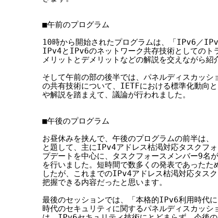
■午前のプログラム

10時から開始されたプログラムは、「IPv6／IP
IPv4とIPv6のネットワーク共存技術としてのト
メリットとデメリットなどの解説を交えながら紹介
そして午前の部の後半では、パネルディスカッション
の共有技術について、IETFにおける標準化動向と
や解説を踏まえて、議論が行われました。

■午後のプログラム

お昼休みを挟んで、午後のプログラムの前半は、「I
と題して、主にIPv4アドレス枯渇対応タスクフォ
プデートを中心に、タスクフォースメンバー9名が
を行いました。短時間で数多くの発表であったため
したが、これまでのIPv4アドレス枯渇対応タスク
把握できる内容だったと思います。

最後のセッションでは、「本格的IPv6利用時代に向
時代のセキュリティに関するパネルディスカッショ
は、IPv6セキュリティ技術にとどまらず、今後のI