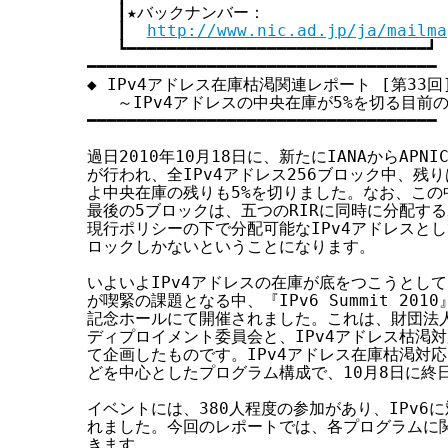
   ┃★バックナンバー：                    
す
   ┃  
http://www.nic.ad.jp/ja/mailma
る
   ┗━━━━━━━━━━━━━━━━━━━━━━━━━━━━━━┛

━━━━━━━━━━━━━━━━━━━━━━━━━━━━━━━━━━━

◆ IPv4アドレス在庫枯渇関連レポート [第33回]
   ～IPv4アドレスの中央在庫が5%を切る目前の、I
━━━━━━━━━━━━━━━━━━━━━━━━━━━━━━━━━━━

過日2010年10月18日に、新たにIANAからAPN
が行われ、全IPv4アドレス256ブロック中、残り
よ中央在庫の残りも5%を切りました。なお、この中
最後の5ブロックは、五つのRIRに同時に分配する
現行ポリシーの下で分配可能なIPv4アドレスとし
ロックしかないということになります。

いよいよIPv4アドレスの在庫が底をつこうとしてお
が喫緊の課題となる中、『IPv6 Summit 20
記念ホールにて開催されました。これは、財団法人イ
ディプロイメント委員会と、IPv4アドレス枯渇対
て企画したものです。IPv4アドレス在庫枯渇対応と
どを中心としたプログラム構成で、10月8日に終日
イベントには、380人程度の参加があり、IPv6
れました。今回のレポートでは、各プログラムに関
きます。
