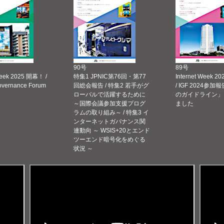
90号
89号
Week 2025 開幕！ /
特集1 JPNIC第76回・第77
Internet Week
Governance Forum
回総会報告 / 特集2 若手がグ
/ IGF 2024参加報
ローバルで活躍するために
のガイドライン」
～国際会議参加支援プログ
ました
ラムの取り組み～ / 特集3 イ
ンターネットガバナンス関
連動向 ～ WSIS+20とエンド
ツーエンド暗号化をめぐる
状況 ～