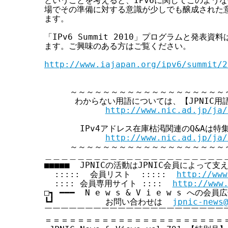
ということを考えると、IPv6に関してこのような
場でその準備に対する意識が少しでも醸成された意
ます。

「IPv6 Summit 2010」プログラムと発表資
ます。ご興味のある方はご覧ください。

http://www.iajapan.org/ipv6/summit/2
     ～～～～～～～～～～～～～～～～～～～
      わからない用語については、【JPNIC用
http://www.nic.ad.jp/ja/
       IPv4アドレス在庫枯渇関連のQ&Aは
http://www.nic.ad.jp/ja/
     ～～～～～～～～～～～～～～～～～～～
＿＿＿＿＿＿＿＿＿＿＿＿＿＿＿＿＿＿＿＿＿＿＿
■■■■■  JPNICの活動はJPNIC会員によって支え
  :::::  会員リスト  :::::  
http://www
  :::: 会員専用サイト ::::  
http://www
□┓ ━━━  N e w s & V i e w s への会
┗┛          お問い合わせは  
jpnic-news
￣￣￣￣￣￣￣￣￣￣￣￣￣￣￣￣￣￣￣￣￣￣￣
＝＝＝＝＝＝＝＝＝＝＝＝＝＝＝＝＝＝＝＝＝＝＝