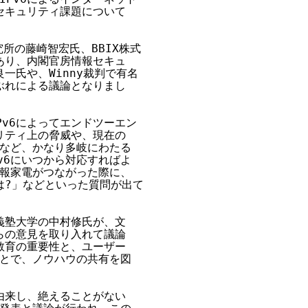
キュリティ課題について

所の藤崎智宏氏、BBIX株式

り、内閣官房情報セキュ

氏や、Winny裁判で有名

れによる議論となりまし

v6によってエンドツーエン

ティ上の脅威や、現在の

など、かなり多岐にわたる

6にいつから対応すればよ

報家電がつながった際に、

は?」などといった質問が出て

塾大学の中村修氏が、文

の意見を取り入れて議論

育の重要性と、ユーザー

とで、ノウハウの共有を図

来し、絶えることがない
