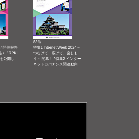
88号
 2024開催報告
特集1 Internet Week 2024～
告 / 「RPKI
つなげて、広げて、楽しも
を公開し
う～ 開幕！ / 特集2 インター
ネットガバナンス関連動向