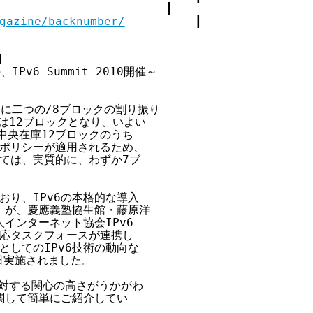
                      ┃

gazine/backnumber/
          ┃



Pv6 Summit 2010開催～

ICに二つの/8ブロックの割り振り

は12ブロックとなり、いよい

央在庫12ブロックのうち

ポリシーが適用されるため、

ては、実質的に、わずか7ブ

り、IPv6の本格的な導入

10』が、慶應義塾協生館・藤原洋

ンターネット協会IPv6

応タスクフォースが連携し

してのIPv6技術の動向な

実施されました。

に対する関心の高さがうかがわ

して簡単にご紹介してい
