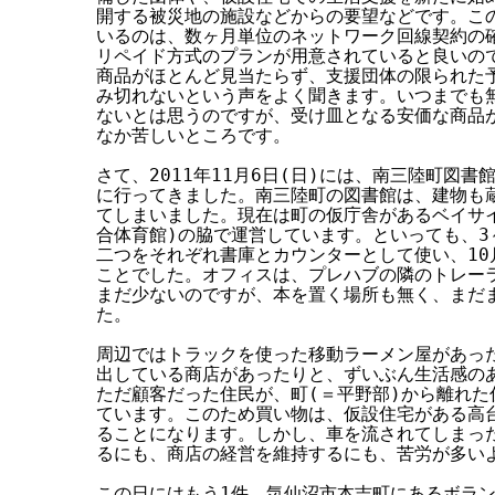
開する被災地の施設などからの要望などです。この
いるのは、数ヶ月単位のネットワーク回線契約の確
リペイド方式のプランが用意されていると良いので
商品がほとんど見当たらず、支援団体の限られた予
み切れないという声をよく聞きます。いつまでも無
ないとは思うのですが、受け皿となる安価な商品が
なか苦しいところです。

さて、2011年11月6日(日)には、南三陸町図書
に行ってきました。南三陸町の図書館は、建物も蔵
てしまいました。現在は町の仮庁舎があるベイサイ
合体育館)の脇で運営しています。といっても、3
二つをそれぞれ書庫とカウンターとして使い、10
ことでした。オフィスは、プレハブの隣のトレーラ
まだ少ないのですが、本を置く場所も無く、まだま
た。

周辺ではトラックを使った移動ラーメン屋があった
出している商店があったりと、ずいぶん生活感のあ
ただ顧客だった住民が、町(＝平野部)から離れた
ています。このため買い物は、仮設住宅がある高台
ることになります。しかし、車を流されてしまった
るにも、商店の経営を維持するにも、苦労が多いよ
この日にはもう1件、気仙沼市本吉町にあるボラン