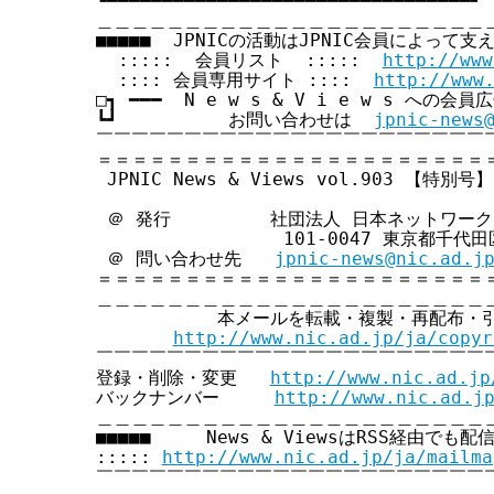
┗━━━━━━━━━━━━━━━━━━━━━━━━━━━━━━━━━┛

＿＿＿＿＿＿＿＿＿＿＿＿＿＿＿＿＿＿＿＿＿＿＿
■■■■■  JPNICの活動はJPNIC会員によって支え
  :::::  会員リスト  :::::  
http://www
  :::: 会員専用サイト ::::  
http://www
□┓ ━━━  N e w s & V i e w s への会
┗┛          お問い合わせは  
jpnic-news
￣￣￣￣￣￣￣￣￣￣￣￣￣￣￣￣￣￣￣￣￣￣￣
＝＝＝＝＝＝＝＝＝＝＝＝＝＝＝＝＝＝＝＝＝＝＝
 JPNIC News & Views vol.903 【特別号】

 ＠ 発行         社団法人 日本ネットワー
                 101-0047 東京都千
 ＠ 問い合わせ先   
jpnic-news@nic.ad.j
＝＝＝＝＝＝＝＝＝＝＝＝＝＝＝＝＝＝＝＝＝＝＝
＿＿＿＿＿＿＿＿＿＿＿＿＿＿＿＿＿＿＿＿＿＿＿
           本メールを転載・複製・再配布・
http://www.nic.ad.jp/ja/copyr
￣￣￣￣￣￣￣￣￣￣￣￣￣￣￣￣￣￣￣￣￣￣￣
登録・削除・変更   
http://www.nic.ad.jp
バックナンバー     
http://www.nic.ad.j
＿＿＿＿＿＿＿＿＿＿＿＿＿＿＿＿＿＿＿＿＿＿＿
■■■■■     News & ViewsはRSS経由でも配
::::: 
http://www.nic.ad.jp/ja/mailma
￣￣￣￣￣￣￣￣￣￣￣￣￣￣￣￣￣￣￣￣￣￣￣