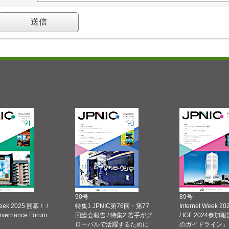
90号
89号
Week 2025 開幕！ /
特集1 JPNIC第76回・第77
Internet Week
Governance Forum
回総会報告 / 特集2 若手がグ
/ IGF 2024参加報
ローバルで活躍するために
のガイドライン」