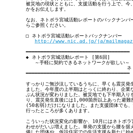
被災地の現状とともに、支援活動を行う上で、今、
す
かをお伝えします。

る
なお、ネトボラ宮城活動レポートのバックナンバー
らご参照ください。

□ ネトボラ宮城活動レポートバックナンバー

http://www.nic.ad.jp/ja/mailmagaz
━━━━━━━━━━━━━━━━━━━━━━━━━━━━━━━━━━━

◆ ネトボラ宮城活動レポート [第6回]

   ～手軽に契約できるネットワークが欲しい～

                              
━━━━━━━━━━━━━━━━━━━━━━━━━━━━━━━━━━━

すっかりご無沙汰しているうちに、早くも震災発生
ました。今年度の上半期はとっくに終わり、企業な
ぶん状況が変わりました。被災地でも下半期入りを
り、震災発生直後には1,000箇所以上あった避難
(50名弱)だけになりました。また支援団体でも、
行ったところが多くあります。

こういった状況変化の影響か、10月にはネトボラ
わせがだいぶ増えました。単発の支援から腰を据え
備した団体や、仮設住宅での生活支援を新たに始め