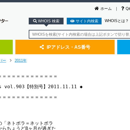
ホーム
Q
WHOISとは？
WHOIS 検索
サイト内検索
IPアドレス・AS番号
バー
2011年
>
＝＝＝＝＝＝＝＝＝＝＝＝

ws vol.903【特別号】2011.11.11 ◆

＝＝＝＝＝＝＝＝＝＝＝＝

「ネトボラ＝ネットボラ

らちょうど8ヶ月が過ぎた
