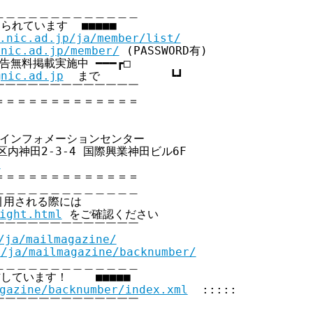
＿＿＿＿＿＿＿＿＿＿＿＿

られています  ■■■■■

.nic.ad.jp/ja/member/list/
.nic.ad.jp/member/
 (PASSWORD有)

員広告無料掲載実施中 ━━━┏□

@nic.ad.jp
  まで          ┗┛

￣￣￣￣￣￣￣￣￣￣￣￣

＝＝＝＝＝＝＝＝＝＝＝＝

クインフォメーションセンター

代田区内神田2-3-4 国際興業神田ビル6F

p
＝＝＝＝＝＝＝＝＝＝＝＝

＿＿＿＿＿＿＿＿＿＿＿＿

引用される際には

ight.html
 をご確認ください

￣￣￣￣￣￣￣￣￣￣￣￣

/ja/mailmagazine/
p/ja/mailmagazine/backnumber/
＿＿＿＿＿＿＿＿＿＿＿＿

信しています！    ■■■■■

gazine/backnumber/index.xml
  :::::

￣￣￣￣￣￣￣￣￣￣￣￣
