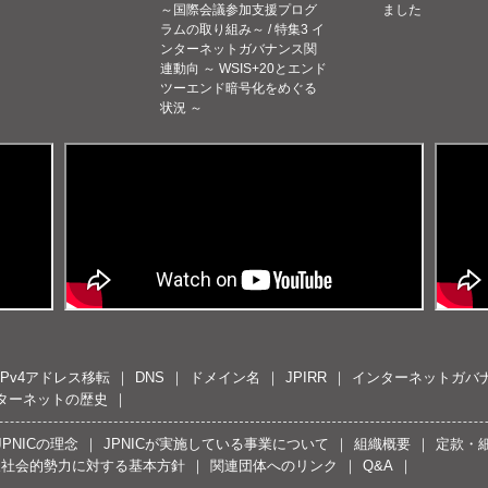
～国際会議参加支援プログ
ました
ラムの取り組み～ / 特集3 イ
ンターネットガバナンス関
連動向 ～ WSIS+20とエンド
ツーエンド暗号化をめぐる
状況 ～
IPv4アドレス移転
DNS
ドメイン名
JPIRR
インターネットガバ
ターネットの歴史
JPNICの理念
JPNICが実施している事業について
組織概要
定款・
反社会的勢力に対する基本方針
関連団体へのリンク
Q&A