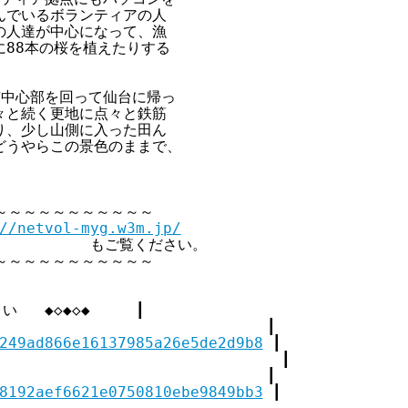
でいるボランティアの人

人達が中心になって、漁

88本の桜を植えたりする



中心部を回って仙台に帰っ

と続く更地に点々と鉄筋

、少し山側に入った田ん

うやらこの景色のままで、

～～～～～～～～～～～

//netvol-myg.w3m.jp/
             もご覧ください。

～～～～～～～～～～～

  ◆◇◆◇◆     ┃

                            ┃

249ad866e16137985a26e5de2d9b8
 ┃

                               ┃

                            ┃

8192aef6621e0750810ebe9849bb3
 ┃
