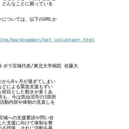
どんなことに困っている

については、以下のURLか

ine/backnumber/net-volunteer.html
    ネトボラ宮城代表/東北大学病院 佐藤大

から8ヶ月が過ぎてしまい

どによる緊急支援もずい

節目とした動きが多くあ

所も、今は気仙沼市の3箇所

活動内容や体制の見直しを

宮城への支援要請や問い合

た支援に向けて体制を整

る団体、それに活動を再
