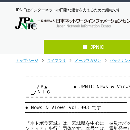
JPNICはインターネットの円滑な運営を支えるための組織です
JPNIC
メ
トップページ
ライブラリ
メールマガジン
バックナン
>
>
>
イ
ン
＝＝＝＝＝＝＝＝＝＝＝＝＝＝＝＝＝＝＝＝＝＝＝
コ
    __

ン
    /Ｐ▲         ◆ JPNIC News & Vie
テ
  _/ＮＩＣ

ン
＝＝＝＝＝＝＝＝＝＝＝＝＝＝＝＝＝＝＝＝＝＝＝
ツ
━━━━━━━━━━━━━━━━━━━━━━━━━━━━━━━━━━━

へ
◆ News & Views vol.903 です

━━━━━━━━━━━━━━━━━━━━━━━━━━━━━━━━━━━

ジ
ャ
『ネトボラ宮城』は、宮城県を中心に、被災地での
ン
ンティア」を行う団体です。本号では、震災発生か
プ