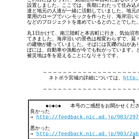
設置しました。ここでは、長期にわたって住み込ん
達と地元の人達が一緒に活動していました。地元の
業用のロープでハンモックを作ったり、海岸沿いに
などのプロジェクトを進めているとのことでした。
丸1日かけて、南三陸町と本吉町に行き、気仙沼市
てきました。海岸沿いの景色は相変わらずで、延々
の建物が建っていました。そばには瓦礫の山があり
ぼには、自動車や漁船が今でも転がっています。ど
被災地は冬を迎えることになりそうです。

     ～～～～～～～～～～～～～～～～～～～
       ネトボラ宮城の詳細については、
http:
                                 
     ～～～～～～～～～～～～～～～～～～～
┏━━━━━━━━━━━━━━━━━━━━━━━━━━━━━━━━━┓

┃     ◆◇◆◇◆   本号のご感想をお聞かせください 
┃良かった                              
┃→ 
http://feedback.nic.ad.jp/903/297
┃                                   
┃悪かった                              
┃→ 
http://feedback.nic.ad.jp/903/2ab