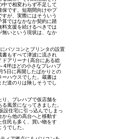
中で相変わらず不足して

保です。短期間向けやプ

すが、実際にはそういう

算ではなかなか契約に踏

料支援を続けるべきでは

無いという現状は、なか

館にパソコンとプリンタの設置

書もすべて津波に流され

ドアリーナ(高台にある総

～4坪ほどの小さなプレハブ

月5日に再開したばかりとの

ーハウスでした。蔵書は

だ道のりは険しそうでし

り、プレハブで仮店舗を

る風景になってきました。

仮設住宅に引っ込んでしまっ

から他の高台へと移動す

住民も多く、買い物をす

うでした。

ティア拠点にもパソコンを
