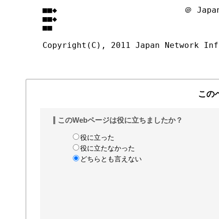
■■◆                          ＠ Japan
■■◆                                
■■

Copyright(C), 2011 Japan Network Inf
この
このWebページは役に立ちましたか？
役に立った
役に立たなかった
どちらとも言えない